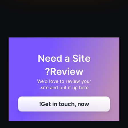
Need a Site
Review?
We'd love to review your
site and put it up here.
Get in touch, now!