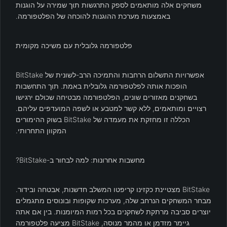
משחקים אלה מותאמים לספק התרגשות תוך שמירה על הוגנות
באמצעות מערכת ההוגנות להוכחה של הפלטפורמה.
פלטפורמה גלובלית עם משיכה מקומית
אפשרויות התשלום הרחבות והתמיכה הרב-לשונית של BitStake
הופכות אותה לפלטפורמה גלובלית באמת. תוך התחשבות
בשחקנים מאזורים שונים, הפלטפורמה מבטיחה שכולם ירגישו
רצויים ומותאמים, ללא קשר למטבע או לשפה המועדפים עליהם.
הכללה זו מחזקת את מעמדה של BitStake בשוק ההימורים
המקוון התחרותי.
מחשבות אחרונות: למה לבחור ב-BitStake?
BitStake מצטיינת כקזינו קריפטו המשלב חדשנות, אבטחה ובידור.
מבחר המשחקים הנרחב שלה, מערכות שקופות ובונוסים מתגמלים
יוצרים סביבה מרתקת לשחקנים בכל רמות המיומנות. בין אם אתה
גיימר מזדמן או מהמר מנוסה, BitStake מציעה פלטפורמה