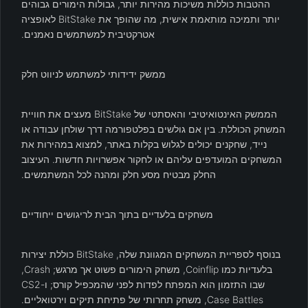
ההטבות כוללות משיכות מהירות יותר, גבולות הימורים גבוהים
יותר ותמיכה מותאמת אישית, מה שהופך את BitStake לאופציה
אטרקטיבית למשתמשים נאמנים.
ממשק ידידותי למשתמש לניווט חלק
הממשק האינטואיטיבי והאסתטי של BitStake מעצים את חוויית
המשחק הכוללת. בין אם גולשים בפלטפורמה דרך שולחן עבודה או
נייד, שחקנים יכולים לגלוש בקלות באתר, למצוא במהירות את
המשחקים המועדפים עליהם או לחקור אפשרויות חדשות. העיצוב
החלק מבטיח מסע חלק ומהנה לכל המשתמשים.
משחקים בלעדיים בתוך הבית לריגושים ייחודיים
בנוסף לספריית המשחקים המגוונת שלה, BitStake כוללת יצירות
בלעדיות כמו Coinflip, משחק הימורים פשוט אך מרגש; Crash,
שבו התזמון הוא המפתח לפדות לפני שהמכפיל קורס; ו-CS2
Case Battles, משחק תחרותי של פתיחת תיקים וירטואליים.