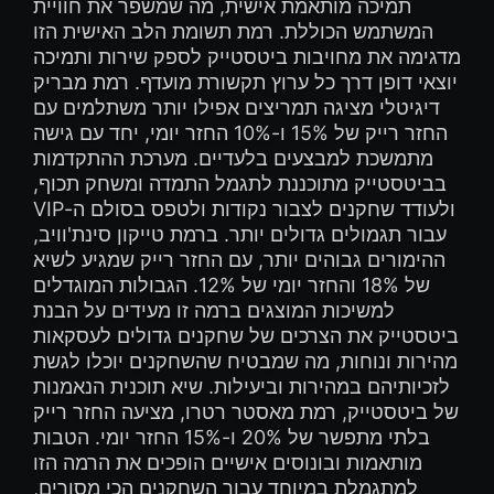
תמיכה מותאמת אישית, מה שמשפר את חוויית
המשתמש הכוללת. רמת תשומת הלב האישית הזו
מדגימה את מחויבות ביטסטייק לספק שירות ותמיכה
יוצאי דופן דרך כל ערוץ תקשורת מועדף. רמת מבריק
דיגיטלי מציגה תמריצים אפילו יותר משתלמים עם
החזר רייק של 15% ו-10% החזר יומי, יחד עם גישה
מתמשכת למבצעים בלעדיים. מערכת ההתקדמות
בביטסטייק מתוכננת לתגמל התמדה ומשחק תכוף,
ולעודד שחקנים לצבור נקודות ולטפס בסולם ה-VIP
עבור תגמולים גדולים יותר. ברמת טייקון סינת'וויב,
ההימורים גבוהים יותר, עם החזר רייק שמגיע לשיא
של 18% והחזר יומי של 12%. הגבולות המוגדלים
למשיכות המוצגים ברמה זו מעידים על הבנת
ביטסטייק את הצרכים של שחקנים גדולים לעסקאות
מהירות ונוחות, מה שמבטיח שהשחקנים יוכלו לגשת
לזכיותיהם במהירות וביעילות. שיא תוכנית הנאמנות
של ביטסטייק, רמת מאסטר רטרו, מציעה החזר רייק
בלתי מתפשר של 20% ו-15% החזר יומי. הטבות
מותאמות ובונוסים אישיים הופכים את הרמה הזו
למתגמלת במיוחד עבור השחקנים הכי מסורים,