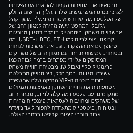
ומבטאים את מחויבות הקזינו להתאים את הצעותיו
לצרכי בסיס המשתמשים שלו. תהליך הרישום החלק
של הפלטפורמה, שדורש אימות מינימלי, מושך קהל
גלובלי המחפש גישה מהירה למגוון רחב של
אפשרויות משחק. ביטסטייק תומכת במגוון מטבעות
קריפטו פופולריים כמו BTC, ETH, ו-USDT, מה
שהופך גם את ההפקדות וגם את המשיכות לנוחות
ובטוחות. גמישות זו, יחד עם מגוון רחב של משחקים
המסופקים על ידי מפתחים ברמה גבוהה כמו
פרגמטיק פליי ואבולושן, מבטיחה חוויית משחק
עשירה ומגוונת. בסך הכל, ביטסטייק מתבלטת
בזכות תוכנית ה-VIP החזקה שלה שמשפרת
משמעותית את חוויית השחקן באמצעות תגמולים
מתקדמים. עם פלטפורמה קלה לניווט, מבחר רחב
של משחקים ומחויבות לעסקאות פיננסיות מהירות
ובטוחות, ביטסטייק מתעתדת להפוך ליעד מועדף
עבור חובבי הימורי קריפטו ברחבי העולם.