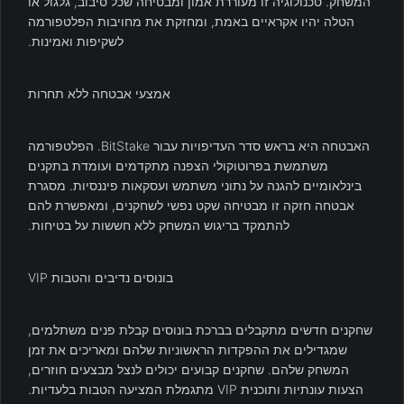
המשחק. טכנולוגיה זו מעוררת אמון ומבטיחה שכל סיבוב, גלגול או
הטלה יהיו אקראיים באמת, ומחזקת את מחויבות הפלטפורמה
לשקיפות ואמינות.
אמצעי אבטחה ללא תחרות
האבטחה היא בראש סדר העדיפויות עבור BitStake. הפלטפורמה
משתמשת בפרוטוקולי הצפנה מתקדמים ועומדת בתקנים
בינלאומיים להגנה על נתוני משתמש ועסקאות פיננסיות. מסגרת
אבטחה חזקה זו מבטיחה שקט נפשי לשחקנים, ומאפשרת להם
להתמקד בריגוש המשחק ללא חששות על בטיחות.
בונוסים נדיבים והטבות VIP
שחקנים חדשים מתקבלים בברכת בונוסים קבלת פנים משתלמים,
שמגדילים את ההפקדות הראשוניות שלהם ומאריכים את זמן
המשחק שלהם. שחקנים קבועים יכולים לנצל מבצעים חוזרים,
הצעות עונתיות ותוכנית VIP מתגמלת המציעה הטבות בלעדיות.