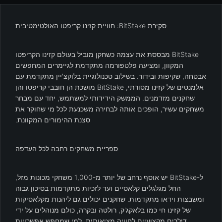
סקירת BitStake: חוויית קזינו קריפטו האולטימטיבית
BitStake מבססת את עצמה כשחקן מוביל בעולם קזינו הקריפטו
המקוון, ומציעה פלטפורמה מתקדמת לגיימרים המחפשים
אבטחה, שקיפות ובידור. בשילוב טכנולוגיית בלוקצ'יין מתקדמת עם
אלמנטים של קזינו מסורתי, BitStake מושכת הן חובבי קריפטו והן
שחקנים מזדמנים. הממשק הידידותי למשתמש, יחד עם מבחר
משחקים עשיר, הופכים אותה לבחירה משכנעת לכל מי שחוקר את
סצנת ההימורים המקוונת.
ספריית משחקים רחבה לכל העדפה
ל-BitStake יש אוסף נרחב של יותר מ-1,000 משחקי מכונות מזל,
החל מגלגלים קלאסיים ועד לזכיות מתקדמות בסיכון גבוה
ומשבצות וידאו מתקדמות. שחקנים יכולים גם ליהנות מקלאסיקות
של קזינו חי כמו בלאקג'ק, רולטה ובקרה, כולם מנוהלים על ידי
דילרים מקצועיים לחוויה מציאותית. למי שמחפש אפשרויות