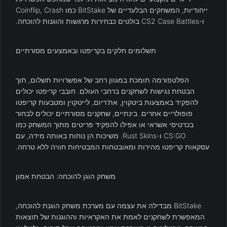
ייחודיות, המשחקים הבלעדיים של BitStake כמו Coinflip, Crash
ו-CS2 Case Battles בולטים כבחירות מרגשות והוגנות להוכחה.
תשלומים חלקים בקריפטו ובאמצעים מסורתיים
הפלטפורמה תומכת במגוון רחב של אפשרויות תשלום, תוך
הבטחת נגישות לשחקנים ברחבי העולם. חובבי קריפטו יכולים
להפקיד באמצעות ביטקוין, את'ריום, לייטקוין ומטבעות קריפטו
פופולריים אחרים. בינתיים, שחקנים מסורתיים יכולים לבחור
בכרטיסי אשראי או אפילו להפקיד פריטים מתוך המשחק כמו
CS:GO ו-Rust Skins. משיכות הן נוחות באותה מידה, עם
עסקאות קריפטו מהירות ומאובטחות המבטיחות חוויה ללא טרחה.
משחק הוגן להוכחה: הבטחת אמון
BitStake מבדילה את עצמה עם מערכת משחק הוגנת להוכחה,
המאפשרת לשחקנים לאמת את האקראיות וההוגנות של תוצאות