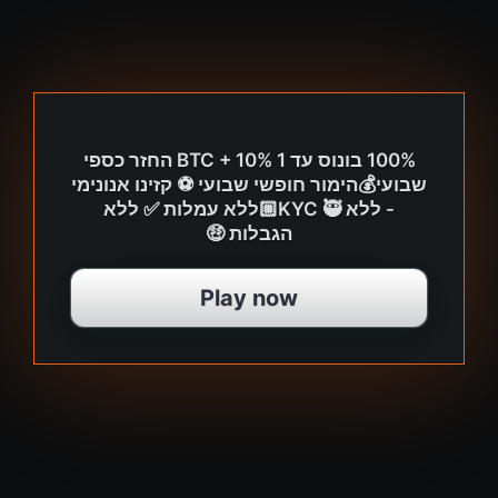
100% בונוס עד 1 BTC + 10% החזר כספי
שבועי💰הימור חופשי שבועי ⚽ קזינו אנונימי
- ללא KYC 🥷🏼ללא עמלות ✅ ללא
הגבלות 🤑
Play now