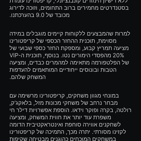
ללא רישיון הימורים קונבנציונלי, קריפטורינו עומדת
בסטנדרטים מחמירים ברוב התחומים, וזוכה לדירוג
מכובד של 9.0 בהערכתנו.
למרות שהמבצעים ללקוחות קיימים מוגבלים במידה
מסוימת, תוכנית ההחזר הכספי של קריפטורינו
מציעה תמריץ קבוע, ומספקת החזר כספי שבועי של
20% מהפסדי הימורים נטו. בנוסף, תוכנית ה-VIP
של הפלטפורמה מתאימה למהמרים כבדים, ומציעה
הטבות ובונוסים ייחודיים המותאמים להעדפות
המשחק שלהם.
במונחי מגוון משחקים, קריפטורינו מרשימה עם
מבחר נרחב של משחקי מכונות מזל, בלאקג'ק,
רולטה, בקרה ופוקר וידאו. הוספת אפשרויות דילר חי
משפרת עוד יותר את חווית המשחק, ומציעה
לשחקנים אווירה סוחפת ואינטראקטיבית הדומה
לקזינו מסורתי. יתרה מכך, התמיכה של קריפטורינו
במשחקים המוכחים כהוגנים מבטיחה שקיפות