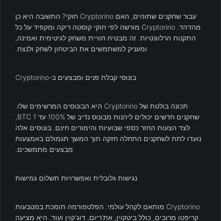
עבור שחקנים שתוהים, האם Cryptorino חוקי? התשובה היא כן
מהדהד. Cryptorino מורשה לפי חוקי קוסטה ריקה ומקפיד על כל
התקנות הרלוונטיות. זה מבטיח חוויית משחק לגיטימית ואמינה,
ומעניק למשתמשים את הביטחון לשחק ולנצח.
בונוסי קבלת פנים ומבצעים ב-Cryptorino
תכונה בולטת של Cryptorino היא הבונוסים המרשימים שלו.
שחקנים חדשים יכולים ליהנות מבונוס נדיב של 100% עד 1 BTC,
לצד הצעות החזר כספי שבועיות והימורים חינם. בונוסים אלה
נועדו לתת לשחקנים התחלה חזקה תוך המשך תגמולם באמצעות
מבצעים מתמשכים.
נגישות גלובלית ואפשרויות תשלום גמישות
Cryptorino מותאם לקהל עולמי. הפלטפורמה תומכת במטבעות
קריפטו מרובים, כולל ביטקוין, את'ריום, דוג'קוין ועוד. היא מציעה