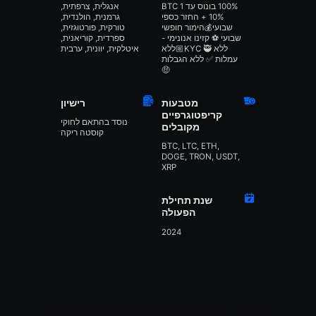
100% בונוס עד 1 BTC
אנגלית, צרפתית,
+ 10% החזר כספי
גרמנית, הולנדית,
שבועי💰הימור חופשי
טורקית, פורטוגזית,
שבועי ⚽ קזינו אנונימי -
ספרדית, קוריאנית,
ללא KYC 🥷🏼ללא
איטלקית, יוונית, ערבית
עמלות ✅ ללא הגבלות
🤑
מטבעות
רישיון
קריפטוגרפיים
נוסד בהתאם לחוקי
מקובלים
קוסטה ריקה
BTC, LTC, ETH,
DOGE, TRON, USDT,
XRP
שנת תחילת
הפעולה
2024