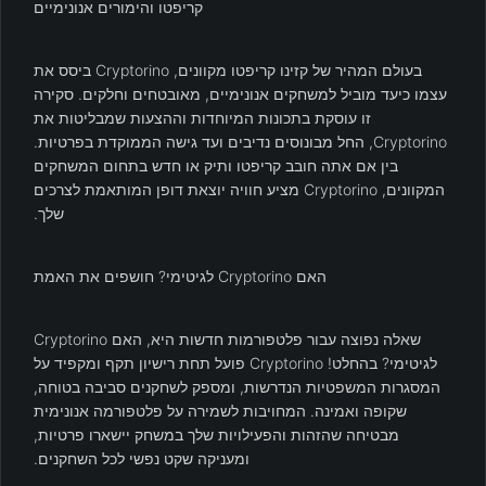
קריפטו והימורים אנונימיים
בעולם המהיר של קזינו קריפטו מקוונים, Cryptorino ביסס את
עצמו כיעד מוביל למשחקים אנונימיים, מאובטחים וחלקים. סקירה
זו עוסקת בתכונות המיוחדות וההצעות שמבליטות את
Cryptorino, החל מבונוסים נדיבים ועד גישה הממוקדת בפרטיות.
בין אם אתה חובב קריפטו ותיק או חדש בתחום המשחקים
המקוונים, Cryptorino מציע חוויה יוצאת דופן המותאמת לצרכים
שלך.
האם Cryptorino לגיטימי? חושפים את האמת
שאלה נפוצה עבור פלטפורמות חדשות היא, האם Cryptorino
לגיטימי? בהחלט! Cryptorino פועל תחת רישיון תקף ומקפיד על
המסגרות המשפטיות הנדרשות, ומספק לשחקנים סביבה בטוחה,
שקופה ואמינה. המחויבות לשמירה על פלטפורמה אנונימית
מבטיחה שהזהות והפעילויות שלך במשחק יישארו פרטיות,
ומעניקה שקט נפשי לכל השחקנים.