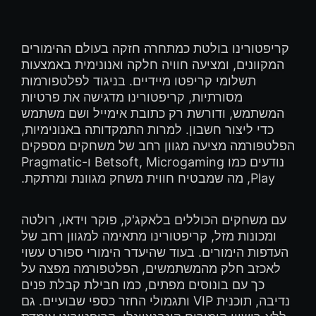
קריפטורינו בולטת כמתחרה חזקה בעולם ההימורים
המקוונים, ומציעה חוויה חלקה ואנונימית באמצעות
תשלומי קריפטו מיידיים. בניגוד לפלטפורמות
מסורתיות, קריפטורינו מדגישה את פרטיות
המשתמש, ודורשת רק כתובת אימייל ושם משתמש
כדי ליצור חשבון. למרות התמקדותה באנונימיות,
הפלטפורמה מציעה מגוון רחב של משחקים מספקים
נודעים כמו Betsoft, Microgaming ו-Pragmatic
Play, מה שמבטיח חווית משחק מגוונת ומרתקת.
עם משחקים הכוללים בלאקג'ק, פוקר וידאו, רולטה
ומכונות מזל, קריפטורינו מתאימה למגוון רחב של
העדפות הימורים. בעוד שהיעדר הימורי ספורט עשוי
לאכזב חלק מהמשתמשים, הפלטפורמה מפצה על
כך עם בונוסים מפתים, כמו חבילת קבלת פנים
נדיבה, תוכנית VIP ותגמולי החזר כספי שבועיים. גם