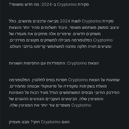
סקירת Cryptorino ב-2024: מה חדש ומשופר?
סקירת Cryptorino לשנת 2024 מביאה עדכונים מרגשים, כולל
עיצוב ממשק משתמש משופר, עיבוד תשלומים מהיר יותר והוצאת
משחקים חדשים. שיפורים אלה מחזקים את מעמדו של
Cryptorino כפלטפורמה מובילה למשחקים מקוונים מודרניים,
ומציעים חוויה חלקה ומהנה למשתמשי קריפטו ברחבי העולם.
הונאת Cryptorino: התמודדות עם התפיסות השגויות
שמועות על הונאת Cryptorino חסרות בסיס לחלוטין. הפלטפורמה
פועלת בשקיפות ומקפידה על פרוטוקולי אבטחה מחמירים.
הפידבק החיובי מבסיס המשתמשים הגדל מעיד רבות על האמינות
והמוניטין שלה. הביצועים העקביים והנוהגים ההוגנים של
Cryptorino משפרים עוד יותר את המוניטין שלה.
האם Cryptorino חוקי? מבט מעמיק