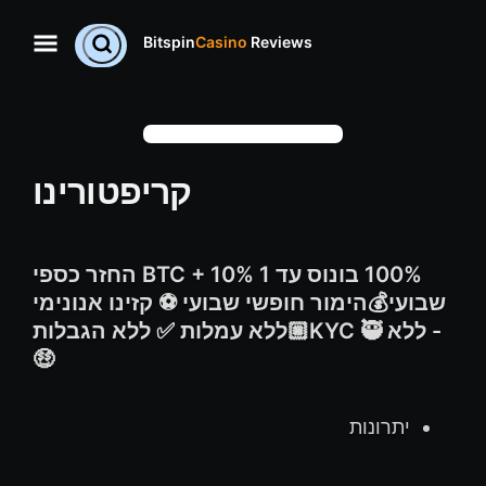
Bitspin
Casino
Reviews
קריפטורינו
100% בונוס עד 1 BTC + 10% החזר כספי
שבועי💰הימור חופשי שבועי ⚽ קזינו אנונימי
- ללא KYC 🥷🏼ללא עמלות ✅ ללא הגבלות
🤑
יתרונות