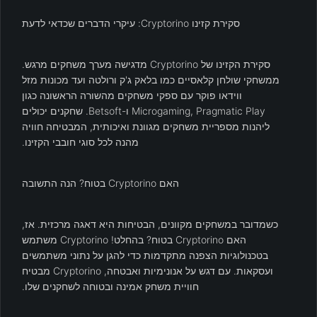
סקירת קזינו Cryptorino: עיקרי הדברים שכדאי לדעת
סקירת הקזינו של Cryptorino מדגישה מערך משחקים מרגש.
ממשחקי שולחן קלאסיים כמו בלאק ג'ק ורולטה ועד מכונות מזל
ווידאו פוקר עם ספקי משחקים מהשורה הראשונה כגון
Microgaming, Pragmatic Play ו-Betsoft. שחקנים יכולים
ליהנות מספריית משחקים מגוונת ואיכותית, המבטיחה חוויה
מהנה לכל סוגי חובבי הקזינו.
האם Cryptorino בטוח? הנה התשובה
כשמדובר במשחקים מקוונים, הבטיחות היא דאגה מרכזית. אז,
האם Cryptorino בטוח? בהחלט! Cryptorino משתמש
בטכנולוגיות הצפנה מתקדמות כדי להגן על נתוני משתמשים
ועסקאות. עם דגש על אנונימיות ואבטחה, Cryptorino מבטיח
חוויית משחק אמינה ובטוחה לשחקנים שלו.