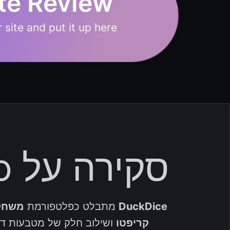
te Review?
site and put it up here.
סקירה על DuckDice Crypto Casino
DuckDice
מתבלט כפלטפורמת
משחקי
קריפטו
ושילוב חלק של מטבעות דיג