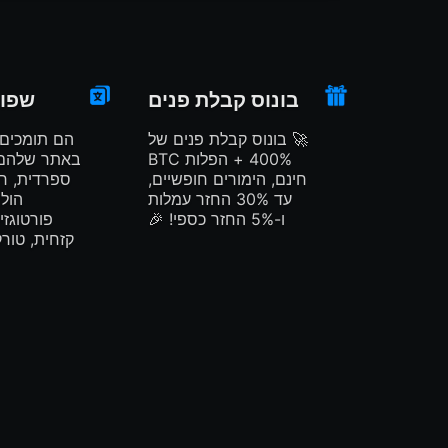
בונוס קבלת פנים
שפות
🚀 בונוס קבלת פנים של
הם תומכים 
400% + הפלות BTC
באתר שלהם כ
חינם, הימורים חופשיים,
ספרדית, רו
עד 30% החזר עמלות
הולנ
ו-5% החזר כספי! 🎉
פורטוגזי
קזחית, טורק