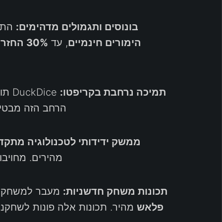
בונוסים ותגמולים מדהימים:
התח
הימורים חינמיים
, עד
30% החזר עמלות
תמיכה נרחבת בקריפטו:
DuckDice תומך במגוון רחב של מטבעות דיגיטליים כמו
הרחב הזה מבטיח
ממשק ידידותי לטכנולוגיה מתקד
מהירים. מחויבו
תכונות משחק חדשניות:
מעבר למשחקי קוביות מסורתיים, e
פלאש
מהיר. תכונות אלה פונות לשחקנ