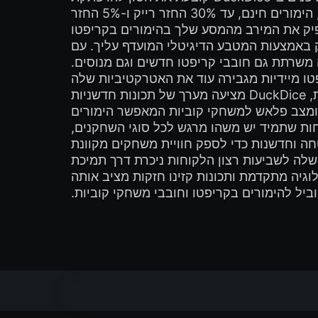
משחקים פרימיום. שחקנים יכולים ליהנות מבונוס קבלת פנים עצום של 400% יחד עם הפלות BTC חינמיות, הימורים חינם, עד 30% החזר רייק ו-5% החזר
יק את המירב מהמסע שלך בהימורים בקריפטו
רפיים, DuckDice מקלה על ההפקדה והמשחק באמצעות המטבע הדיגיטלי המועדף עליך. עם
BTC, , ועוד רבים אחרים, הפלטפורמה משרתת גם חובבי קריפטו חדשים וגם מנוסים.
להשתמש בשירותים כמו Apple Pay ו-Google Pay להפקדות קריפטו מיידיות מגבירה עוד את האטרקטיביות שלה
כקזינו מטבעות קריפטוגרפיים רב-גוני. מעבר למבנה הבונוסים המרשים ותמיכת המטבעות הנרחבת, DuckDice מציעה מערך של תכונות חדשניות
י ומצב פלאש למשחקי קוביות המאפשר הימורים
ות הימורים והגרלות מבטיחות שתמיד יש משהו מרגש לכל סוגי השחקנים,
י קזינו חיים. בסך הכל, DuckDice משלבת אמינות, אבטחה וחדשנות כדי לספק חוויית משחקים מקוונת
טיחה משחק הוגן בעוד שהמחויבות שלה לשביעות רצון הלקוחות ניכרת דרך תמיכת
סים קבועים. בין אם אתה שחקן מזדמן או מהמר כבד, השילוב של DuckDice בין טכנולוגיה מתקדמת ותכונות קזינו חזקות מציב אותה
ביל להימורים בקריפטו וחובבי משחקי קוביות.