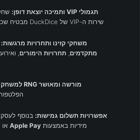
תגמולי VIP ותמיכה יוצאת דופן:
שחקנ
שירות ה-VIP של DuckDice מבטיח שכל שחקני העל והשחקנים הקבועים יקבלו תמריצים מותאמים לשיפור מסע ה
משחקי קזינו ותחרויות מרגשות:
ה
מתקדמים
,
תחרויות הימורים
, ואירו
מורשה ומאושר RNG למשחק הוגן:
הפלטפורמ
אפשרויות תשלום גמישות:
מידיות באמצעות
Apple Pay
או
y