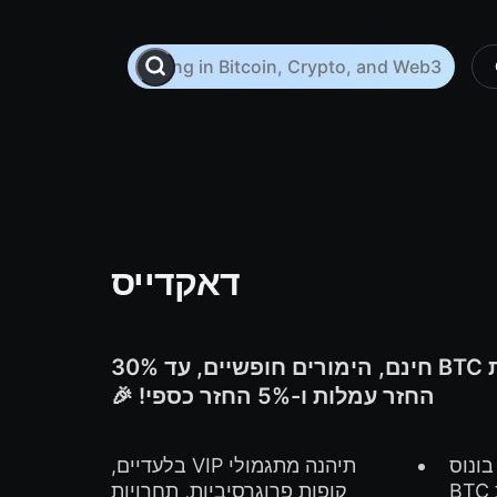
דאקדייס
🚀 בונוס קבלת פנים של 400% + הפלות BTC חינם, הימורים חופשיים, עד 30%
החזר עמלות ו-5% החזר כספי! 🎉
ונוס
תיהנה מתגמולי VIP בלעדיים,
קבלת פנים ענק של 400%, הטלות BTC
קופות פרוגרסיביות, תחרויות