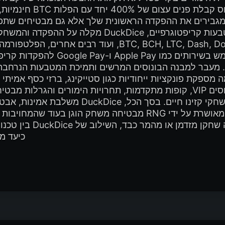
 מגבירים את ההפקדה הראשונית שלך אלא גם מבטיחים שתפ
מההתחלה. עם תמיכה במגוון רחב של מטבעות קריפטוג
תמיכה מובנית במטבעות כמו BCH, LTC, Dash, Doge, ETH
האפשרות להטעין בכרטיסי מתנה או 
מספקת פונקציות ייחודיות כגון סטייקינג, ברזי כסף אמית
בנפח גבוה תוך דקות. הצעות נוספות כמו בונוסים VIP, קופות מתקדמות, תחרוי
מה שהופך אותה למובילה בהימורי קריפטו ומשחק
יוצאת דופן בקריפטו. הפלטפורמה המורשית והמאושרת על ידי RNG מב
VIP ייעודית והיצע בונו
כיעד מו