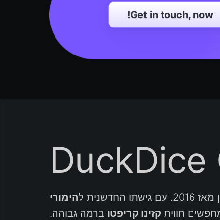
Get in touch, now!
חדשנית ל
הימורי
מחפשים חווית
קזינו קריפטו
ברמה גבוהה.