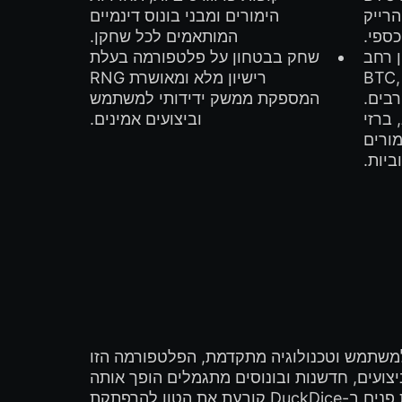
 החזר על הרייק
הימורים ומבני בונוס דינמיים
המותאמים לכל שחקן.
 רחב
שחק בבטחון על פלטפורמה בעלת
ים כולל BTC, BCH,
רישיון מלא ומאושרת RNG
המספקת ממשק ידידותי למשתמש
 ברזי
וביצועים אמינים.
מורים
ביות.
יית משחקי הקוביות בקריפטו מאז 2016. עם ממשק ידידותי למשתמש וטכנולוגיה מתקדמת, הפלטפורמה הזו
צועים, חדשנות ובונוסים מתגמלים הופך אותה
לבחירה מובילה עבור שחקנים המחפשים חוויית הימורים בקריפטו ללא תקלות. ההצעה המפתה של קבלת פנים ב-DuckDice קובעת את הטון להרפתקת