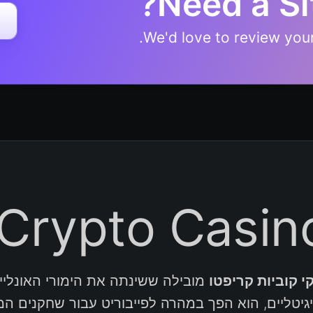
Need a Si
We'd love to review your 
 קוביות קריפטו
מובילה ששינתה את הימורי האונליין מאז 2016. עם גישתו ה
יטליים, הוא הפך במהרה לפייבוריט עבור שחקנים ה