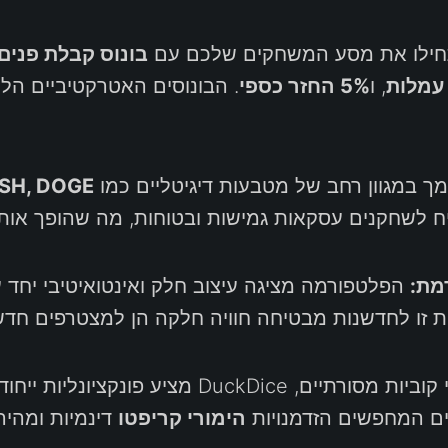
ילו את מסע המשחקים שלכם עם
בונוס קבלת פנים של 
, ו
5% החזר כספי
. הבונוסים האטרקטיביים הלל
C, DASH, DOGE
 לשחקנים עסקאות גמישות ובטוחות, מה שהופך אות
מת:
הפלטפורמה מציגה עיצוב חלק ואינטואיטיבי יחד
ת זו לחדשנות מבטיחה חוויה חלקה הן למצטרפים חדש
DuckDic מציע פונקציונליות ייחודית כמו
ים המחפשים הזדמנויות
הימורי קריפטו
דינמיות ומהי