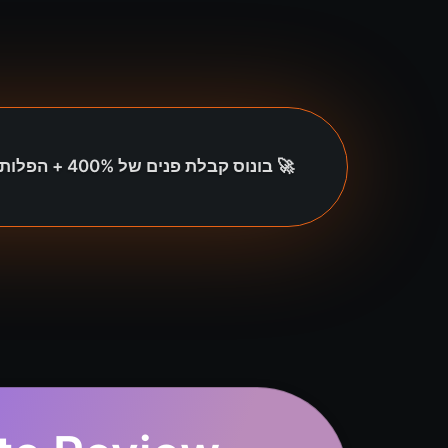
🚀 בונוס קבלת פנים של 400% + הפלות BTC חינם, הימורים חופשיים, עד 30% החזר עמלות ו-5% החזר כספי! 🎉