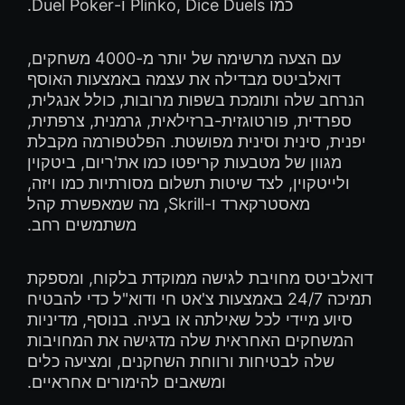
כמו Plinko, Dice Duels ו-Duel Poker.
עם הצעה מרשימה של יותר מ-4000 משחקים,
דואלביטס מבדילה את עצמה באמצעות האוסף
הנרחב שלה ותומכת בשפות מרובות, כולל אנגלית,
ספרדית, פורטוגזית-ברזילאית, גרמנית, צרפתית,
יפנית, סינית וסינית מפושטת. הפלטפורמה מקבלת
מגוון של מטבעות קריפטו כמו את'ריום, ביטקוין
ולייטקוין, לצד שיטות תשלום מסורתיות כמו ויזה,
מאסטרקארד ו-Skrill, מה שמאפשרת קהל
משתמשים רחב.
דואלביטס מחויבת לגישה ממוקדת בלקוח, ומספקת
תמיכה 24/7 באמצעות צ'אט חי ודוא"ל כדי להבטיח
סיוע מיידי לכל שאילתה או בעיה. בנוסף, מדיניות
המשחקים האחראית שלה מדגישה את המחויבות
שלה לבטיחות ורווחת השחקנים, ומציעה כלים
ומשאבים להימורים אחראיים.