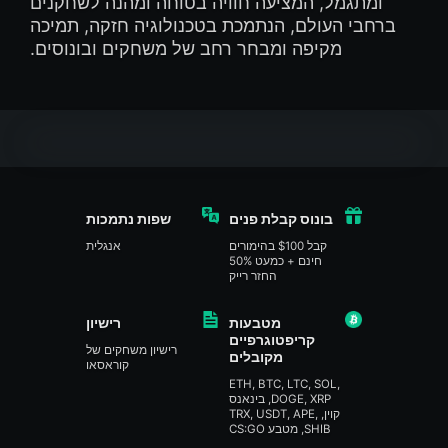
ומתגמל, המציעה חוויה בטוחה ומהנה לשחקנים
ברחבי העולם, הנתמכת בטכנולוגיה חזקה, תמיכה
מקיפה ומבחר רחב של משחקים ובונוסים.
בונוס קבלת פנים
שפות נתמכות
קבל $100 בהימורים
אנגלית
חינם + כמעט 50%
החזר רייק
מטבעות
רישיון
קריפטוגרפיים
רישיון משחקים של
מקובלים
קוראסאו
ETH, BTC, LTC, SOL,
DOGE, XRP, בינאנס
קוין, TRX, USDT, APE,
SHIB, מטבע CS:GO