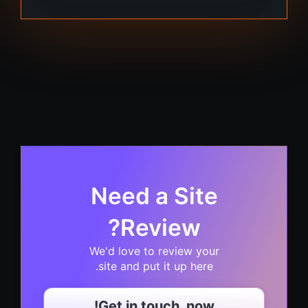
Need a Site
Review?
We'd love to review your
site and put it up here.
Get in touch, now!