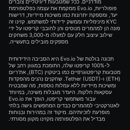
מודרניים. ככל שמטבעות דיגיטליים צוברים
פופולריות, Evo.io ממקמת את עצמה כפלטפורמת
יעד, ומספקת יתרונות כמו משיכות מיידיות, דרישות
KYC מינימליות וממשק ידידותי למשתמש. קזינו זה
פונה הן למהמרים מנוסים והן לחובבי קריפטו על ידי
שילוב עיצוב חלק עם למעלה מ-3,000 משחקים
מספקים מובילים בתעשייה.
תכונה בולטת של Evo.io היא הסביבה הידידותית
ל-100% קריפטו שלה, התומכת במגוון רחב של
מטבעות קריפטוגרפיים כמו ביטקוין (BTC), את'ריום
(ETH) ו-Tether (USDT). שחקנים נהנים מהפקדות
ומשיכות מיידיות ללא עמלות נוספות, מה שמבטיח
עסקאות חלקות. היעדר מגבלות משיכה, במיוחד
עבור משתמשי קריפטו, הופך את Evo.io
לאטרקטיבי למהמרים כבדים המחפשים גישה בלתי
מופרעת לזכיותיהם. מיקוד זה במהירות ובנוחות
מבדיל את הפלטפורמה מקזינו מקוון מסורתי.