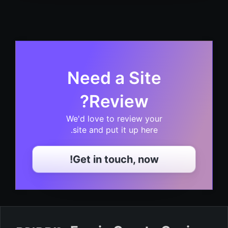
Need a Site
Review?
We'd love to review your
site and put it up here.
Get in touch, now!