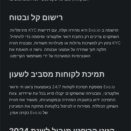
רישום קל ובטוח
הרשמה ב-Evo.io היא מהירה וקלה, עם דרישות KYC מינימליות.
השחקנים צריכים רק כתובת דואר אלקטרוני וסיסמה כדי להתחיל.
KYC נחוץ רק למשיכות גדולות או פעילויות חשודות, ומבטיח חוויה
חלקה תוך שמירה על אמצעי אבטחה. גישה זו תואמת את
האנונימיות המוערכת על ידי משתמשי הקריפטו.
תמיכת לקוחות מסביב לשעון
Evo.io מספקת תמיכת לקוחות 24/7 באמצעות צ'אט חי ודואר
אלקטרוני, ומבטיחה שהשחקנים יקבלו סיוע בכל עת שיידרש. צוות
התמיכה ידוע בתגובתו המהירה ובמקצועיותו, מעשיר את חווית
השחקן הכוללת. מסירות זו לטיפול בלקוחות מחזקת את המוניטין
של Evo.io כקזינו אמין.
קזינו קריפטו מוביל לשנת 2024