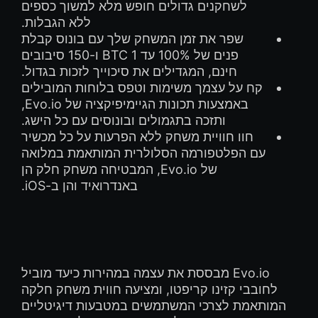
לשחקנים גדולים חופש מלא למשוך כספים
ללא הגבלות.
שפר את זמן המשחק שלך עם בונוס קבלת
פנים של 100% עד 1 BTC ו-150 סיבובים
חינם, המגדילים את סיכוייך לזכות בגדול.
קח על עצמך משימות וטפס בלוחות המובילים
באמצעות תכונות הגיימיפיקציה של Evo.io,
ותזכה בתגמולים ובונוסים עם כל הישג.
חוו חוויית משחק ללא הפרעות על כל מכשיר
עם הפלטפורמה הסלולרית המותאמת במלואה
של Evo.io, המבטיחה משחק חלק הן
באנדרואיד והן ב-iOS.
Evo.io מבססת את עצמה במהירות כיעד מוביל
לחובבי קזינו קריפטו, ומציעה חווית משחק חלקה
המותאמת לצרכי המשתמשים במטבעות דיגיטליים