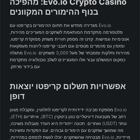
Evo.io Crypto Casino: מהפיכה
בנוף ההימורים המקוונים
Evo.io מגדירה מחדש את תחום ההימורים בקריפטו עם
פלטפורמה מתקדמת המותאמת לשחקנים המעריכים מהירות,
אנונימיות וגמישות. קזינו זה מספק חוויית משחק ממוקדת קריפטו,
ומזמין גם מהמרים מנוסים וגם חובבי קריפטו ליהנות מעסקאות
מהירות וחלקות וממבחר של מעל 3,000 משחקים. Evo.io מתגלה
כמקום המושלם עבור אלו המעוניינים לשלב טכנולוגיה מתקדמת
עם בידור מרתק.
אפשרויות תשלום קריפטו יוצאות
דופן
Evo.io מספקת סביבה ידידותית לקריפטו לחלוטין, ומקבלת מגוון
רחב של מטבעות דיגיטליים כגון ביטקוין (BTC), איתריום (ETH),
טתר (USDT) ואחרים. תכונה ייחודית היא העדר מגבלות משיכה,
מה שמושך שחקנים עם הימורים גבוהים. עם הפקדות ומשיכות
מיידיות, Evo.io מבטיחה שהשחקנים יוכלו לגשת לכספם במהירות,