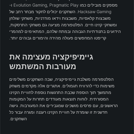
מספקים מובילים כמו Evolution Gaming, Pragmatic Play ו-
Hacksaw Gaming. השחקנים יכולים לחקור מבחר רחב של
משבצות קלאסיות, משבצות וידאו מודרניות, משחקי שולחן
ומשחקי קזינו חיים. הפלטפורמה מציעה גם משחקי התרסקות,
הידועים בתנודתיות הגבוהה ובמתח שלהם, המתאימים למהמרי
קריפטו המחפשים פעולה מהירה והימורים גבוהים יותר.
גיימיפיקציה מעצימה את
מעורבות המשתמש
הפלטפורמה משלבת גיימיפיקציה, שבה השחקנים משלימים
משימות כדי להרוויח תגמולים. אתגרים אלה מקדמים משחק
מתמשך תוך הוספת שכבת התרגשות נוספת לחוויית הקזינו
המסורתית. לוחות תוצאות מעודדים תחרות על המקומות
הראשונים, עם פרסים מושכים שמגבירים את המעורבות. גישה
חדשנית זו שומרת על חוויית הקזינו רעננה ומגרה עבור כל
השחקנים.