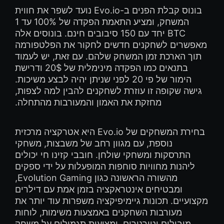
בונוס קבלת הפנים ב-Evo.io נועד לשפר את חווית
המשחק, ומציע התאמת הפקדה של 100% עד 1
BTC יחד עם 150 סיבובים חינם. בונוסים אלה
מאפשרים לשחקנים חדשים לחקור את הפלטפורמה
תוך הארכת זמן המשחק שלהם. עם זאת, יש לעמוד
בתנאים כמו הפקדה מינימלית של 20$ ודרישת
הימור של פי 20 לפני שניתן יהיה לבצע משיכות.
גישה שקופה זו עוזרת לשחקנים להבין למה לצפות,
מחזקת את האמון והמעורבות מהתחלה.
בחירת המשחקים של Evo.io היא אטרקציה מרכזית
נוספת, עם מגוון רחב של משבצות, משחקי
התרסקות ומשחקי שולחן. חובבי קזינו חי יכולים
ליהנות מחוויות סוחפות המופעלות על ידי ספקים
מהשורה הראשונה כגון Evolution Gaming,
ומבטיחים אינטראקציה בזמן אמת עם דילרים
מקצועיים. תכונות גיימיפיקציה משפרות עוד יותר את
מעורבות השחקנים באמצעות משימות, לוחות
מובילים וטורנירים, ומציעות תגמולים על משחק