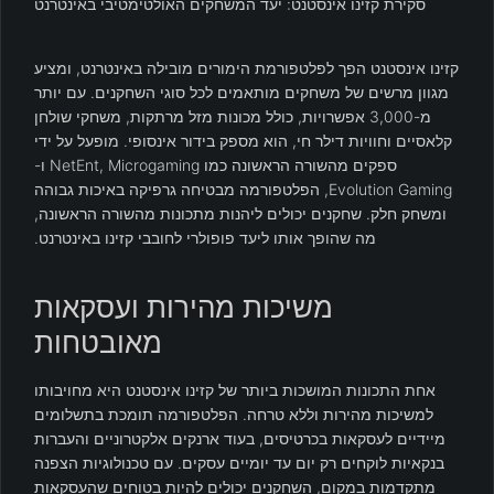
סקירת קזינו אינסטנט: יעד המשחקים האולטימטיבי באינטרנט
קזינו אינסטנט הפך לפלטפורמת הימורים מובילה באינטרנט, ומציע
מגוון מרשים של משחקים מותאמים לכל סוגי השחקנים. עם יותר
מ-3,000 אפשרויות, כולל מכונות מזל מרתקות, משחקי שולחן
קלאסיים וחוויות דילר חי, הוא מספק בידור אינסופי. מופעל על ידי
ספקים מהשורה הראשונה כמו NetEnt, Microgaming ו-
Evolution Gaming, הפלטפורמה מבטיחה גרפיקה באיכות גבוהה
ומשחק חלק. שחקנים יכולים ליהנות מתכונות מהשורה הראשונה,
מה שהופך אותו ליעד פופולרי לחובבי קזינו באינטרנט.
משיכות מהירות ועסקאות
מאובטחות
אחת התכונות המושכות ביותר של קזינו אינסטנט היא מחויבותו
למשיכות מהירות וללא טרחה. הפלטפורמה תומכת בתשלומים
מיידיים לעסקאות בכרטיסים, בעוד ארנקים אלקטרוניים והעברות
בנקאיות לוקחים רק יום עד יומיים עסקים. עם טכנולוגיות הצפנה
מתקדמות במקום, השחקנים יכולים להיות בטוחים שהעסקאות