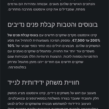
והנתונים האישיים שלהם מוגנים. אבטחה ומהירות הם גורמים
מפתח, שמבדילים את קזינו אינסטנט מהרבה מתחרים.
בונוסים והטבות קבלת פנים נדיבים
קזינו אינסטנט מקדם שחקנים חדשים עם
בונוס קבלת פנים של
200% עד €7,500
, ומספק תמיכה משמעותית להתחיל את מסע
המשחקים שלהם. מבצעים רגילים כמו החזר כספי שבועי של
10%
משפרים עוד יותר את החוויה, ומתגמלים שחקנים נאמנים עם
הזדמנויות נוספות לזכות. ההצעות הרווחיות הללו מבטיחות שגם
שחקנים חדשים וגם חוזרים ייהנו מזמן מתגמל ומרתק
בפלטפורמה.
חוויית משחק ידידותית לנייד
מעוצב עם דגש על משחקים ניידים, קזינו אינסטנט מציע ממשק
חלק ותגובתי שעובד בצורה מושלמת בסמארטפונים ובטאבלטים.
העיצוב הידידותי למשתמש מבטיח שהשחקנים יכולים לנווט
בפלטפורמה וליהנות מהמשחקים האהובים עליהם בדרכים מבלי