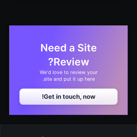
Need a Site
Review?
We'd love to review your
site and put it up here.
Get in touch, now!