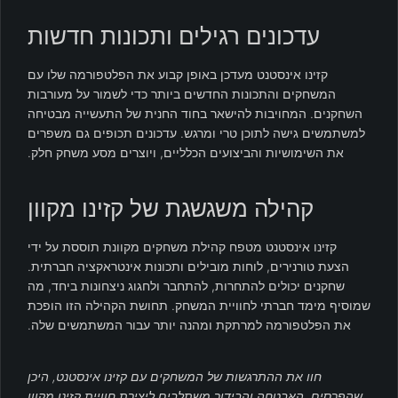
עדכונים רגילים ותכונות חדשות
קזינו אינסטנט מעדכן באופן קבוע את הפלטפורמה שלו עם
המשחקים והתכונות החדשים ביותר כדי לשמור על מעורבות
השחקנים. המחויבות להישאר בחוד החנית של התעשייה מבטיחה
למשתמשים גישה לתוכן טרי ומרגש. עדכונים תכופים גם משפרים
את השימושיות והביצועים הכלליים, ויוצרים מסע משחק חלק.
קהילה משגשגת של קזינו מקוון
קזינו אינסטנט מטפח קהילת משחקים מקוונת תוססת על ידי
הצעת טורנירים, לוחות מובילים ותכונות אינטראקציה חברתית.
שחקנים יכולים להתחרות, להתחבר ולחגוג ניצחונות ביחד, מה
שמוסיף מימד חברתי לחוויית המשחק. תחושת הקהילה הזו הופכת
את הפלטפורמה למרתקת ומהנה יותר עבור המשתמשים שלה.
חוו את ההתרגשות של המשחקים עם קזינו אינסטנט, היכן
שהפרסים, האבטחה והבידור משתלבים ליצירת חוויית קזינו מקוון