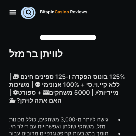
Bitspin
Casino
Reviews
לוויתן בר מזל
125% בונוס הפקדה ו-125 ספינים חינם 🎁 |
ללא קיי.וי.סי + 100% אנונימי 👽 | משיכות
מיידיות⚡ | 5000 משחקים🎰 + ספורט⚽️ |
האם אתה לויתן? 🐳
גישה ליותר מ-3,000 משחקים, כולל מכונות
מזל, משחקי שולחן ואפשרויות עם דילר חי.
תומך במטבעות קריפטוגרפיים מרובים עבור