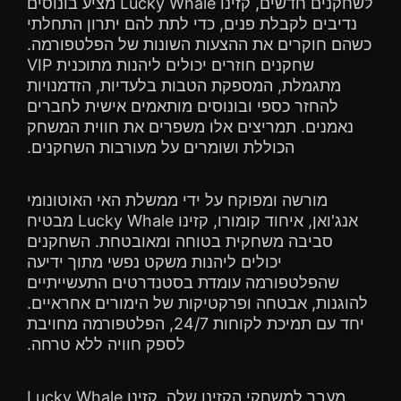
לשחקנים חדשים, קזינו Lucky Whale מציע בונוסים
נדיבים לקבלת פנים, כדי לתת להם יתרון התחלתי
כשהם חוקרים את ההצעות השונות של הפלטפורמה.
שחקנים חוזרים יכולים ליהנות מתוכנית VIP
מתגמלת, המספקת הטבות בלעדיות, הזדמנויות
להחזר כספי ובונוסים מותאמים אישית לחברים
נאמנים. תמריצים אלו משפרים את חווית המשחק
הכוללת ושומרים על מעורבות השחקנים.
מורשה ומפוקח על ידי ממשלת האי האוטונומי
אנג'ואן, איחוד קומורו, קזינו Lucky Whale מבטיח
סביבה משחקית בטוחה ומאובטחת. השחקנים
יכולים ליהנות משקט נפשי מתוך ידיעה
שהפלטפורמה עומדת בסטנדרטים התעשייתיים
להוגנות, אבטחה ופרקטיקות של הימורים אחראיים.
יחד עם תמיכת לקוחות 24/7, הפלטפורמה מחויבת
לספק חוויה ללא טרחה.
מעבר למשחקי הקזינו שלה, קזינו Lucky Whale