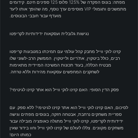
מפתה: בונוס הפקדה של 125% פלוס 125 ספינים חינם. קידומים
מתמשכים ותגמולי VIP מוסיפים ערך נוסף, מה שהופך אותו ליעד
מועדף עבור חובבי הבונוסים.
נגישות גלובלית ועסקאות ידידותיות לקריפטו
קזינו לוקי ווייל מחבק קהל עולמי עם תמיכתו במטבעות קריפטו
רבים, כולל ביטקוין, את'ריום ולייטקוין. הממשק הרב-לשוני שלו
מבטיח הכללה, בעוד תכונות המשיכה המיידית מתאימות
לשחקנים המחפשים עסקאות מהירות וללא טרחה.
פסק הדין הסופי: האם קזינו לוקי ווייל הוא אתר קזינו לגיטימי?
לסיכום, האם קזינו לוקי ווייל הוא אתר קזינו לגיטימי? ללא ספק. עם
ספריית משחקים נרחבת, אבטחה חזקה, בונוסים מפתים וגישה
ידידותית לקריפטו, קזינו לוקי ווייל מתגלה כאופציה מובילה עבור
משחקים מקוונים. צללו לעולם של קזינו לוקי ווייל וחוו בידור שאין
כמותו היום!