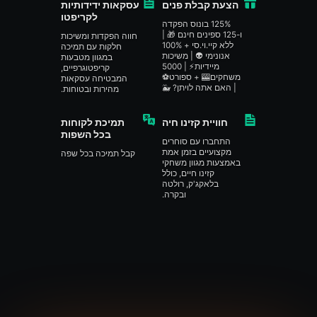
הצעת קבלת פנים
עסקאות ידידותיות
לקריפטו
125% בונוס הפקדה
ו-125 ספינים חינם 🎁 |
חווה הפקדות ומשיכות
ללא קיי.וי.סי + 100%
חלקות עם תמיכה
אנונימי 👽 | משיכות
במגוון מטבעות
מיידיות⚡ | 5000
קריפטוגרפיים,
משחקים🎰 + ספורט⚽️
המבטיחה עסקאות
| האם אתה לויתן? 🐳
מהירות ובטוחות.
חוויית קזינו חיה
תמיכת לקוחות
בכל השפות
התחברו עם סוחרים
מקצועיים בזמן אמת
קבל תמיכה בכל שפה
באמצעות מגוון משחקי
קזינו חיים, כולל
בלאקג'ק, רולטה
ובקרה.