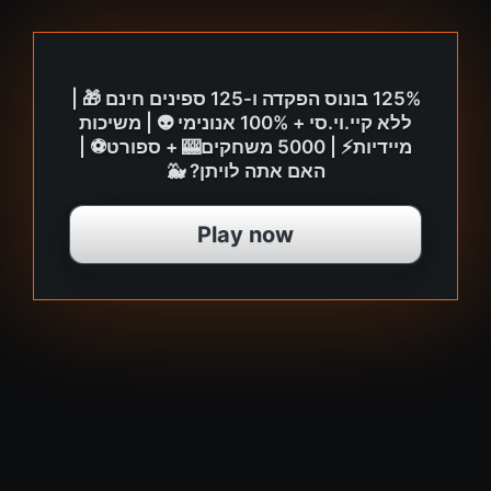
125% בונוס הפקדה ו-125 ספינים חינם 🎁 |
ללא קיי.וי.סי + 100% אנונימי 👽 | משיכות
מיידיות⚡ | 5000 משחקים🎰 + ספורט⚽️ |
האם אתה לויתן? 🐳
Play now