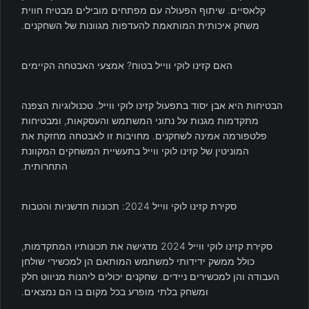
קלאסיים. שיתוף הפעולה עם מפתחים מובילים מבטיח חווית
משחק איכותית המותאמת להעדפות מגוונות של השחקנים.
האם קזינו לוקי ווייל בטוח? אמצעי האבטחה הקיימים
הבטיחות היא אבן יסוד בתפעול קזינו לוקי ווייל. טכנולוגיות הצפנה
מתקדמות מגנות על נתוני המשתמש והעסקאות, ומבטיחות
פלטפורמה אמינה לשחקנים. מחויבות זו לאבטחה מחזקת את
המוניטין של קזינו לוקי ווייל בתעשיית המשחקים המקוונת
התחרותית.
סקירת קזינו לוקי ווייל 2024: תכונות חדשניות והטבות
סקירת קזינו לוקי ווייל 2024 מדגישה את תכונותיו המתקדמות,
כולל ממשק ידידותי למשתמש המותאם הן למכשירי שולחן
העבודה והן למכשירים ניידים. שחקנים יכולים ליהנות מניווט חלק
ומשחק בלתי מופרע בכל מקום בו הם נמצאים.