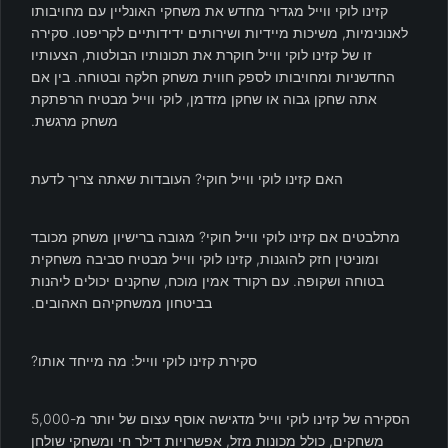
קזינו לוקי ווייל מגדיר מחדש את משחקי האונליין עם מחויבותו
לאנונימיות, משיכות מיידיות ושירותים ידידותיים לקריפטו. סקירה
זו של קזינו לוקי ווייל חוקרת את תכונותיו הבולטות, הצעותיו
החדשניות ומחויבותו לספק חווית משחק חלקה ובטוחה. בין אם
אתה שחקן גבוה או שחקן מזדמן, לוקי ווייל מבטיח הרפתקת
משחק מרגשת.
האם קזינו לוקי ווייל חוקי? העובדות שאתה צריך לדעת
מתלבטים אם קזינו לוקי ווייל חוקי? מגובה ברישיון משחק מכובד
ומוניטין חזק להוגנות, קזינו לוקי ווייל מבטיח סביבה משחקית
בטוחה ושקופה. עם רקורד אמין מוכח, שחקנים יכולים ליהנות
בביטחון ממשחקיהם האהובים.
סקירת קזינו לוקי ווייל: מה מייחד אותו?
הסקירה של קזינו לוקי ווייל מדגישה אוסף עצום של יותר מ-5,000
משחקים, כולל מכונות מזל, אפשרויות דילר חי ומשחקי שולחן