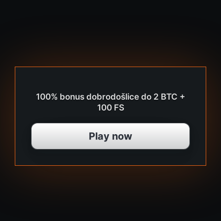
100% bonus dobrodošlice do 2 BTC +
100 FS
Play now