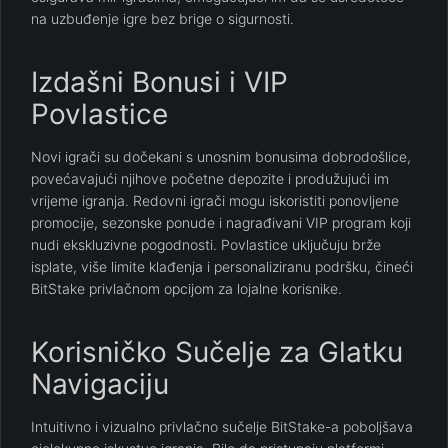
na uzbuđenje igre bez brige o sigurnosti.
Izdašni Bonusi i VIP
Povlastice
Novi igrači su dočekani s unosnim bonusima dobrodošlice,
povećavajući njihove početne depozite i produžujući im
vrijeme igranja. Redovni igrači mogu iskoristiti ponovljene
promocije, sezonske ponude i nagrađivani VIP program koji
nudi ekskluzivne pogodnosti. Povlastice uključuju brže
isplate, više limite klađenja i personaliziranu podršku, čineći
BitStake privlačnom opcijom za lojalne korisnike.
Korisničko Sučelje za Glatku
Navigaciju
Intuitivno i vizualno privlačno sučelje BitStake-a poboljšava