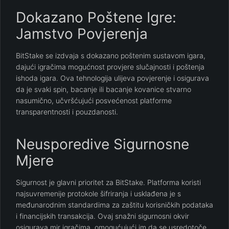
Dokazano Poštene Igre:
Jamstvo Povjerenja
BitStake se izdvaja s dokazano poštenim sustavom igara,
dajući igračima mogućnost provjere slučajnosti i poštenja
ishoda igara. Ova tehnologija ulijeva povjerenje i osigurava
da je svaki spin, bacanje ili bacanje kovanice stvarno
nasumično, učvršćujući posvećenost platforme
transparentnosti i pouzdanosti.
Neusporedive Sigurnosne
Mjere
Sigurnost je glavni prioritet za BitStake. Platforma koristi
najsuvremenije protokole šifriranja i usklađena je s
međunarodnim standardima za zaštitu korisničkih podataka
i financijskih transakcija. Ovaj snažni sigurnosni okvir
osigurava mir igračima, omogućujući im da se usredotoče