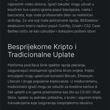
naprednih video slotova. Igrači također mogu uživati u
klasičnim live casino igrama poput blackjacka, ruleta i
baccarata, koje vode profesionalni dileri za realističan
doživljaj. Za one koji traže jedinstvene opcije, BitStakeovi
ekskluzivni interni naslovi poput Coinflip, Crash i CS2 Case
Battles ističu se kao uzbudljivi i dokazano pošteni izbori.
Besprijekorne Kripto i
Tradicionalne Uplate
Platforma podržava širok spektar opcija plaćanja,
osiguravajući dostupnost igračima širom svijeta. Kripto
entuzijasti mogu uplaćivati koristeći Bitcoin, Ethereum,
Litecoin i druge popularne kriptovalute. U međuvremenu,
tradicionalni igrači mogu se odlučiti za kreditne kartice ili
čak uplatiti s in-game predmetima kao što su CS:GO i Rust
Skins. Isplate su jednako prikladne, s brzim i sigurnim kripto
transakcijama koje osiguravaju besprijekorno iskustvo.