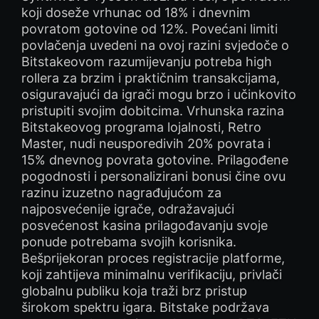
koji doseže vrhunac od 18% i dnevnim
povratom gotovine od 12%. Povećani limiti
povlačenja uvedeni na ovoj razini svjedoče o
Bitstakeovom razumijevanju potreba high
rollera za brzim i praktičnim transakcijama,
osiguravajući da igrači mogu brzo i učinkovito
pristupiti svojim dobitcima. Vrhunska razina
Bitstakeovog programa lojalnosti, Retro
Master, nudi neusporedivih 20% povrata i
15% dnevnog povrata gotovine. Prilagođene
pogodnosti i personalizirani bonusi čine ovu
razinu izuzetno nagrađujućom za
najposvećenije igrače, odražavajući
posvećenost kasina prilagođavanju svoje
ponude potrebama svojih korisnika.
Bešprijekoran proces registracije platforme,
koji zahtijeva minimalnu verifikaciju, privlači
globalnu publiku koja traži brz pristup
širokom spektru igara. Bitstake podržava