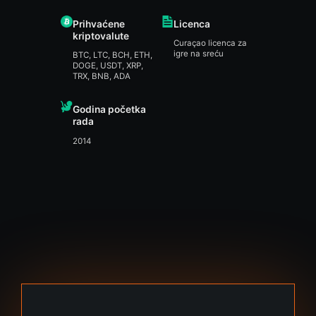
Prihvaćene
Licenca
kriptovalute
Curaçao licenca za
igre na sreću
BTC, LTC, BCH, ETH,
DOGE, USDT, XRP,
TRX, BNB, ADA
Godina početka
rada
2014