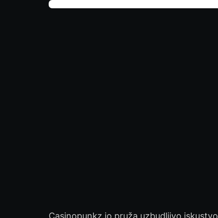
Casinopunkz.io pruža uzbudljivo iskustvo 