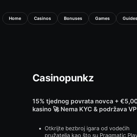
Home
Casinos
Bonuses
Games
Guide
Casinopunkz
15% tjednog povrata novca + €5,00
kasino 🚀 Nema KYC & podržava VP
Otkrijte bezbroj igara od vodećih
pružatelja kao što su Pragmatic Play