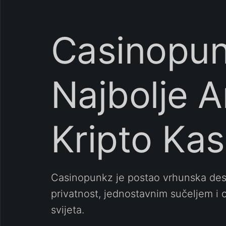
Casinopun
Najbolje 
Kripto Kas
Casinopunkz je postao vrhunska desti
privatnost, jednostavnim sučeljem i 
svijeta.