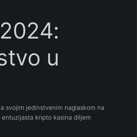
 2024:
stvo u
 Sa svojim jedinstvenim naglaskom na
entuzijasta kripto kasina diljem