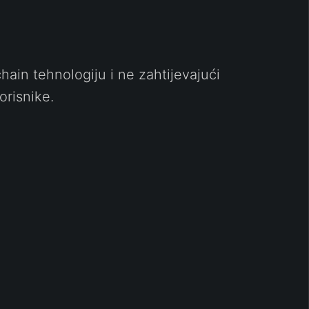
ain tehnologiju i ne zahtijevajući
orisnike.