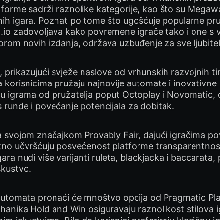
tforme sadrži raznolike kategorije, kao što su Megawa
nih igara. Poznat po tome što ugošćuje popularne pru
io zadovoljava kako povremene igrače tako i one s 
orom novih izdanja, održava uzbuđenje za sve ljubitelj
n, prikazujući svježe naslove od vrhunskih razvojnih
a korisnicima pružaju najnovije automate i inovativne
u igrama od pružatelja poput Octoplay i Novomatic, d
 runde i povećanje potencijala za dobitak.
 svojom značajkom Provably Fair, dajući igračima povj
o učvršćuju posvećenost platforme transparentnosti.
igara nudi više varijanti ruleta, blackjacka i baccarat
skustvo.
ys automata pronaći će mnoštvo opcija od Pragmatic Pl
hanika Hold and Win osiguravaju raznolikost stilova i