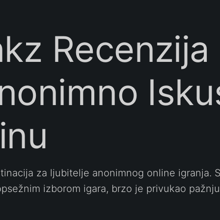
kz Recenzija
Anonimno Isku
inu
nacija za ljubitelje anonimnog online igranja.
opsežnim izborom igara, brzo je privukao pažnju 