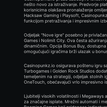
nešto novo za istraživanje. Predvorje pla
korisnicima olakšava pronalaženje omilje
Hacksaw Gaming i Playsoft, Casinopunkz.
funkcijom pretraživanja i impresivnim izb
Odjeljak "Nove igre" posebno je privlača
Games i Nolimit City. Ova česta ažuriranj
dinamičnim. Opcija Bonus Buy, dostupna 
omogućujući igračima brži ulazak u bonus
Casinopunkz.io osigurava poštenu igru sa
Turbogames i Golden Rock Studios dodatn
temeljenim na strategiji, odjeljak stolnih 
OneTouch, obećavajući vrlo impresivno i
Ljubitelji visokih volatilnosti i Megawa
za značajne isplate. Mrežni automati i me