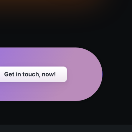
Get in touch, now!