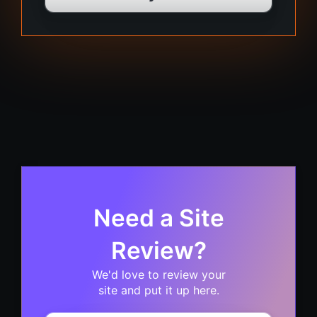
Need a Site
Review?
We'd love to review your
site and put it up here.