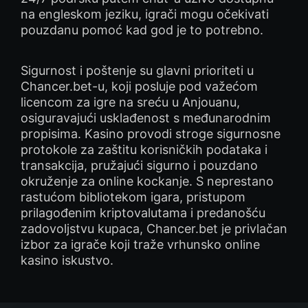
na engleskom jeziku, igrači mogu očekivati
pouzdanu pomoć kad god je to potrebno.
Sigurnost i poštenje su glavni prioriteti u
Chancer.bet-u, koji posluje pod važećom
licencom za igre na sreću u Anjouanu,
osiguravajući usklađenost s međunarodnim
propisima. Kasino provodi stroge sigurnosne
protokole za zaštitu korisničkih podataka i
transakcija, pružajući sigurno i pouzdano
okruženje za online kockanje. S neprestano
rastućom bibliotekom igara, pristupom
prilagođenim kriptovalutama i predanošću
zadovoljstvu kupaca, Chancer.bet je privlačan
izbor za igrače koji traže vrhunsko online
kasino iskustvo.