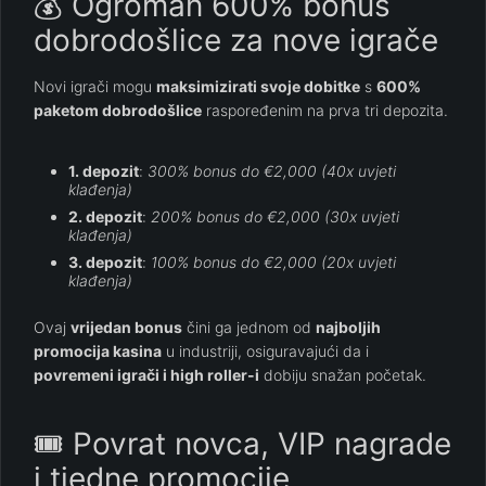
💰 Ogroman 600% bonus
dobrodošlice za nove igrače
Novi igrači mogu
maksimizirati svoje dobitke
s
600%
paketom dobrodošlice
raspoređenim na prva tri depozita.
1. depozit
:
300% bonus do €2,000 (40x uvjeti
klađenja)
2. depozit
:
200% bonus do €2,000 (30x uvjeti
klađenja)
3. depozit
:
100% bonus do €2,000 (20x uvjeti
klađenja)
Ovaj
vrijedan bonus
čini ga jednom od
najboljih
promocija kasina
u industriji, osiguravajući da i
povremeni igrači i high roller-i
dobiju snažan početak.
🎟️ Povrat novca, VIP nagrade
i tjedne promocije