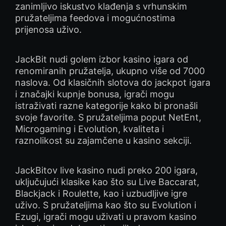
zanimljivo iskustvo klađenja s vrhunskim
pružateljima feedova i mogućnostima
prijenosa uživo.
JackBit nudi golem izbor kasino igara od
renomiranih pružatelja, ukupno više od 7000
naslova. Od klasičnih slotova do jackpot igara
i značajki kupnje bonusa, igrači mogu
istraživati razne kategorije kako bi pronašli
svoje favorite. S pružateljima poput NetEnt,
Microgaming i Evolution, kvaliteta i
raznolikost su zajamčene u kasino sekciji.
JackBitov live kasino nudi preko 200 igara,
uključujući klasike kao što su Live Baccarat,
Blackjack i Roulette, kao i uzbudljive igre
uživo. S pružateljima kao što su Evolution i
Ezugi, igrači mogu uživati u pravom kasino