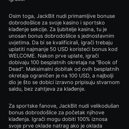
Osim toga, JackBit nudi primamljive bonuse
dobrodošlice za svoje kasino i sportsko
klađenje sekcije. Za ljubitelje kasina, tu je
unosan bonus dobrodošlice s jednostavnim
uvjetima. Da bi se kvalificirali, igrači trebaju
uplatiti najmanje 50 USD koristeći bonus kod
WELCOME. Nakon prve uplate, igrači
dobivaju 100 besplatnih okretaja na "Book of
Dead". Maksimalni dobitak od ovih besplatnih
okretaja ograničen je na 100 USD, a najbolji
dio je što se dobici izravno pripisuju stvarnom
saldu, bez zahtjeva za klađenje.
Za sportske fanove, JackBit nudi velikodušan
bonus dobrodošlice za početak njihove
klađenja. Igrači mogu dobiti 100% iznosa
svoje prve oklade natrag ako je oklada