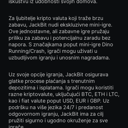
iskustvu iz udobnosti svojih domova.
Za ljubitelje kripto valuta koji traže brzu
zabavu, JackBit nudi ekskluzivne mini-igre.
Ove jednostavne, ali zabavne igre pružaju
priliku za zabavu i potencijalnu zaradu bez
napora. S značajkama poput mini-igre Dino
Running/Crash, igrači mogu uživati u
uzbudljivom igranju i unosnim nagradama.
Uz svoje opcije igranja, JackBit osigurava
glatke procese plaćanja s trenutnim
depozitima i isplatama. Igrači mogu koristiti
razne kriptovalute, uključujući BTC, ETH i LTC,
kao i fiat valute poput USD, EUR i GBP. Uz
podršku na više jezika 24/7 i predanost
odgovornom igranju, JackBit ima za cilj
pružiti sigurno i ugodno okruženje za sve
igrače.