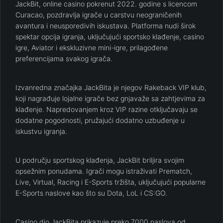
JackBit, online casino pokrenut 2022. godine s licencom
Curacao, pozdravlja igrače u carstvu neograničenih
avantura i neusporedivih iskustava. Platforma nudi širok
spektar opcija igranja, uključujući sportsko klađenje, casino
igre, Aviator i ekskluzivne mini-igre, prilagođene
preferencijama svakog igrača.
Izvanredna značajka JackBita je njegov Rakeback VIP klub,
koji nagrađuje lojalne igrače bez gnjavaže sa zahtjevima za
klađenje. Napredovanjem kroz VIP razine otključavaju se
dodatne pogodnosti, pružajući dodatno uzbuđenje u
iskustvu igranja.
U području sportskog klađenja, JackBit briljira svojim
opsežnim ponudama. Igrači mogu istraživati Prematch,
Live, Virtual, Racing i E-Sports tržišta, uključujući popularne
E-Sports naslove kao što su Dota, LoL i CS:GO.
Casino dio JackBita prikazuje preko 7000 naslova od