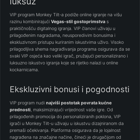
luksuz
VIP program Monkey Tilt-a podiže online igranje na višu
razinu kombinirajući
Vegas-stil gostoprimstva
s
praktičnošću digitalnog igranja. VIP članovi uživaju u
prilagođenim nagradama, neusporedivim bonusima i
ekskluzivnom pristupu kuriranim iskustvima uživo. Visoko
prilagodljiva shema nagrađivanja programa osigurava da se
svaki VIP osjeća kao veliki igrač, pružajući personalizirano i
luksuzno iskustvo igranja koje se rijetko nalazi u online
kockarnicama.
Ekskluzivni bonusi i pogodnosti
VIP program nudi
najviši postotak povrata kućne
prednosti
, maksimizirajući vrijednost vaše igre. Od
prilagođenih promocija do personaliziranih poklona, VIP
igrači u Monkey Tilt-u uživaju u iskustvu dizajniranom da
premaši očekivanja. Platforma osigurava da je lojalnost
nagrađena na značajne načine, čineći je drugačijom od