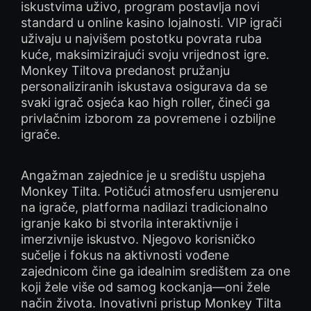
iskustvima uživo, program postavlja novi
standard u online kasino lojalnosti. VIP igrači
uživaju u najvišem postotku povrata ruba
kuće, maksimizirajući svoju vrijednost igre.
Monkey Tiltova predanost pružanju
personaliziranih iskustava osigurava da se
svaki igrač osjeća kao high roller, čineći ga
privlačnim izborom za povremene i ozbiljne
igrače.
Angažman zajednice je u središtu uspjeha
Monkey Tilta. Potičući atmosferu usmjerenu
na igrače, platforma nadilazi tradicionalno
igranje kako bi stvorila interaktivnije i
imerzivnije iskustvo. Njegovo korisničko
sučelje i fokus na aktivnosti vođene
zajednicom čine ga idealnim središtem za one
koji žele više od samog kockanja—oni žele
način života. Inovativni pristup Monkey Tilta