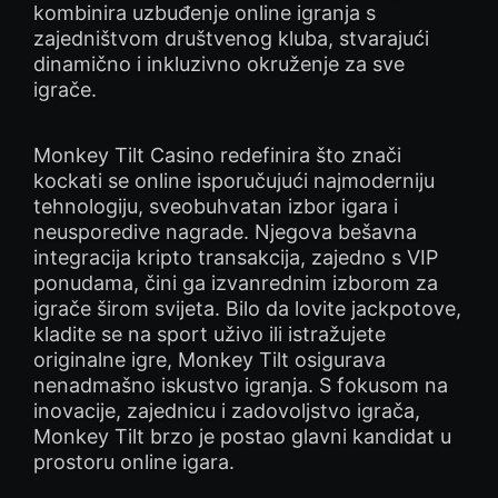
kombinira uzbuđenje online igranja s
zajedništvom društvenog kluba, stvarajući
dinamično i inkluzivno okruženje za sve
igrače.
Monkey Tilt Casino redefinira što znači
kockati se online isporučujući najmoderniju
tehnologiju, sveobuhvatan izbor igara i
neusporedive nagrade. Njegova bešavna
integracija kripto transakcija, zajedno s VIP
ponudama, čini ga izvanrednim izborom za
igrače širom svijeta. Bilo da lovite jackpotove,
kladite se na sport uživo ili istražujete
originalne igre, Monkey Tilt osigurava
nenadmašno iskustvo igranja. S fokusom na
inovacije, zajednicu i zadovoljstvo igrača,
Monkey Tilt brzo je postao glavni kandidat u
prostoru online igara.