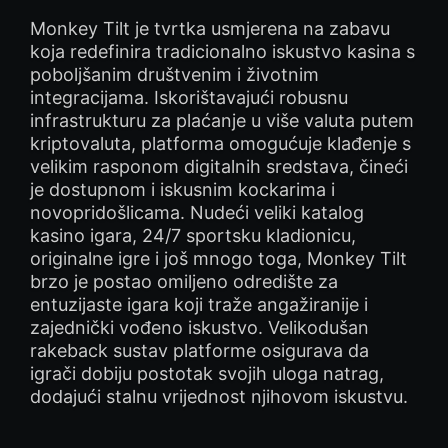
Monkey Tilt je tvrtka usmjerena na zabavu
koja redefinira tradicionalno iskustvo kasina s
poboljšanim društvenim i životnim
integracijama. Iskorištavajući robusnu
infrastrukturu za plaćanje u više valuta putem
kriptovaluta, platforma omogućuje klađenje s
velikim rasponom digitalnih sredstava, čineći
je dostupnom i iskusnim kockarima i
novopridošlicama. Nudeći veliki katalog
kasino igara, 24/7 sportsku kladionicu,
originalne igre i još mnogo toga, Monkey Tilt
brzo je postao omiljeno odredište za
entuzijaste igara koji traže angažiranije i
zajednički vođeno iskustvo. Velikodušan
rakeback sustav platforme osigurava da
igrači dobiju postotak svojih uloga natrag,
dodajući stalnu vrijednost njihovom iskustvu.