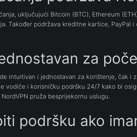
ja, uključujući Bitcoin (BTC), Ethereum (ETH) i
ja. Također podržava kreditne kartice, PayPal i
jednostavan za poče
 intuitivan i jednostavan za korištenje, čak i z
e vodiče i korisničku podršku 24/7 kako bi osigu
k, NordVPN pruža besprijekornu uslugu.
ti podršku ako imam