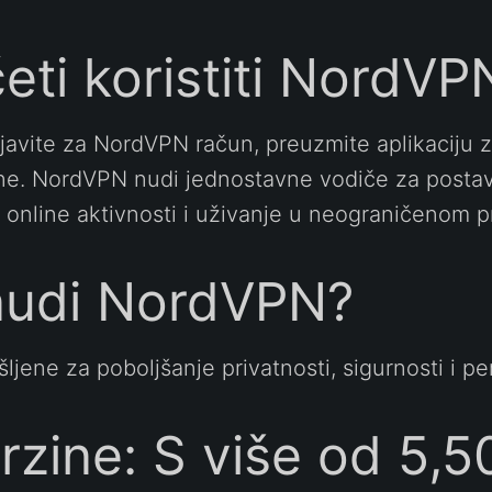
ti koristiti NordVP
javite za NordVPN račun, preuzmite aplikaciju za
ine. NordVPN nudi jednostavne vodiče za postav
 online aktivnosti i uživanje u neograničenom p
nudi NordVPN?
ene za poboljšanje privatnosti, sigurnosti i pe
brzine: S više od 5,