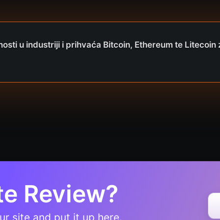
i u industriji i prihvaća Bitcoin, Ethereum te Litecoin
te Review?
r site and put it up here.