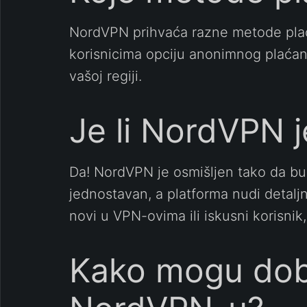
NordVPN prihvaća razne metode plaćan
korisnicima opciju anonimnog plaćan
vašoj regiji.
Je li NordVPN 
Da! NordVPN je osmišljen tako da bude
jednostavan, a platforma nudi detaljn
novi u VPN-ovima ili iskusni korisni
Kako mogu dobi