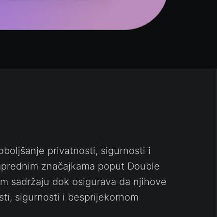
ljšanje privatnosti, sigurnosti i
 naprednim značajkama poput Double
m sadržaju dok osigurava da njihove
sti, sigurnosti i besprijekornom