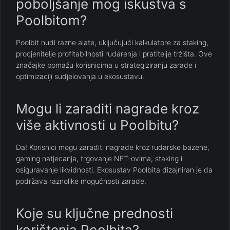
poboljšanje mog iskustva s
Poolbitom?
Poolbit nudi razne alate, uključujući kalkulatore za staking,
procjenitelje profitabilnosti rudarenja i pratitelje tržišta. Ove
značajke pomažu korisnicima u strategiziranju zarade i
optimizaciji sudjelovanja u ekosustavu.
Mogu li zaraditi nagrade kroz
više aktivnosti u Poolbitu?
Da! Korisnici mogu zaraditi nagrade kroz rudarske bazene,
gaming natjecanja, trgovanje NFT-ovima, staking i
osiguravanje likvidnosti. Ekosustav Poolbita dizajniran je da
podržava raznolike mogućnosti zarade.
Koje su ključne prednosti
korištenja Poolbita?