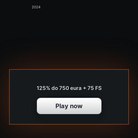
2024
125% do 750 eura + 75 FS
Play now