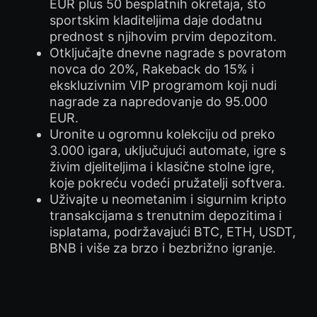
EUR plus 50 besplatnih okretaja, što
sportskim kladiteljima daje dodatnu
prednost s njihovim prvim depozitom.
Otključajte dnevne nagrade s povratom
novca do 20%, Rakeback do 15% i
ekskluzivnim VIP programom koji nudi
nagrade za napredovanje do 95.000
EUR.
Uronite u ogromnu kolekciju od preko
3.000 igara, uključujući automate, igre s
živim djeliteljima i klasične stolne igre,
koje pokreću vodeći pružatelji softvera.
Uživajte u neometanim i sigurnim kripto
transakcijama s trenutnim depozitima i
isplatama, podržavajući BTC, ETH, USDT,
BNB i više za brzo i bezbrižno igranje.