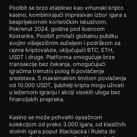
Poolbit se brzo etablirao kao vrhunski kripto
kasino, kombinirajući impresivan izbor igara s
besprijekornim korisničkim iskustvom.
Pokrenut 2024. godine pod licencom
Kostarike, Poolbit privlači globalnu publiku
svojim višejezičnim sučeljem i podrškom za
razne kriptovalute, uključujući BTC, ETH,
USDT i druge. Platforma omogućuje brze
transakcije bez čekanja, omogućujući
igračima trenutni polog ili povlačenje
sredstava. S maksimalnim limitom povlačenja
od 10.000 USDT, ljubitelji kripta mogu uživati
u ležernom igranju i akciji visokih uloga bez
financijskih prepreka.
Kasino se može pohvaliti opsežnom
kolekcijom od preko 3.000 igara, od klasičnih
stolnih igara poput Blackjacka i Ruleta do