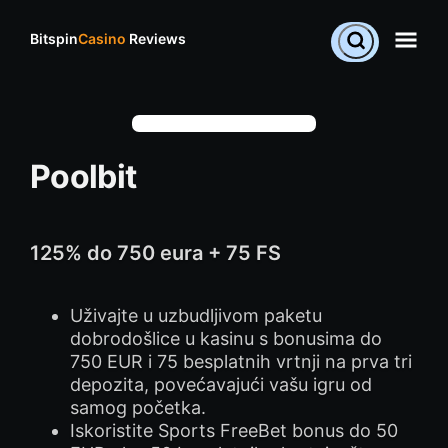
Bitspin
Casino
Reviews
Poolbit
125% do 750 eura + 75 FS
Uživajte u uzbudljivom paketu
dobrodošlice u kasinu s bonusima do
750 EUR i 75 besplatnih vrtnji na prva tri
depozita, povećavajući vašu igru od
samog početka.
Iskoristite Sports FreeBet bonus do 50