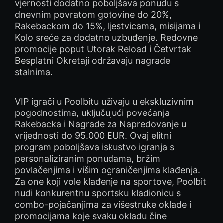
vjernosti dodatno poboljšava ponudu s
dnevnim povratom gotovine do 20%,
Rakebackom do 15%, ljestvicama, misijama i
Kolo sreće za dodatno uzbuđenje. Redovne
promocije poput Utorak Reload i Četvrtak
Besplatni Okretaji održavaju nagrade
stalnima.
VIP igrači u Poolbitu uživaju u ekskluzivnim
pogodnostima, uključujući povećanja
Rakebacka i Nagrade za Napredovanje u
vrijednosti do 95.000 EUR. Ovaj elitni
program poboljšava iskustvo igranja s
personaliziranim ponudama, bržim
povlačenjima i višim ograničenjima klađenja.
Za one koji vole klađenje na sportove, Poolbit
nudi konkurentnu sportsku kladionicu s
combo-pojačanjima za višestruke oklade i
promocijama koje svaku okladu čine