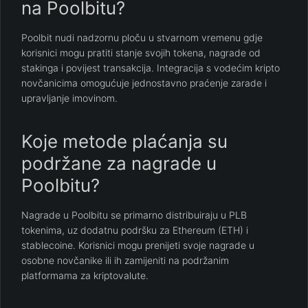
na Poolbitu?
Poolbit nudi nadzornu ploču u stvarnom vremenu gdje
korisnici mogu pratiti stanje svojih tokena, nagrade od
stakinga i povijest transakcija. Integracija s vodećim kripto
novčanicima omogućuje jednostavno praćenje zarade i
upravljanje imovinom.
Koje metode plaćanja su
podržane za nagrade u
Poolbitu?
Nagrade u Poolbitu se primarno distribuiraju u PLB
tokenima, uz dodatnu podršku za Ethereum (ETH) i
stablecoine. Korisnici mogu prenijeti svoje nagrade u
osobne novčanike ili ih zamijeniti na podržanim
platformama za kriptovalute.