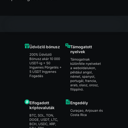
Üdvözlő bónusz
Támogatott
nyelvek
200% Üdvözlő
Bónusz akár 10 000
Támogatnak
USDT-ig + 50
különféle nyelveket
Ingyenes Pörgetés +
a weboldalukon,
5 USDT Ingyenes
például angol,
Fogadás
német, spanyol,
portugál, francia,
arab, olasz, orosz,
filippínó.
Elfogadott
Engedély
kriptovaluták
Curaçao, Anjouan és
Costa Rica
BTC, SOL, TON,
DOGE, USDT, LTC,
BCH, USDC, XRP,