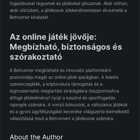
fogadásokat tegyenek és játékokat játszanak. Akár otthon,
akár útközben, a játékosok zökkenőmentesen élvezhetik a
Betrunner kínálatát.
Az online játék jövője:
Megbízható, biztonságos és
szórakoztató
A Betrunner megbízható és innovatív platformként
pozicionálja magát az online játék iparágban. A felelős
szerencsejáték, a kriptovaluta támogatás és a
legmodernebb megtartási stratégiákra összpontosítva
átfogó játékélményt nyújt a kaszinó és sportfogadás
rajongók számára. A vonzó bónuszok, a változatos játékok
és a gyors ügyfélszolgálat keveréke világszerte kiemelkedő
választássá teszi a Betrunnert a játékosok számára.
About the Author