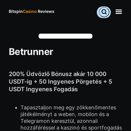
Bitspin
Casino
Reviews
Betrunner
200% Üdvözlő Bónusz akár 10 000
USDT-ig + 50 Ingyenes Pörgetés + 5
USDT Ingyenes Fogadás
Tapasztaljon meg egy zökkenőmentes
játékélményt a weben, mobilon és a
Telegramon keresztül, azonnali
hozzáféréssel a kaszinó és sportfogadás