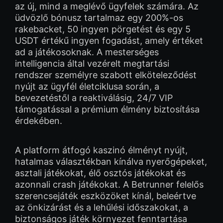
az új, mind a meglévő ügyfelek számára. Az
üdvözlő bónusz tartalmaz egy 200%-os
rakebacket, 50 ingyen pörgetést és egy 5
USDT értékű ingyen fogadást, amely értéket
ad a játékosoknak. A mesterséges
intelligencia által vezérelt megtartási
rendszer személyre szabott elköteleződést
nyújt az ügyfél életciklusa során, a
bevezetéstől a reaktiválásig, 24/7 VIP
támogatással a prémium élmény biztosítása
érdekében.
A platform átfogó kaszinó élményt nyújt,
hatalmas választékban kínálva nyerőgépeket,
asztali játékokat, élő osztós játékokat és
azonnali crash játékokat. A Betrunner felelős
szerencsejáték eszközöket kínál, beleértve
az önkizárást és a lehűlési időszakokat, a
biztonságos játék környezet fenntartása