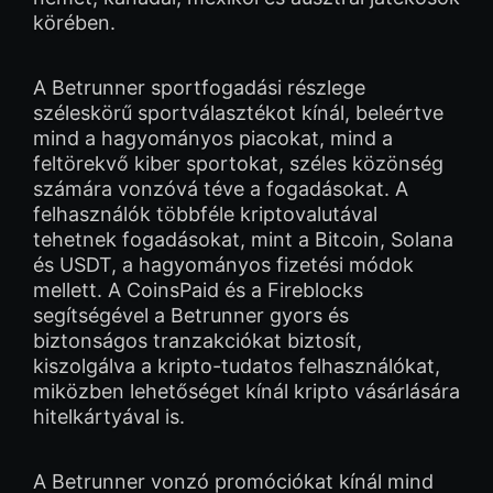
körében.
A Betrunner sportfogadási részlege
széleskörű sportválasztékot kínál, beleértve
mind a hagyományos piacokat, mind a
feltörekvő kiber sportokat, széles közönség
számára vonzóvá téve a fogadásokat. A
felhasználók többféle kriptovalutával
tehetnek fogadásokat, mint a Bitcoin, Solana
és USDT, a hagyományos fizetési módok
mellett. A CoinsPaid és a Fireblocks
segítségével a Betrunner gyors és
biztonságos tranzakciókat biztosít,
kiszolgálva a kripto-tudatos felhasználókat,
miközben lehetőséget kínál kripto vásárlására
hitelkártyával is.
A Betrunner vonzó promóciókat kínál mind