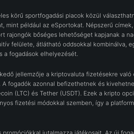
les körű sportfogadási piacok közül választhatn
kat, mint például az eSportokat. Népszerű címek
ort rajongók bőséges lehetőséget kapjanak a n
tuitív felülete, átlátható oddsokkal kombinálva,
s a fogadások elhelyezését.
edő jellemzője a kriptovaluta fizetésekre való
. A fogadók azonnal befizethetnek és kivehetnek
ecoin (LTC) és Tether (USDT). Ezek a kripto opc
nyos fizetési módokkal szemben, így a platfor
promóciókkal jutalmazza játékosait. Az új foga