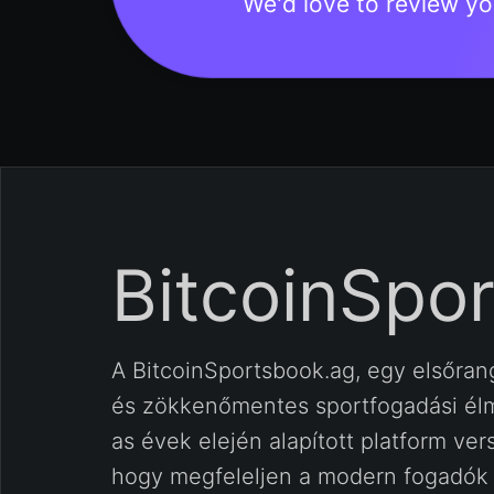
We'd love to review you
BitcoinSpo
A BitcoinSportsbook.ag, egy elsőrang
és zökkenőmentes sportfogadási élmé
as évek elején alapított platform v
hogy megfeleljen a modern fogadók 