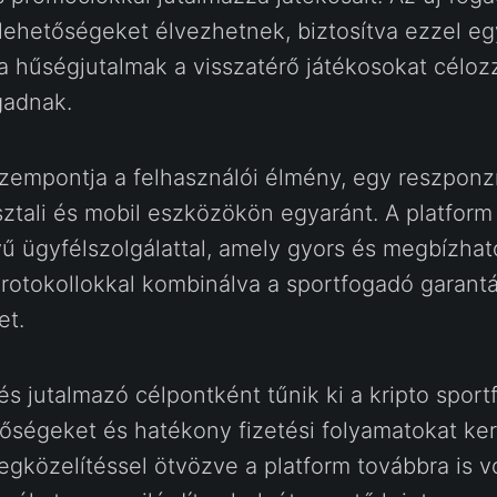
ehetőségeket élvezhetnek, biztosítva ezzel egy
a hűségjutalmak a visszatérő játékosokat céloz
gadnak.
empontja a felhasználói élmény, egy reszponzív
li és mobil eszközökön egyaránt. A platform b
ű ügyfélszolgálattal, amely gyors és megbízhat
protokollokkal kombinálva a sportfogadó garantá
et.
s jutalmazó célpontként tűnik ki a kripto spor
tőségeket és hatékony fizetési folyamatokat k
gközelítéssel ötvözve a platform továbbra is v