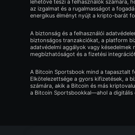
lehetővé teszi a felhasználók számára,
az izgalmat és a rugalmasságot a fogadá
energikus élményt nyújt a kripto-barát 
A biztonság és a felhasználói adatvédelem
biztonságos tranzakciókat, a platform b
adatvédelmi aggályok vagy késedelmek né
megbízhatóságot és a fizetési integrációt
A Bitcoin Sportsbook mind a tapasztalt fo
Elkötelezettsége a gyors kifizetések, a b
számára, akik a Bitcoin és más kriptoval
a Bitcoin Sportsbookkal—ahol a digitáli