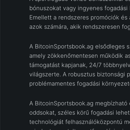
bónuszokat vagy ingyenes fogadási l
Emellett a rendszeres promóciók és 
azok számára, akik rendszeresen fo
A BitcoinSportsbook.ag elsődleges sz
amely zökkenőmentesen működik aszta
támogatást kapjanak, 24/7 többnyelv
világszerte. A robusztus biztonsági 
problémamentes fogadási környezet
A BitcoinSportsbook.ag megbízható é
oddsokat, széles körű fogadási lehe
technológiát felhasználóközpontú me