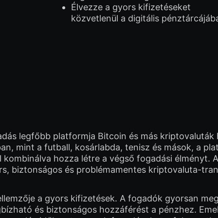
Élvezze a gyors kifizetéseket
közvetlenül a digitális pénztárcájáb
dás legfőbb platformja Bitcoin és más kriptovaluták 
n, mint a futball, kosárlabda, tenisz és mások, a p
l kombinálva hozza létre a végső fogadási élményt
s, biztonságos és problémamentes kriptovaluta-tranz
ellemzője a gyors kifizetések. A fogadók gyorsan m
egbízható és biztonságos hozzáférést a pénzhez. Emell