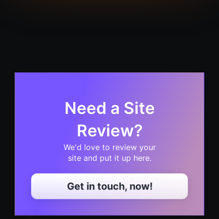
Need a Site
Review?
We'd love to review your
site and put it up here.
Get in touch, now!