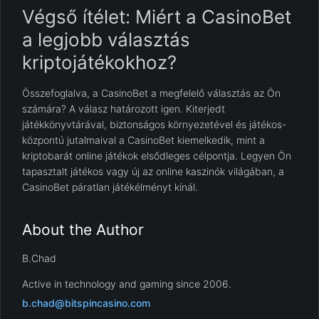
Végső ítélet: Miért a CasinoBet
a legjobb választás
kriptojátékokhoz?
Összefoglalva, a CasinoBet a megfelelő választás az Ön
számára? A válasz határozott igen. Kiterjedt
játékkönyvtárával, biztonságos környezetével és játékos-
központú jutalmaival a CasinoBet kiemelkedik, mint a
kriptobarát online játékok elsődleges célpontja. Legyen Ön
tapasztalt játékos vagy új az online kaszinók világában, a
CasinoBet páratlan játékélményt kínál.
About the Author
B.Chad
Active in technology and gaming since 2006.
b.chad@bitspincasino.com