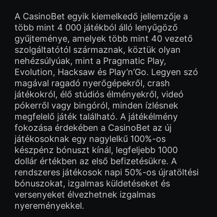
A CasinoBet egyik kiemelkedő jellemzője a
több mint 4 000 játékból álló lenyűgöző
gyűjteménye, amelyek több mint 40 vezető
szolgáltatótól származnak, köztük olyan
nehézsúlyúak, mint a Pragmatic Play,
Evolution, Hacksaw és Play’n’Go. Legyen szó
magával ragadó nyerőgépekről, crash
játékokról, élő stúdiós élményekről, videó
pókerről vagy bingóról, minden ízlésnek
megfelelő játék található. A játékélmény
fokozása érdekében a CasinoBet az új
játékosoknak egy nagylelkű 100%-os
készpénz bónuszt kínál, legfeljebb 1000
dollár értékben az első befizetésükre. A
rendszeres játékosok napi 50%-os újratöltési
bónuszokat, izgalmas küldetéseket és
versenyeket élvezhetnek izgalmas
nyereményekkel.