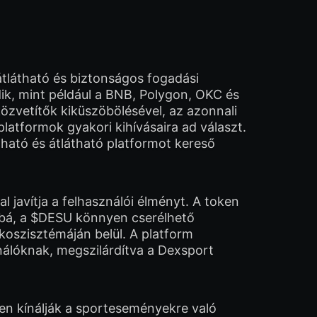
átlátható és biztonságos fogadási
ik, mint például a BNB, Polygon, OKC és
özvetítők kiküszöbölésével, az azonnali
latformok gyakori kihívásaira ad választ.
ható és átlátható platformot kereső
 javítja a felhasználói élményt. A token
bbá, a $DESU könnyen cserélhető
oszisztémáján belül. A platform
nálóknak, megszilárdítva a Dexsport
en kínálják a sporteseményekre való