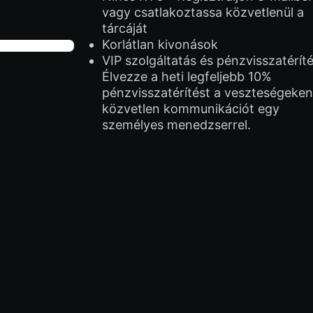
vagy csatlakoztassa közvetlenül a
tárcáját
Korlátlan kivonások
VIP szolgáltatás és pénzvisszatéríté
Élvezze a heti legfeljebb 10%
pénzvisszatérítést a veszteségeken
közvetlen kommunikációt egy
személyes menedzserrel.