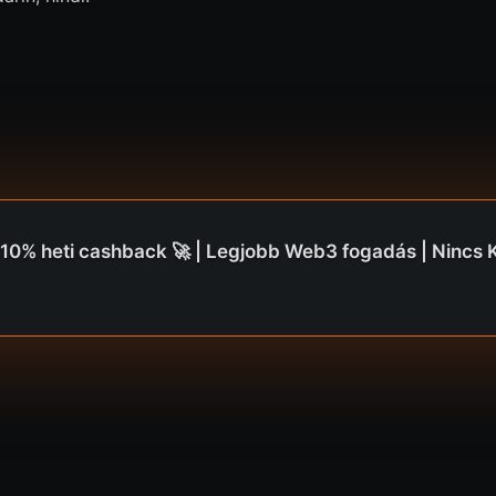
 10% heti cashback 🚀 | Legjobb Web3 fogadás | Nincs K