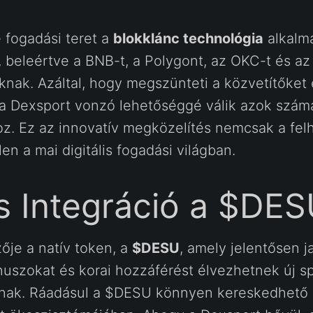
e fogadási teret a
blokklánc technológia
alkalm
 beleértve a BNB-t, a Polygont, az OKC-t és az 
óknak. Azáltal, hogy megszünteti a közvetítőket
 a Dexsport vonzó lehetőséggé válik azok szám
z. Ez az innovatív megközelítés nemcsak a fel
en a mai digitális fogadási világban.
 Integráció a $DES
ője a natív token, a
$DESU
, amely jelentősen j
nuszokat és korai hozzáférést élvezhetnek új 
óknak. Ráadásul a $DESU könnyen kereskedhető 