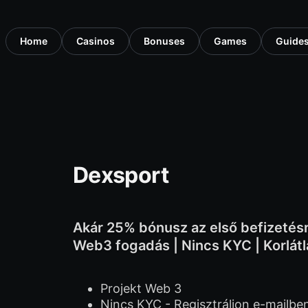
Home
Casinos
Bonuses
Games
Guide
Dexsport
Akár 25% bónusz az első befizetésr
Web3 fogadás | Nincs KYC | Korlátl
Projekt Web 3
Nincs KYC - Regisztráljon e-mailbe