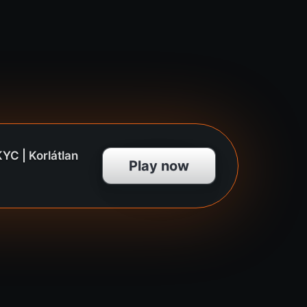
YC | Korlátlan
Play now