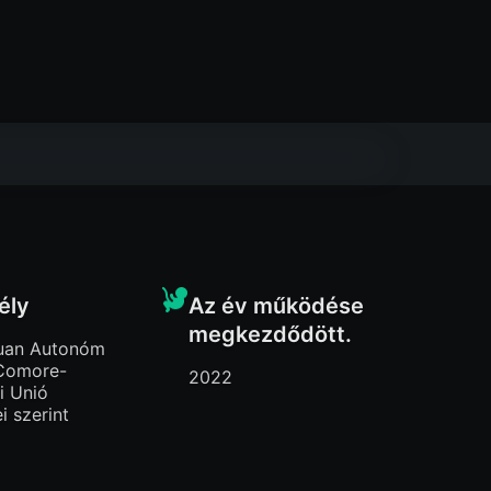
ély
Az év működése
megkezdődött.
uan Autonóm
 Comore-
2022
i Unió
i szerint