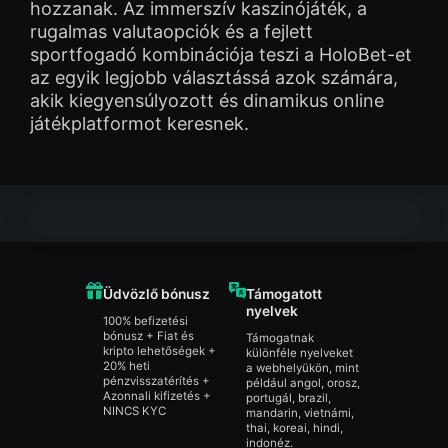
hozzanak. Az immerszív kaszinójáték, a
rugalmas valutaopciók és a fejlett
sportfogadó kombinációja teszi a HoloBet-et
az egyik legjobb választássá azok számára,
akik kiegyensúlyozott és dinamikus online
játékplatformot keresnek.
Üdvözlő bónusz
Támogatott
nyelvek
100% befizetési
bónusz + Fiat és
Támogatnak
kripto lehetőségek +
különféle nyelveket
20% heti
a webhelyükön, mint
pénzvisszatérítés +
például angol, orosz,
Azonnali kifizetés +
portugál, brazil,
NINCS KYC
mandarin, vietnámi,
thai, koreai, hindi,
indonéz.