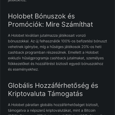
Holobet Bónuszok és
Promóciók: Mire Számíthat
A Holobet kiválóan jutalmazza játékosait vonzó
bónuszokkal. Az új felhasználók 100%-os befizetési bónuszt
vehetnek igénybe, míg a hűséges játékosok 20%-os heti
cashback programban részesülnek. Emellett a Holobet
exkluzív hűségprogramja cashback jutalmakat, személyes
fiókkezelőket és hozzáférést biztosít egyedi bónuszokhoz
és eseményekhez.
Globális Hozzáférhetőség és
Kriptovaluta Támogatás
A Holobet páratlan globális hozzáférhetőséget biztosít,
támogatva a népszerű kriptovalutákat, mint a Bitcoin