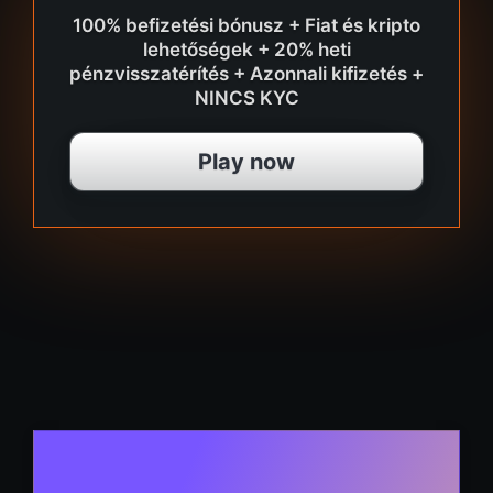
100% befizetési bónusz + Fiat és kripto
lehetőségek + 20% heti
pénzvisszatérítés + Azonnali kifizetés +
NINCS KYC
Play now