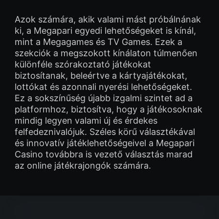
Azok számára, akik valami mást próbálnának
ki, a Megapari egyedi lehetőségeket is kínál,
mint a Megagames és TV Games. Ezek a
szekciók a megszokott kínálaton túlmenően
különféle szórakoztató játékokat
biztosítanak, beleértve a kártyajátékokat,
lottókat és azonnali nyerési lehetőségeket.
Ez a sokszínűség újabb izgalmi szintet ad a
platformhoz, biztosítva, hogy a játékosoknak
mindig legyen valami új és érdekes
felfedeznivalójuk. Széles körű választékával
és innovatív játéklehetőségeivel a Megapari
Casino továbbra is vezető választás marad
az online játékrajongók számára.