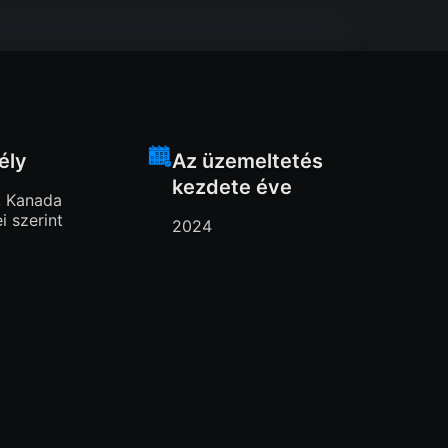
ély
Az üzemeltetés
kezdete éve
, Kanada
i szerint
2024