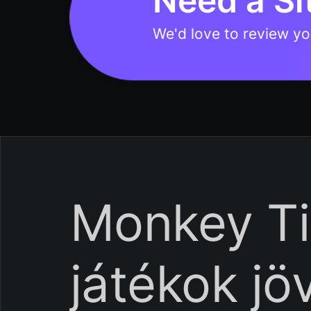
Need a Si
We'd love to review you
Monkey Til
játékok jö