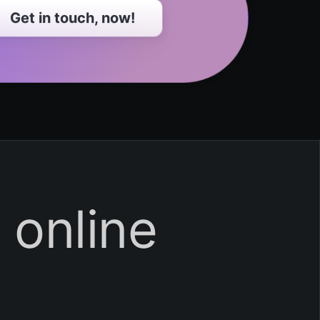
Get in touch, now!
 online