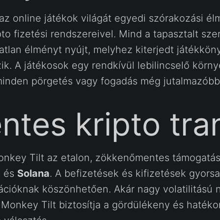
 az online játékok világát egyedi szórakozási é
pto fizetési rendszereivel. Mind a tapasztalt s
ratlan élményt nyújt, melyhez kiterjedt játékkön
zik. A játékosok egy rendkívül lebilincselő kör
y minden pörgetés vagy fogadás még jutalmazóbbá
tes kripto tra
onkey Tilt az etalon, zökkenőmentes támogatást
m
és
Solana
. A befizetések és kifizetések gyor
ációknak köszönhetően. Akár nagy volatilitású
onkey Tilt biztosítja a gördülékeny és hatékony