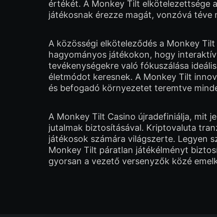
értékét. A Monkey Tilt elkötelezettsége 
játékosnak érezze magát, vonzóvá téve 
A közösségi elköteleződés a Monkey Tilt 
hagyományos játékokon, hogy interaktíva
tevékenységekre való fókuszálása ideáli
életmódot keresnek. A Monkey Tilt innova
és befogadó környezetet teremtve minde
A Monkey Tilt Casino újradefiniálja, mit j
jutalmak biztosításával. Kriptovaluta tra
játékosok számára világszerte. Legyen sz
Monkey Tilt páratlan játékélményt biztos
gyorsan a vezető versenyzők közé emelke