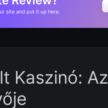
te Review?
r site and put it up here.
t Kaszinó: Az
vője