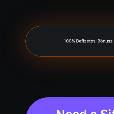
100% Befizetési Bónusz