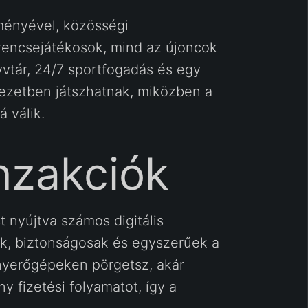
lményével, közösségi
zerencsejátékosok, mind az újoncok
yvtár, 24/7 sportfogadás és egy
nyezetben játszhatnak, miközben a
 válik.
nzakciók
 nyújtva számos digitális
sak, biztonságosak és egyszerűek a
 nyerőgépeken pörgetsz, akár
 fizetési folyamatot, így a