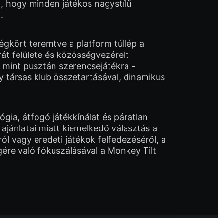
a, hogy minden játékos nagystílű
.
égkört teremtve a platform túllép a
át felülete és közösségvezérelt
 mint pusztán szerencsejátékra -
y társas klub összetartásával, dinamikus
lógia, átfogó játékkínálat és páratlan
 ajánlatai miatt kiemelkedő választás a
l vagy eredeti játékok felfedezéséről, a
gére való fókuszálásával a Monkey Tilt