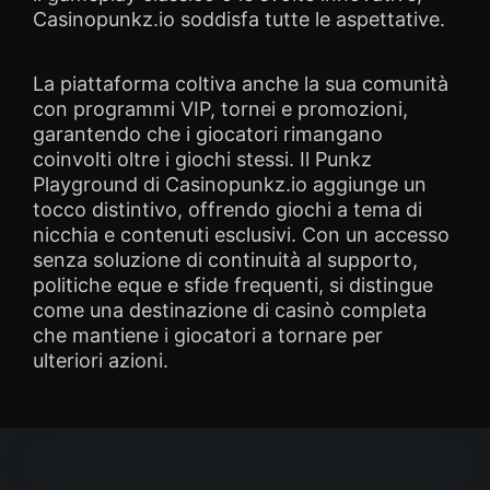
Casinopunkz.io soddisfa tutte le aspettative.
La piattaforma coltiva anche la sua comunità
con programmi VIP, tornei e promozioni,
garantendo che i giocatori rimangano
coinvolti oltre i giochi stessi. Il Punkz
Playground di Casinopunkz.io aggiunge un
tocco distintivo, offrendo giochi a tema di
nicchia e contenuti esclusivi. Con un accesso
senza soluzione di continuità al supporto,
politiche eque e sfide frequenti, si distingue
come una destinazione di casinò completa
che mantiene i giocatori a tornare per
ulteriori azioni.