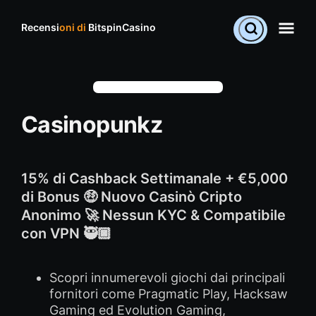
Recensi
oni di
BitspinCasino
Casinopunkz
15% di Cashback Settimanale + €5,000
di Bonus 🤑 Nuovo Casinò Cripto
Anonimo 🚀 Nessun KYC & Compatibile
con VPN 🥷🏿
Scopri innumerevoli giochi dai principali
fornitori come Pragmatic Play, Hacksaw
Gaming ed Evolution Gaming,