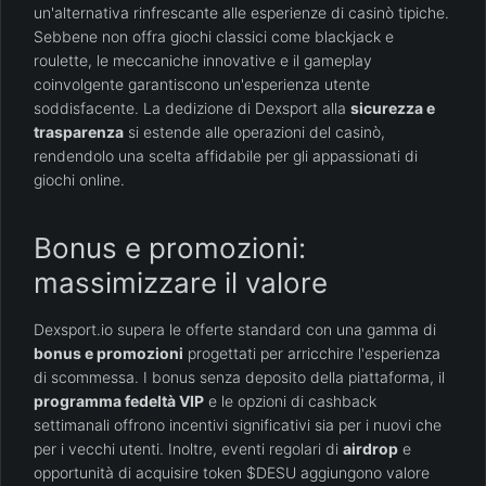
un'alternativa rinfrescante alle esperienze di casinò tipiche.
Sebbene non offra giochi classici come blackjack e
roulette, le meccaniche innovative e il gameplay
coinvolgente garantiscono un'esperienza utente
soddisfacente. La dedizione di Dexsport alla
sicurezza e
trasparenza
si estende alle operazioni del casinò,
rendendolo una scelta affidabile per gli appassionati di
giochi online.
Bonus e promozioni:
massimizzare il valore
Dexsport.io supera le offerte standard con una gamma di
bonus e promozioni
progettati per arricchire l'esperienza
di scommessa. I bonus senza deposito della piattaforma, il
programma fedeltà VIP
e le opzioni di cashback
settimanali offrono incentivi significativi sia per i nuovi che
per i vecchi utenti. Inoltre, eventi regolari di
airdrop
e
opportunità di acquisire token $DESU aggiungono valore