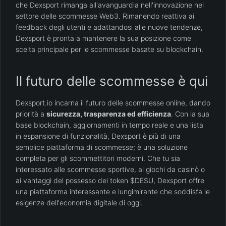
che Dexsport rimanga all'avanguardia nell'innovazione nel
settore delle scommesse Web3. Rimanendo reattiva ai
feedback degli utenti e adattandosi alle nuove tendenze,
Dexsport è pronta a mantenere la sua posizione come
scelta principale per le scommesse basate su blockchain.
Il futuro delle scommesse è qui
Dexsport.io incarna il futuro delle scommesse online, dando
priorità a
sicurezza, trasparenza ed efficienza
. Con la sua
base blockchain, aggiornamenti in tempo reale e una lista
in espansione di funzionalità, Dexsport è più di una
semplice piattaforma di scommesse; è una soluzione
completa per gli scommettitori moderni. Che tu sia
interessato alle scommesse sportive, ai giochi da casinò o
ai vantaggi del possesso dei token $DESU, Dexsport offre
una piattaforma interessante e lungimirante che soddisfa le
esigenze dell'economia digitale di oggi.