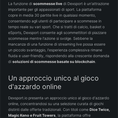
La funzione di
scommesse live
di Dexsport è un'attrazione
importante per gli appassionati di sport. La piattaforma
copre in media 30 partite live in qualsiasi momento,
consentendo agli utenti di partecipare a scommesse in
tempo reale su vari sport. Che si tratti di calcio, basket o
eSports, Dexsport consente agli scommettitori di piazzare
scommesse mentre l'azione si svolge. Sebbene la
mancanza di una funzione di streaming live possa essere
un piccolo svantaggio, l'esperienza complessiva rimane
fluida e user-friendly, rispondendo alla crescente domanda
di
soluzioni di scommesse basate su blockchain
.
Un approccio unico al gioco
d'azzardo online
Dexsport.io presenta un approccio unico al gioco d'azzardo
online, concentrandosi su una selezione curata di giochi
distinti dalle offerte tradizionali. Con titoli come
Dice Twice,
Magic Keno e Fruit Towers
, la piattaforma offre