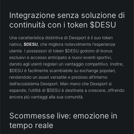
Integrazione senza soluzione di
continuità con i token $DESU
Una caratteristica distintiva di Dexsport è il suo token
nativo,
$DESU
, che migliora notevolmente l'esperienza
utente. I possessori di token $DESU godono di bonus
esclusivi e accesso anticipato a nuovi eventi sportivi,
dando agli utenti regolari un vantaggio competitivo. Inoltre,
$DESU è facilmente scambiabile su exchange popolari,
rendendolo un asset versatile e prezioso all'interno
dell'ecosistema Dexsport. Man mano che Dexsport si
espande, l'utilità di $DESU è destinata a crescere, offrendo
ancora più vantaggi alla sua comunità.
Scommesse live: emozione in
tempo reale