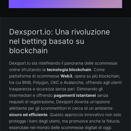
Dexsport.io: Una rivoluzione
nel betting basato su
blockchain
Dexsport.io sta ridefinendo il panorama delle scommesse
online sfruttando la
tecnologia blockchain
. Come
piattaforma di scommesse
Web3
, opera su più blockchain,
tra cui BNB, Polygon, OKC e Avalanche, offrendo agli utenti
trasparenza e sicurezza senza pari. Eliminando gli
intermediari e offrendo
pagamenti istantanei
senza
requisiti di registrazione, Dexsport diventa un'opzione
allettante per gli scommettitori in cerca di un ambiente
sicuro ed efficiente
. Questo approccio innovativo non solo
protegge i beni degli utenti, ma promuove anche la fiducia,
essenziale nel mondo delle scommesse digitali di oggi.