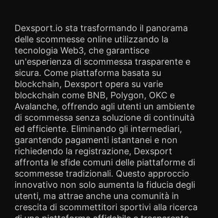
Dexsport.io sta trasformando il panorama
delle scommesse online utilizzando la
tecnologia Web3, che garantisce
un'esperienza di scommessa trasparente e
sicura. Come piattaforma basata su
blockchain, Dexsport opera su varie
blockchain come BNB, Polygon, OKC e
Avalanche, offrendo agli utenti un ambiente
di scommessa senza soluzione di continuità
ed efficiente. Eliminando gli intermediari,
garantendo pagamenti istantanei e non
richiedendo la registrazione, Dexsport
affronta le sfide comuni delle piattaforme di
scommesse tradizionali. Questo approccio
innovativo non solo aumenta la fiducia degli
utenti, ma attrae anche una comunità in
crescita di scommettitori sportivi alla ricerca