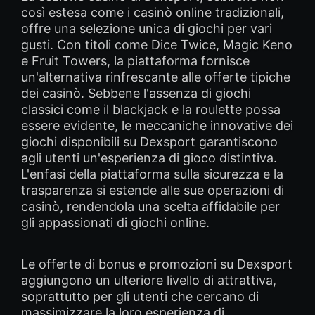
così estesa come i casinò online tradizionali,
offre una selezione unica di giochi per vari
gusti. Con titoli come Dice Twice, Magic Keno
e Fruit Towers, la piattaforma fornisce
un'alternativa rinfrescante alle offerte tipiche
dei casinò. Sebbene l'assenza di giochi
classici come il blackjack e la roulette possa
essere evidente, le meccaniche innovative dei
giochi disponibili su Dexsport garantiscono
agli utenti un'esperienza di gioco distintiva.
L'enfasi della piattaforma sulla sicurezza e la
trasparenza si estende alle sue operazioni di
casinò, rendendola una scelta affidabile per
gli appassionati di giochi online.
Le offerte di bonus e promozioni su Dexsport
aggiungono un ulteriore livello di attrattiva,
soprattutto per gli utenti che cercano di
massimizzare la loro esperienza di