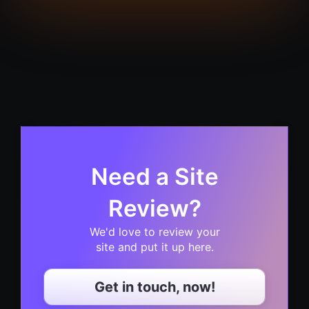
Need a Site
Review?
We'd love to review your
site and put it up here.
Get in touch, now!