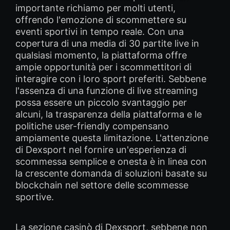
importante richiamo per molti utenti,
offrendo l'emozione di scommettere su
eventi sportivi in tempo reale. Con una
copertura di una media di 30 partite live in
qualsiasi momento, la piattaforma offre
ampie opportunità per i scommettitori di
interagire con i loro sport preferiti. Sebbene
l'assenza di una funzione di live streaming
possa essere un piccolo svantaggio per
alcuni, la trasparenza della piattaforma e le
politiche user-friendly compensano
ampiamente questa limitazione. L'attenzione
di Dexsport nel fornire un'esperienza di
scommessa semplice e onesta è in linea con
la crescente domanda di soluzioni basate su
blockchain nel settore delle scommesse
sportive.
La sezione casinò di Dexsport, sebbene non