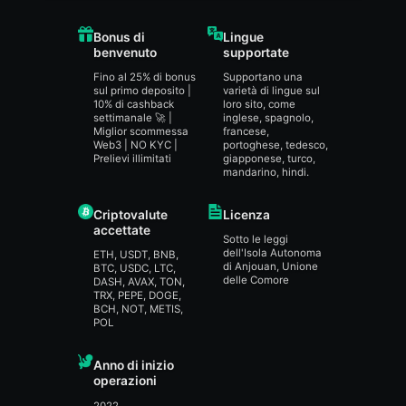
Bonus di
Lingue
benvenuto
supportate
Fino al 25% di bonus
Supportano una
sul primo deposito |
varietà di lingue sul
10% di cashback
loro sito, come
settimanale 🚀 |
inglese, spagnolo,
Miglior scommessa
francese,
Web3 | NO KYC |
portoghese, tedesco,
Prelievi illimitati
giapponese, turco,
mandarino, hindi.
Criptovalute
Licenza
accettate
Sotto le leggi
dell'Isola Autonoma
ETH, USDT, BNB,
di Anjouan, Unione
BTC, USDC, LTC,
delle Comore
DASH, AVAX, TON,
TRX, PEPE, DOGE,
BCH, NOT, METIS,
POL
Anno di inizio
operazioni
2022