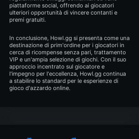
piattaforme social, offrendo ai giocatori
ulteriori opportunità di vincere contanti e
premi gratuiti.
In conclusione, Howl.gg si presenta come una
destinazione di prim'ordine per i giocatori in
cerca di ricompense senza pari, trattamento
VIP e un'ampia selezione di giochi. Con il suo
approccio incentrato sul giocatore e
l'impegno per l'eccellenza, Howl.gg continua
a stabilire lo standard per le esperienze di
gioco d'azzardo online.