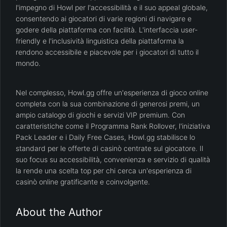
l'impegno di Howl per l'accessibilità e il suo appeal globale,
consentendo ai giocatori di varie regioni di navigare e
godere della piattaforma con facilità. L'interfaccia user-
friendly e l'inclusività linguistica della piattaforma la
rendono accessibile e piacevole per i giocatori di tutto il
mondo.
Nel complesso, Howl.gg offre un'esperienza di gioco online
completa con la sua combinazione di generosi premi, un
ampio catalogo di giochi e servizi VIP premium. Con
caratteristiche come il Programma Rank Rollover, l'iniziativa
Pack Leader e i Daily Free Cases, Howl.gg stabilisce lo
standard per le offerte di casinò centrate sul giocatore. Il
suo focus su accessibilità, convenienza e servizio di qualità
la rende una scelta top per chi cerca un'esperienza di
casinò online gratificante e coinvolgente.
About the Author