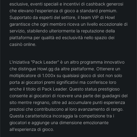
esclusive, eventi speciali e incentivi di cashback generosi
che elevano l'esperienza di gioco a standard premium.
Supportato da esperti del settore, il team VIP di Howl
garantisce che ogni membro riceva un livello eccezionale di
servizio, stabilendo ulteriormente la reputazione della
piattaforma per qualità ed esclusività nello spazio dei
casinò online.
L'iniziativa "Pack Leader" è un altro programma innovativo
che distingue Howl.gg da altre piattaforme. Ottenere un
moltiplicatore di 1.000x su qualsiasi gioco di slot non solo
porta ai giocatori premi significativi ma conferisce loro
anche il titolo di Pack Leader. Questo status prestigioso
consente ai giocatori di ricevere una parte dei guadagni del
sito mentre regnano, oltre ad accumulare punti esperienza
preziosi che contribuiscono al loro avanzamento di rango.
Questa caratteristica incoraggia la competizione tra i
giocatori e aggiunge una dimensione emozionante
all'esperienza di gioco.