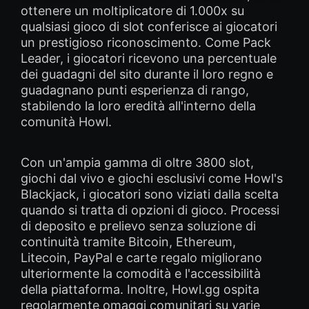
ottenere un moltiplicatore di 1.000x su
qualsiasi gioco di slot conferisce ai giocatori
un prestigioso riconoscimento. Come Pack
Leader, i giocatori ricevono una percentuale
dei guadagni del sito durante il loro regno e
guadagnano punti esperienza di rango,
stabilendo la loro eredità all'interno della
comunità Howl.
Con un'ampia gamma di oltre 3800 slot,
giochi dal vivo e giochi esclusivi come Howl's
Blackjack, i giocatori sono viziati dalla scelta
quando si tratta di opzioni di gioco. Processi
di deposito e prelievo senza soluzione di
continuità tramite Bitcoin, Ethereum,
Litecoin, PayPal e carte regalo migliorano
ulteriormente la comodità e l'accessibilità
della piattaforma. Inoltre, Howl.gg ospita
regolarmente omaggi comunitari su varie