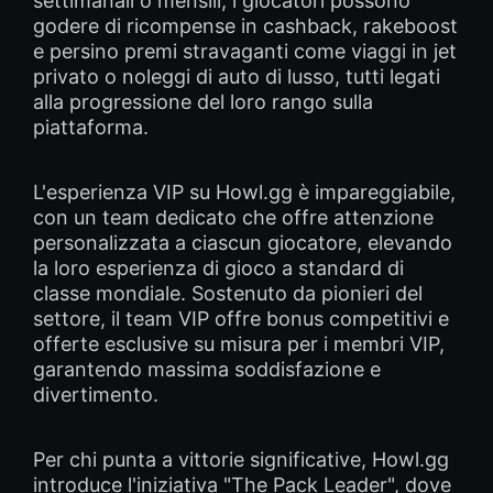
settimanali o mensili, i giocatori possono
godere di ricompense in cashback, rakeboost
e persino premi stravaganti come viaggi in jet
privato o noleggi di auto di lusso, tutti legati
alla progressione del loro rango sulla
piattaforma.
L'esperienza VIP su Howl.gg è impareggiabile,
con un team dedicato che offre attenzione
personalizzata a ciascun giocatore, elevando
la loro esperienza di gioco a standard di
classe mondiale. Sostenuto da pionieri del
settore, il team VIP offre bonus competitivi e
offerte esclusive su misura per i membri VIP,
garantendo massima soddisfazione e
divertimento.
Per chi punta a vittorie significative, Howl.gg
introduce l'iniziativa "The Pack Leader", dove