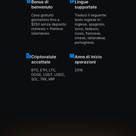
Bonus di
Lingue
benvenuto
supportate
Caso gratuito
Traduci il seguente
giornaliero fino a
testo inglese in:
$250 senza deposito
inglese, spagnolo,
richiesto + Prelievo
turco, tedesco,
istantaneo.
russo, francese,
cinese, tailandese,
portoghese.
Criptovalute
Anno di inizio
accettate
operazioni
BTC, ETH, LTC,
2016
DOGE, USDT, USDC,
SOL, TRX, XRP