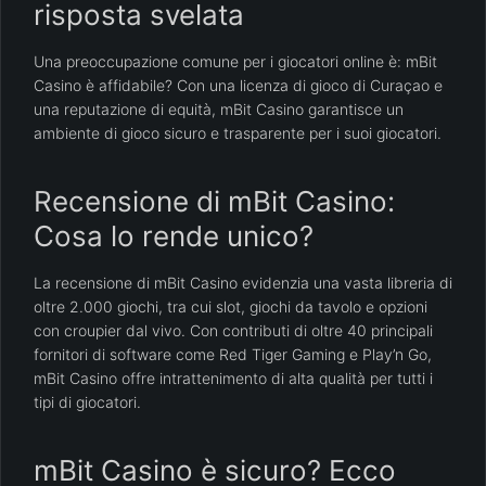
risposta svelata
Una preoccupazione comune per i giocatori online è: mBit
Casino è affidabile? Con una licenza di gioco di Curaçao e
una reputazione di equità, mBit Casino garantisce un
ambiente di gioco sicuro e trasparente per i suoi giocatori.
Recensione di mBit Casino:
Cosa lo rende unico?
La recensione di mBit Casino evidenzia una vasta libreria di
oltre 2.000 giochi, tra cui slot, giochi da tavolo e opzioni
con croupier dal vivo. Con contributi di oltre 40 principali
fornitori di software come Red Tiger Gaming e Play’n Go,
mBit Casino offre intrattenimento di alta qualità per tutti i
tipi di giocatori.
mBit Casino è sicuro? Ecco