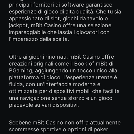
principali fornitori di software garantisce
esperienze di gioco di alta qualità. Che tu sia
appassionato di slot, giochi da tavolo o
jackpot, mBit Casino offre una selezione
impareggiabile che lascia i giocatori con
l'imbarazzo della scelta.
Oltre ai giochi rinomati, mBit Casino offre
creazioni originali come il Book of mBit di
BGaming, aggiungendo un tocco unico alla
piattaforma di gioco. L'esperienza utente è
fluida, con un'interfaccia moderna e
ottimizzata per dispositivi mobili che facilita
una navigazione senza sforzo e un gioco
piacevole su vari dispositivi.
Sebbene mBit Casino non offra attualmente
scommesse sportive o opzioni di poker