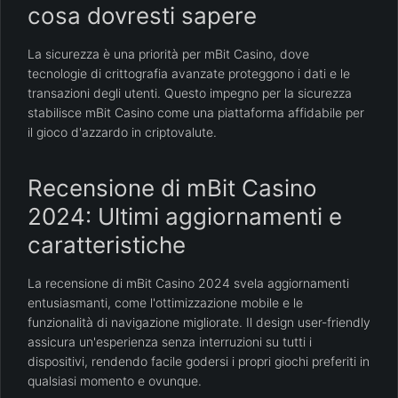
cosa dovresti sapere
La sicurezza è una priorità per mBit Casino, dove
tecnologie di crittografia avanzate proteggono i dati e le
transazioni degli utenti. Questo impegno per la sicurezza
stabilisce mBit Casino come una piattaforma affidabile per
il gioco d'azzardo in criptovalute.
Recensione di mBit Casino
2024: Ultimi aggiornamenti e
caratteristiche
La recensione di mBit Casino 2024 svela aggiornamenti
entusiasmanti, come l'ottimizzazione mobile e le
funzionalità di navigazione migliorate. Il design user-friendly
assicura un'esperienza senza interruzioni su tutti i
dispositivi, rendendo facile godersi i propri giochi preferiti in
qualsiasi momento e ovunque.