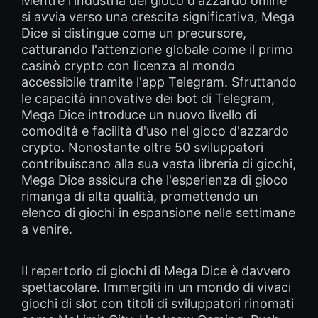
Mentre l'industria del gioco d'azzardo online
si avvia verso una crescita significativa, Mega
Dice si distingue come un precursore,
catturando l'attenzione globale come il primo
casinò crypto con licenza al mondo
accessibile tramite l'app Telegram. Sfruttando
le capacità innovative dei bot di Telegram,
Mega Dice introduce un nuovo livello di
comodità e facilità d'uso nel gioco d'azzardo
crypto. Nonostante oltre 50 sviluppatori
contribuiscano alla sua vasta libreria di giochi,
Mega Dice assicura che l'esperienza di gioco
rimanga di alta qualità, promettendo un
elenco di giochi in espansione nelle settimane
a venire.
Il repertorio di giochi di Mega Dice è davvero
spettacolare. Immergiti in un mondo di vivaci
giochi di slot con titoli di sviluppatori rinomati