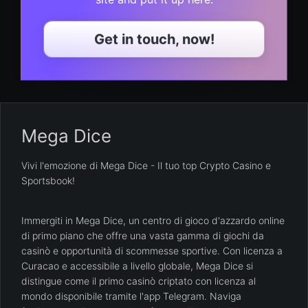
Get in touch, now!
Mega Dice
Vivi l'emozione di Mega Dice - Il tuo top Crypto Casino e
Sportsbook!
Immergiti in Mega Dice, un centro di gioco d'azzardo online
di primo piano che offre una vasta gamma di giochi da
casinò e opportunità di scommesse sportive. Con licenza a
Curacao e accessibile a livello globale, Mega Dice si
distingue come il primo casinò criptato con licenza al
mondo disponibile tramite l'app Telegram. Naviga