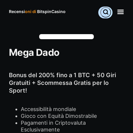
Recensi
oni di
BitspinCasino
Mega Dado
Bonus del 200% fino a 1 BTC + 50 Giri
Gratuiti + Scommessa Gratis per lo
Sport!
Accessibilità mondiale
Gioco con Equità Dimostrabile
Pagamenti in Criptovaluta
Esclusivamente