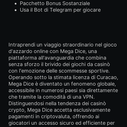
Pacchetto Bonus Sostanziale
Usa il Bot di Telegram per giocare
Intraprendi un viaggio straordinario nel gioco
d'azzardo online con Mega Dice, una
piattaforma all'avanguardia che combina
senza sforzo il brivido dei giochi da casinò
con l'emozione delle scommesse sportive.
Operando sotto la stimata licenza di Curacao,
Mega Dice è diventato un fenomeno globale,
accessibile in numerosi paesi sia direttamente
che tramite la comodità di una VPN.
Distinguendosi nella tendenza dei casinò
crypto, Mega Dice accetta esclusivamente
pagamenti in criptovaluta, offrendo ai
giocatori un accesso sicuro ed efficiente per