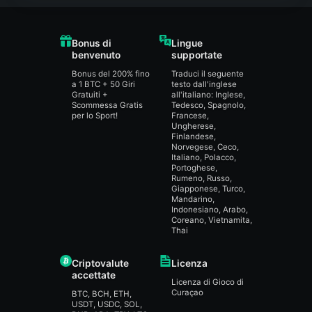
Bonus di
Lingue
benvenuto
supportate
Bonus del 200% fino
Traduci il seguente
a 1 BTC + 50 Giri
testo dall'inglese
Gratuiti +
all'italiano: Inglese,
Scommessa Gratis
Tedesco, Spagnolo,
per lo Sport!
Francese,
Ungherese,
Finlandese,
Norvegese, Ceco,
Italiano, Polacco,
Portoghese,
Rumeno, Russo,
Giapponese, Turco,
Mandarino,
Indonesiano, Arabo,
Coreano, Vietnamita,
Thai
Criptovalute
Licenza
accettate
Licenza di Gioco di
Curaçao
BTC, BCH, ETH,
USDT, USDC, SOL,