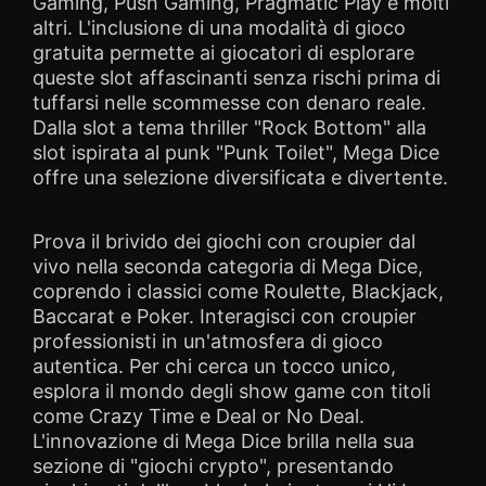
Gaming, Push Gaming, Pragmatic Play e molti
altri. L'inclusione di una modalità di gioco
gratuita permette ai giocatori di esplorare
queste slot affascinanti senza rischi prima di
tuffarsi nelle scommesse con denaro reale.
Dalla slot a tema thriller "Rock Bottom" alla
slot ispirata al punk "Punk Toilet", Mega Dice
offre una selezione diversificata e divertente.
Prova il brivido dei giochi con croupier dal
vivo nella seconda categoria di Mega Dice,
coprendo i classici come Roulette, Blackjack,
Baccarat e Poker. Interagisci con croupier
professionisti in un'atmosfera di gioco
autentica. Per chi cerca un tocco unico,
esplora il mondo degli show game con titoli
come Crazy Time e Deal or No Deal.
L'innovazione di Mega Dice brilla nella sua
sezione di "giochi crypto", presentando