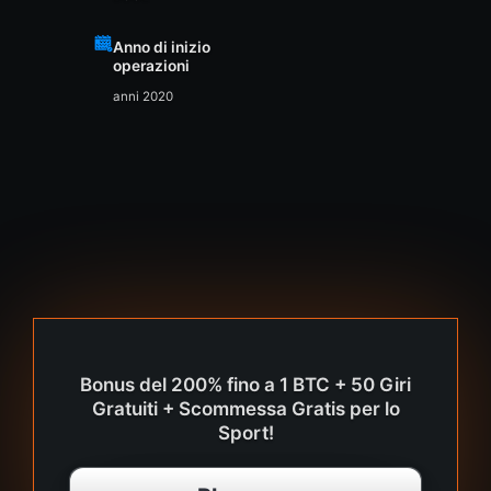
Anno di inizio
operazioni
anni 2020
Bonus del 200% fino a 1 BTC + 50 Giri
Gratuiti + Scommessa Gratis per lo
Sport!