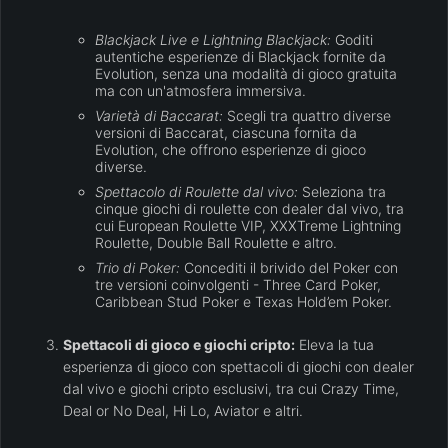
Blackjack Live e Lightning Blackjack:
Goditi
autentiche esperienze di Blackjack fornite da
Evolution, senza una modalità di gioco gratuita
ma con un'atmosfera immersiva.
Varietà di Baccarat:
Scegli tra quattro diverse
versioni di Baccarat, ciascuna fornita da
Evolution, che offrono esperienze di gioco
diverse.
Spettacolo di Roulette dal vivo:
Seleziona tra
cinque giochi di roulette con dealer dal vivo, tra
cui European Roulette VIP, XXXTreme Lightning
Roulette, Double Ball Roulette e altro.
Trio di Poker:
Concediti il brivido del Poker con
tre versioni coinvolgenti - Three Card Poker,
Caribbean Stud Poker e Texas Hold’em Poker.
Spettacoli di gioco e giochi cripto:
Eleva la tua
esperienza di gioco con spettacoli di giochi con dealer
dal vivo e giochi cripto esclusivi, tra cui Crazy Time,
Deal or No Deal, Hi Lo, Aviator e altri.