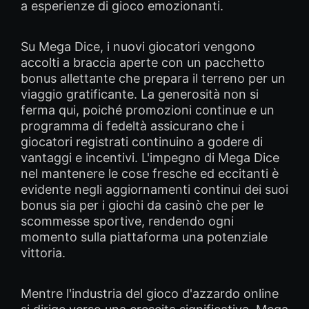
a esperienze di gioco emozionanti.
Su Mega Dice, i nuovi giocatori vengono
accolti a braccia aperte con un pacchetto
bonus allettante che prepara il terreno per un
viaggio gratificante. La generosità non si
ferma qui, poiché promozioni continue e un
programma di fedeltà assicurano che i
giocatori registrati continuino a godere di
vantaggi e incentivi. L'impegno di Mega Dice
nel mantenere le cose fresche ed eccitanti è
evidente negli aggiornamenti continui dei suoi
bonus sia per i giochi da casinò che per le
scommesse sportive, rendendo ogni
momento sulla piattaforma una potenziale
vittoria.
Mentre l'industria del gioco d'azzardo online