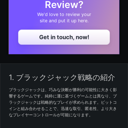
Review?
We'd love to review your
site and put it up here.
Get in touch, now!
1. ブラックジャック戦略の紹介
ブラックジャックは、巧みな決断が勝利の可能性に大きく影
響するゲームです。純粋に運に基づくゲームとは異なり、ブ
ラックジャックは戦略的なプレイが求められます。ビットコ
インと組み合わせることで、迅速な取引、匿名性、より大き
なプレイヤーコントロールが可能になります。