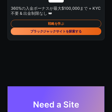
360%の入金ボーナスが最大$100,000まで + KYC
不要 & 出金制限なし 👑
戦略を学ぶ
ブラックジャックサイトを探索する
Need a Site