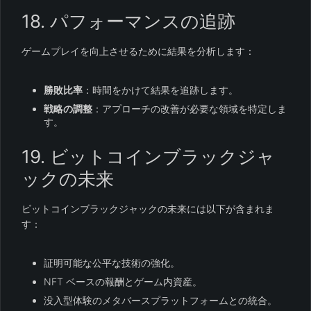
18. パフォーマンスの追跡
ゲームプレイを向上させるために結果を分析します：
勝敗比率
：時間をかけて結果を追跡します。
戦略の調整
：アプローチの改善が必要な領域を特定しま
す。
19. ビットコインブラックジャ
ックの未来
ビットコインブラックジャックの未来には以下が含まれま
す：
証明可能な公平な技術の強化。
NFT ベースの報酬とゲーム内資産。
没入型体験のメタバースプラットフォームとの統合。