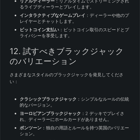
リアルディーラー
：リアルタイムでストリーミングされ
るライブディーラーとプレイします。
インタラクティブなゲームプレイ
：ディーラーや他のプ
レイヤーとチャットします。
ビットコイン支払い
：ビットコイン取引のスピードとプ
ライバシーを享受します。
12. 試すべきブラックジャック
のバリエーション
さまざまなスタイルのブラックジャックを発見してくださ
い：
クラシックブラックジャック
：シンプルなルールの伝統
的なバージョン。
ヨーロピアンブラックジャック
：2 デッキでプレイさ
れ、ディーラーにホールカードがありません。
ポンツーン
：独自の用語とルールを持つ英国のバリエー
ション。