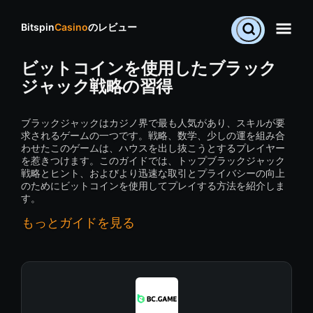
Bitspin
Casino
のレビュー
ビットコインを使用したブラック
ジャック戦略の習得
ブラックジャックはカジノ界で最も人気があり、スキルが要
求されるゲームの一つです。戦略、数学、少しの運を組み合
わせたこのゲームは、ハウスを出し抜こうとするプレイヤー
を惹きつけます。このガイドでは、トップブラックジャック
戦略とヒント、およびより迅速な取引とプライバシーの向上
のためにビットコインを使用してプレイする方法を紹介しま
す。
もっとガイドを見る