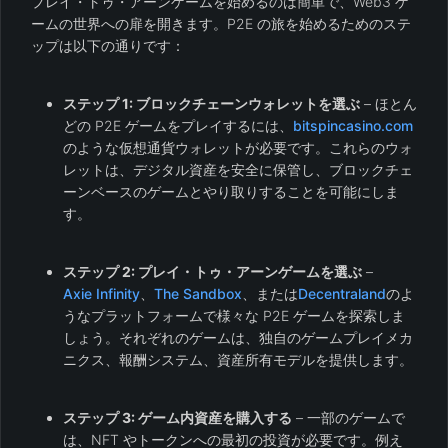
プレイ・トゥ・アーンゲームを始めるのは簡単で、Web3 ゲ
ームの世界への扉を開きます。P2E の旅を始めるためのステ
ップは以下の通りです：
ステップ 1: ブロックチェーンウォレットを選ぶ
– ほとん
どの P2E ゲームをプレイするには、
bitspincasino.com
のような仮想通貨ウォレットが必要です。これらのウォ
レットは、デジタル資産を安全に保管し、ブロックチェ
ーンベースのゲームとやり取りすることを可能にしま
す。
ステップ 2: プレイ・トゥ・アーンゲームを選ぶ
–
Axie Infinity
、
The Sandbox
、または
Decentraland
のよ
うなプラットフォームで様々な P2E ゲームを探索しま
しょう。それぞれのゲームは、独自のゲームプレイメカ
ニクス、報酬システム、資産所有モデルを提供します。
ステップ 3: ゲーム内資産を購入する
– 一部のゲームで
は、NFT やトークンへの最初の投資が必要です。例え