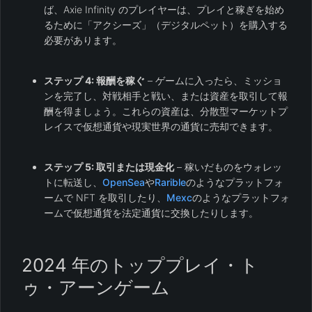
ば、Axie Infinity のプレイヤーは、プレイと稼ぎを始め
るために「アクシーズ」（デジタルペット）を購入する
必要があります。
ステップ 4: 報酬を稼ぐ
– ゲームに入ったら、ミッショ
ンを完了し、対戦相手と戦い、または資産を取引して報
酬を得ましょう。これらの資産は、分散型マーケットプ
レイスで仮想通貨や現実世界の通貨に売却できます。
ステップ 5: 取引または現金化
– 稼いだものをウォレッ
トに転送し、
OpenSea
や
Rarible
のようなプラットフォ
ームで NFT を取引したり、
Mexc
のようなプラットフォ
ームで仮想通貨を法定通貨に交換したりします。
2024 年のトッププレイ・ト
ゥ・アーンゲーム