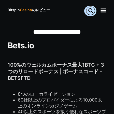
Bitspin
Casino
のレビュー
Bets.io
100%のウェルカムボーナス最大1BTC + 3
つのリロードボーナス | ボーナスコード -
BETSFTD
8つのローカライゼーション
60社以上のプロバイダーによる10,000以
上のオンラインカジノゲーム
40以上のスポーツを扱う便利なスポーツブ