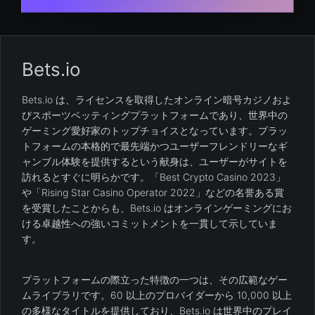
Bets.io
Bets.io は、ライセンスを取得したオンライン暗号カジノおよ
びスポーツベッティングプラットフォームであり、世界中の
ゲーミング愛好家のトップチョイスとなっています。プラッ
トフォームの本格的で最先端かつユーザーフレンドリーなギ
ャンブル体験を提供するという献身は、ユーザーがサイトを
訪れるとすぐに明らかです。「Best Crypto Casino 2023」
や「Rising Star Casino Operator 2022」などの名誉ある賞
を受賞したことからも、Bets.io はオンラインゲーミングにお
ける卓越性への強いコミットメントを一貫して示していま
す。
プラットフォームの際立った特徴の一つは、その広範なゲー
ムライブラリです。60 以上のプロバイダーから 10,000 以上
の多様なタイトルを提供しており、Bets.io は世界中のプレイ