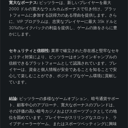
寛大なボーナス:
ビッツラーは、新しいプレイヤーを最大
2000 ドルの寛大なウェルカムボーナスで引き付け、プラッ
トフォームに参加する説得力のある理由を提供します。さら
に、VIP プログラムは、忠実なプレイヤーに最大 35k ドルと
30%のレイクバックの利益を提供し、ゲームの旅をさらに豊
かにします。
セキュリティと信頼性:
業界で確立された存在感と堅牢なセキ
ュリティ対策により、ビッツラーはオンラインギャンブルの
信頼できるプラットフォームとして認識されています。プレ
イヤーは、資金と個人情報が安全であることを知ることで安
心して楽しむことができ、ポジティブなゲーム環境に貢献し
ています。
結論:
ビッツラーの多様なゲームオプション、暗号通貨サポー
ト、顧客中心のアプローチ、寛大なボーナスのブレンドは、
その評価の高い暗号カジノおよびスポーツブックとしての地
位を固めています。プレイヤーがスリリングなスロット、ラ
イブディーラーゲーム、またはスポーツベッティングに興味