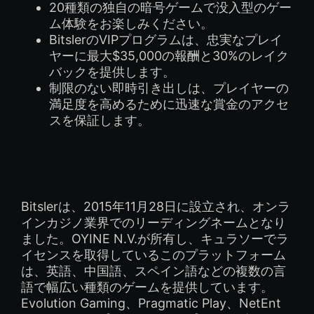
20種類の独自の暗号ゲームで没入型のゲー
ム体験をお楽しみください。
BitslerのVIPプログラムは、忠実なプレイ
ヤーに最大$35,000の報酬と30%のレイク
バックを提供します。
制限のない即時引き出しは、プレイヤーの
満足度を高めるために迅速な賞金のアクセ
スを保証します。
Bitslerは、2015年11月28日に設立され、オンラ
インカジノ業界でのリーディングネームとなり
ました。OYINE N.V.が所有し、キュラソーでラ
イセンスを取得しているこのプラットフォーム
は、英語、中国語、スペイン語などの複数の言
語で幅広い種類のゲームを提供しています。
Evolution Gaming、Pragmatic Play、NetEnt