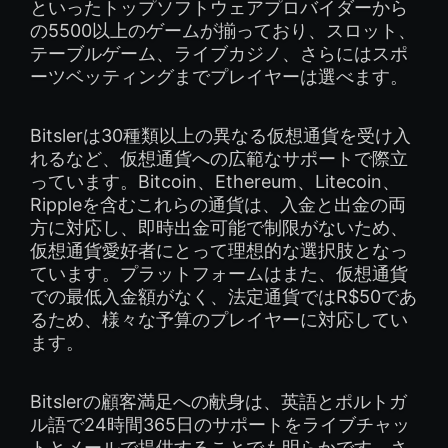
といったトップソフトウェアプロバイダーから
の5500以上のゲームが揃っており、スロット、
テーブルゲーム、ライブカジノ、さらにはスポ
ーツベッティングまでプレイヤーは選べます。
Bitslerは30種類以上の異なる仮想通貨を受け入
れるなど、仮想通貨への広範なサポートで際立
っています。Bitcoin、Ethereum、Litecoin、
Rippleを含むこれらの通貨は、入金と出金の両
方に対応し、即時出金可能で制限がないため、
仮想通貨愛好者にとって理想的な選択肢となっ
ています。プラットフォームはまた、仮想通貨
での最低入金額がなく、法定通貨ではR$50であ
るため、様々な予算のプレイヤーに対応してい
ます。
Bitslerの顧客満足への献身は、英語とポルトガ
ル語で24時間365日のサポートをライブチャッ
トとメールで提供することでも明らかです。さ