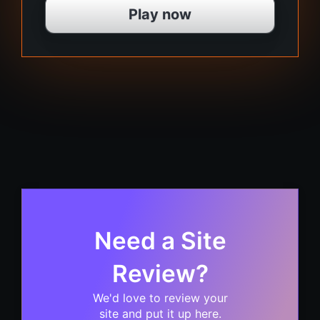
Play now
Need a Site
Review?
We'd love to review your
site and put it up here.