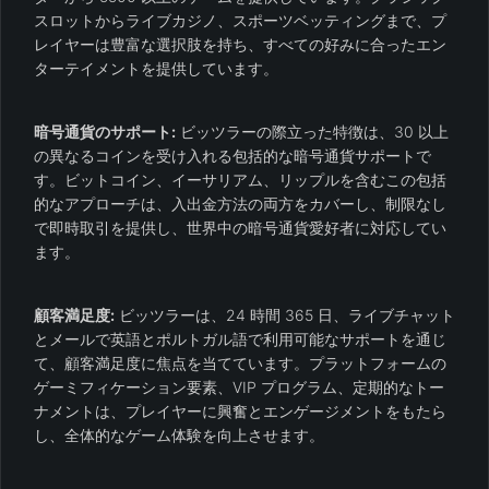
スロットからライブカジノ、スポーツベッティングまで、プ
レイヤーは豊富な選択肢を持ち、すべての好みに合ったエン
ターテイメントを提供しています。
暗号通貨のサポート:
ビッツラーの際立った特徴は、30 以上
の異なるコインを受け入れる包括的な暗号通貨サポートで
す。ビットコイン、イーサリアム、リップルを含むこの包括
的なアプローチは、入出金方法の両方をカバーし、制限なし
で即時取引を提供し、世界中の暗号通貨愛好者に対応してい
ます。
顧客満足度:
ビッツラーは、24 時間 365 日、ライブチャット
とメールで英語とポルトガル語で利用可能なサポートを通じ
て、顧客満足度に焦点を当てています。プラットフォームの
ゲーミフィケーション要素、VIP プログラム、定期的なトー
ナメントは、プレイヤーに興奮とエンゲージメントをもたら
し、全体的なゲーム体験を向上させます。