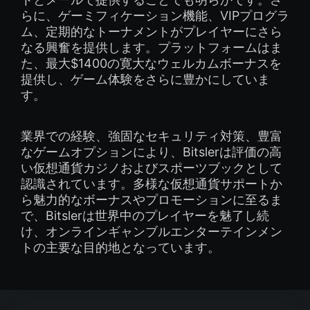
らに、ゲーミフィケーション機能、VIPプログラ
ム、定期的なトーナメントがプレイヤーにさら
なる興奮を提供します。プラットフォームはま
た、最大$1400の寛大なウェルカムボーナスを
提供し、ゲーム体験をさらに豊かにしていま
す。
業界での経験、強固なセキュリティ対策、豊富
なゲームオプションにより、Bitslerは評価の高
い仮想通貨カジノおよびスポーツブックとして
認識されています。多様な仮想通貨サポートか
ら魅力的なボーナスやプロモーションに至るま
で、Bitslerは世界中のプレイヤーを魅了し続
け、オンラインギャンブルエンターテインメン
トの主要な目的地となっています。