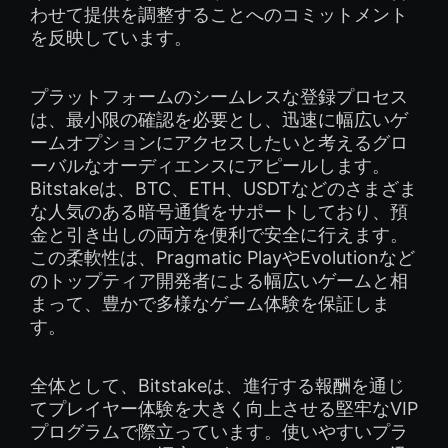
わせて提供を調整することへのコミットメント
を反映しています。
プラットフォームのシームレスな登録プロセス
は、最小限の確認を必要とし、迅速に幅広いゲ
ームオプションにアクセスしたいと考えるグロ
ーバルなオーディエンスにアピールします。
Bitstakeは、BTC、ETH、USDTなどのさまざま
な人気のある暗号通貨をサポートしており、預
金と引き出しの両方を便利で安全に行えます。
この柔軟性は、Pragmatic PlayやEvolutionなど
のトップティア開発者による幅広いゲームと相
まって、豊かで多様なゲーム体験を保証しま
す。
全体として、Bitstakeは、進行する報酬を通じ
てプレイヤー体験を大きく向上させる堅牢なVIP
プログラムで際立っています。使いやすいプラ