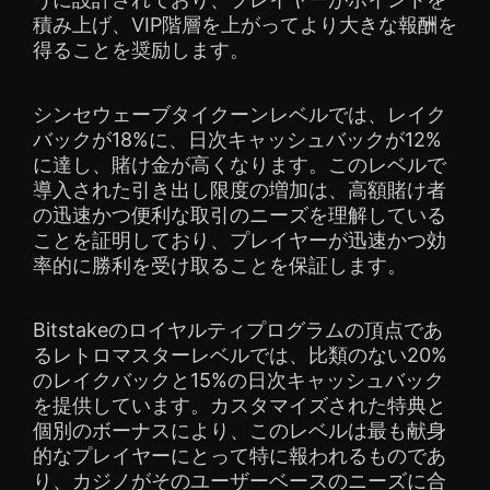
積み上げ、VIP階層を上がってより大きな報酬を
得ることを奨励します。
シンセウェーブタイクーンレベルでは、レイク
バックが18%に、日次キャッシュバックが12%
に達し、賭け金が高くなります。このレベルで
導入された引き出し限度の増加は、高額賭け者
の迅速かつ便利な取引のニーズを理解している
ことを証明しており、プレイヤーが迅速かつ効
率的に勝利を受け取ることを保証します。
Bitstakeのロイヤルティプログラムの頂点であ
るレトロマスターレベルでは、比類のない20%
のレイクバックと15%の日次キャッシュバック
を提供しています。カスタマイズされた特典と
個別のボーナスにより、このレベルは最も献身
的なプレイヤーにとって特に報われるものであ
り、カジノがそのユーザーベースのニーズに合