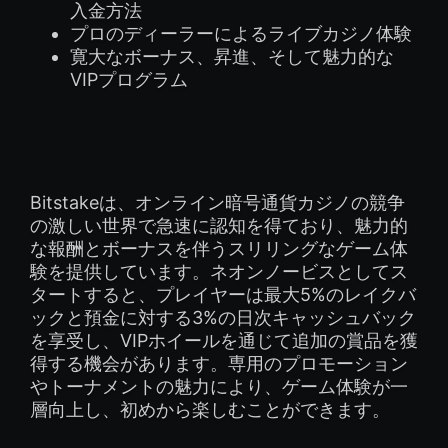
入金方法
プロのディーラーによるライブカジノ体験
寛大なボーナス、昇進、そして魅力的な
VIPプログラム
Bitstakeは、オンライン暗号通貨カジノの競争
の激しい世界で急速に認知を得ており、魅力的
な報酬とボーナスを伴うスリリングなゲーム体
験を提供しています。ネオンノービスとしてス
タートすると、プレイヤーは最大5%のレイクバ
ックと預金に対する3%の日次キャッシュバック
を享受し、VIPホイールを通じて追加の賞品を獲
得する機会があります。専用のプロモーション
やトーナメントの魅力により、ゲーム体験が一
層向上し、初めから楽しむことができます。