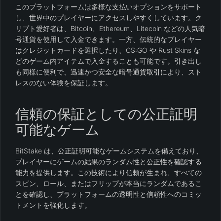
このプラットフォームは多様な支払いオプションをサポート
し、世界中のプレイヤーにアクセスしやすくしています。ク
リプト愛好者は、Bitcoin、Ethereum、Litecoin などの人気暗
号通貨を使用して入金できます。一方、伝統的なプレイヤー
はクレジットカードを選択したり、CS:GO や Rust Skins な
どのゲーム内アイテムで入金することも可能です。引き出し
も同様に便利で、迅速かつ安全な暗号通貨取引により、スト
レスのない体験を保証します。
信頼の保証としての公正証明
可能なゲーム
BitStake は、公正証明可能なゲームシステムを備えており、
プレイヤーにゲームの結果のランダム性と公正性を確認する
能力を提供します。この技術により信頼が生まれ、すべての
スピン、ロール、またはフリップが本当にランダムであるこ
とを確認し、プラットフォームの透明性と信頼性へのコミッ
トメントを強化します。