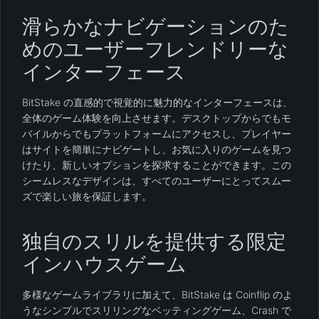
滑らかなナビゲーションのた
めのユーザーフレンドリーな
インターフェース
BitStake の直感的で視覚的に魅力的なインターフェースは、
全体のゲーム体験を向上させます。デスクトップからでもモ
バイルからでもプラットフォームにアクセスし、プレイヤー
はサイトを簡単にナビゲートし、お気に入りのゲームを見つ
けたり、新しいオプションを探求することができます。この
シームレスなデザインは、すべてのユーザーにとってスムー
ズで楽しい旅を保証します。
独自のスリルを提供する限定
インハウスゲーム
多様なゲームライブラリに加えて、BitStake は Coinflip のよ
うなシンプルでスリリングなベッティングゲーム、Crash で