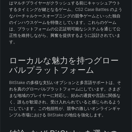
はマルチプライヤーがクラッシュする前にキャッシュアウト
するタイミングが鍵となるゲーム、CS2 Case Battles のよう
なバーチャルケースオープニングの競争ゲームといった独自
のインハウスゲームを特徴としています。これらのゲーム
は、プラットフォームの公正証明可能なシステムを通じて公
正性を維持しながら、興奮を提供するように設計されていま
す。
ローカルな魅力を持つグロー
バルプラットフォーム
BitStake の多様な支払いオプションと多言語サポートは、そ
れを真のグローバルプラットフォームにしています。さまざ
まな地域のプレイヤーに対応し、好みの通貨や言語に関係な
く、誰もが歓迎され、受け入れられていると感じられるよう
にしています。この包括性が、競争の激しいオンラインギャ
ンブル市場における BitStake の地位を強化します。