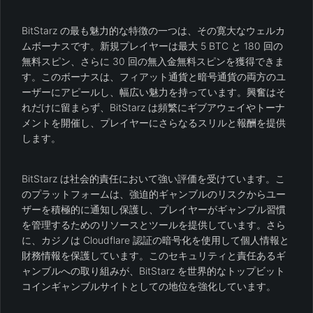
BitStarz の最も魅力的な特徴の一つは、その寛大なウェルカ
ムボーナスです。新規プレイヤーは最大 5 BTC と 180 回の
無料スピン、さらに 30 回の無入金無料スピンを獲得できま
す。このボーナスは、フィアット通貨と暗号通貨の両方のユ
ーザーにアピールし、幅広い魅力を持っています。興奮はそ
れだけに留まらず、BitStarz は頻繁にギブアウェイやトーナ
メントを開催し、プレイヤーにさらなるスリルと報酬を提供
します。
BitStarz は社会的責任において強い評価を受けています。こ
のプラットフォームは、強迫的ギャンブルのリスクからユー
ザーを積極的に通知し保護し、プレイヤーがギャンブル習慣
を管理するためのリソースとツールを提供しています。さら
に、カジノは Cloudflare 認証の暗号化を使用して個人情報と
財務情報を保護しています。このセキュリティと責任あるギ
ャンブルへの取り組みが、BitStarz を世界的なトップビット
コインギャンブルサイトとしての地位を強化しています。