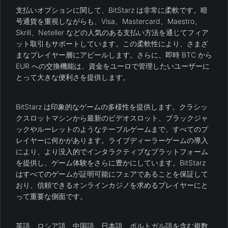
支払いオプションに関して、BitStarz は非常に柔軟です。暗
号通貨を重視しながらも、Visa、Mastercard、Maestro、
Skrill、Neteller などの人気のある支払い方法を通じてフィア
ット取引もサポートしています。この柔軟性により、さまざ
まなプレイヤー層にアピールします。さらに、即時 BTC から
EUR への交換機能は、資金をユーロで管理したいユーザーに
とって大きな便利さを提供します。
BitStarz は印象的なゲームの多様性を提供します。クラシッ
クスロットマシンから最新のビデオスロット、ブラックジャ
ックやルーレットのようなテーブルゲームまで、すべてのプ
レイヤーに何かがあります。ライブディーラーゲームの導入
により、より没入的でインタラクティブなプラットフォーム
を提供し、ゲーム体験をさらに豊かにしています。BitStarz
はすべてのゲームが証明可能にフェアであることを保証して
おり、信頼できるオンラインカジノを求めるプレイヤーにと
って重要な側面です。
英語、ロシア語、中国語、日本語、ポルトガル語を含む複数