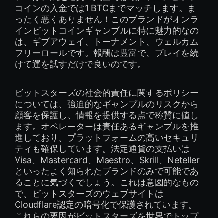
コインの入金では1 BTCまでマッチします。ま
ったく悪くありません！このブランドがオンラ
インビットコインギャンブルに特に魅力的なの
は、ギブアウェイ、トーナメント、ウェルカム
フリーロールです。報酬は豊富で、プレイを続
けて運を試すだけで良いのです。
ビットスターズの社会的責任に関するポリシー
については、強迫的なギャンブルのリスクから
顧客を保護し、情報を提供する点で称賛に値し
ます。オペレーターは責任あるギャンブルを推
進しており、プラットフォームの高いセキュリ
ティも確保しています。法定通貨の支払いは
Visa、Mastercard、Maestro、Skrill、Neteller
といったよく知られたブランドのみで可能であ
ることに気づくでしょう。これは意図的なもの
で、ビットスターズのウェブサイトは
Cloudflare認定の暗号化で保護されています。
これらの要因がビットスターズを世界でトップ