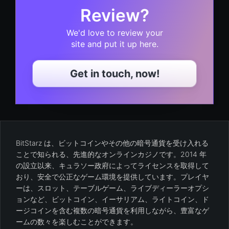
Review?
We'd love to review your
site and put it up here.
Get in touch, now!
BitStarz は、ビットコインやその他の暗号通貨を受け入れる
ことで知られる、先進的なオンラインカジノです。2014 年
の設立以来、キュラソー政府によってライセンスを取得して
おり、安全で公正なゲーム環境を提供しています。プレイヤ
ーは、スロット、テーブルゲーム、ライブディーラーオプシ
ョンなど、ビットコイン、イーサリアム、ライトコイン、ド
ージコインを含む複数の暗号通貨を利用しながら、豊富なゲ
ームの数々を楽しむことができます。