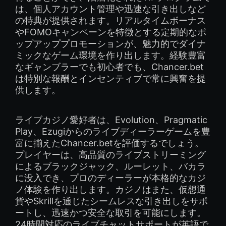
は、個人アカウント管理や迅速な引き出しなど
の特典が提供されます。リアルタイムボーナス
やFOMOキャンペーンを特徴とする定期的なポ
ップアッププロモーションが、魅力的でダイナ
ミックなゲーム環境を作り出します。経験豊富
なギャンブラーでも初心者でも、Chancer.bet
は特別な報酬とインセンティブで常に興奮を提
供します。
ライブカジノ愛好者は、Evolution、Pragmatic
Play、Ezugiからのライブディーラーゲームを豊
富に揃えたChancer.betを評価するでしょう。
プレイヤーは、高品質のライブストリーミング
によるブラックジャック、ルーレット、バカラ
に没入でき、プロのディーラーが本格的なカジ
ノ体験を作り出します。カジノはまた、仮想通
貨やSkrillを通じたシームレスな引き出しをサポ
ートし、迅速かつ安全な取引を可能にします。
24時間対応のライブチャットサポートが英語で