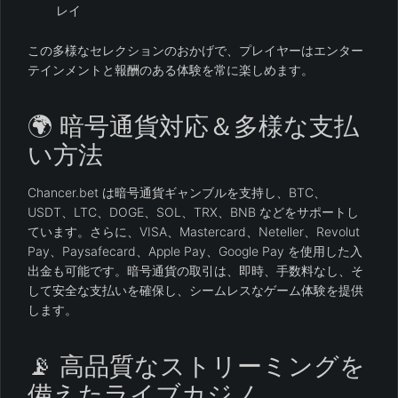
レイ
この多様なセレクションのおかげで、プレイヤーはエンター
テインメントと報酬のある体験を常に楽しめます。
🌍 暗号通貨対応＆多様な支払
い方法
Chancer.bet は暗号通貨ギャンブルを支持し、BTC、
USDT、LTC、DOGE、SOL、TRX、BNB などをサポートし
ています。さらに、VISA、Mastercard、Neteller、Revolut
Pay、Paysafecard、Apple Pay、Google Pay を使用した入
出金も可能です。暗号通貨の取引は、即時、手数料なし、そ
して安全な支払いを確保し、シームレスなゲーム体験を提供
します。
📡 高品質なストリーミングを
備えたライブカジノ