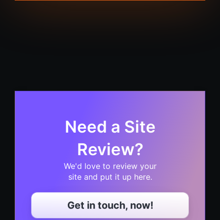
Need a Site
Review?
We'd love to review your
site and put it up here.
Get in touch, now!