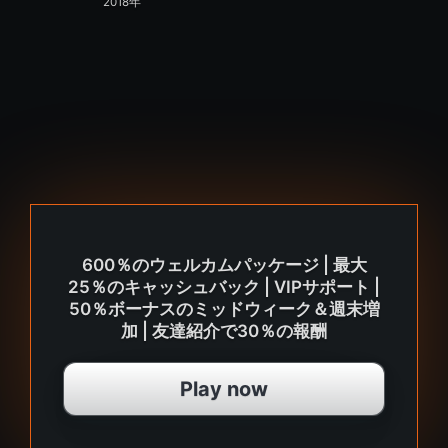
2018年
600％のウェルカムパッケージ | 最大
25％のキャッシュバック | VIPサポート |
50％ボーナスのミッドウィーク＆週末増
加 | 友達紹介で30％の報酬
Play now