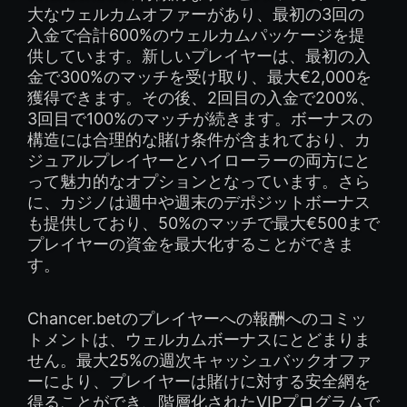
大なウェルカムオファーがあり、最初の3回の
入金で合計600%のウェルカムパッケージを提
供しています。新しいプレイヤーは、最初の入
金で300%のマッチを受け取り、最大€2,000を
獲得できます。その後、2回目の入金で200%、
3回目で100%のマッチが続きます。ボーナスの
構造には合理的な賭け条件が含まれており、カ
ジュアルプレイヤーとハイローラーの両方にと
って魅力的なオプションとなっています。さら
に、カジノは週中や週末のデポジットボーナス
も提供しており、50%のマッチで最大€500まで
プレイヤーの資金を最大化することができま
す。
Chancer.betのプレイヤーへの報酬へのコミッ
トメントは、ウェルカムボーナスにとどまりま
せん。最大25%の週次キャッシュバックオファ
ーにより、プレイヤーは賭けに対する安全網を
得ることができ、階層化されたVIPプログラムで