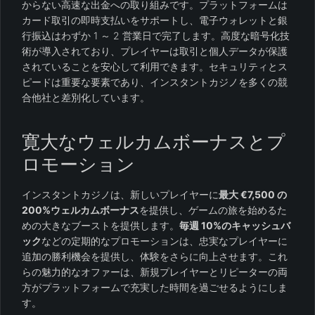
からない高速な出金への取り組みです。プラットフォームは
カード取引の即時支払いをサポートし、電子ウォレットと銀
行振込はわずか 1 ～ 2 営業日で完了します。高度な暗号化技
術が導入されており、プレイヤーは取引と個人データが保護
されていることを安心して利用できます。セキュリティとス
ピードは重要な要素であり、インスタントカジノを多くの競
合他社と差別化しています。
寛大なウェルカムボーナスとプ
ロモーション
インスタントカジノは、新しいプレイヤーに
最大 €7,500 の
200%ウェルカムボーナス
を提供し、ゲームの旅を始めるた
めの大きなブーストを提供します。
毎週 10%のキャッシュバ
ック
などの定期的なプロモーションは、忠実なプレイヤーに
追加の勝利機会を提供し、体験をさらに向上させます。これ
らの魅力的なオファーは、新規プレイヤーとリピーターの両
方がプラットフォームで充実した時間を過ごせるようにしま
す。