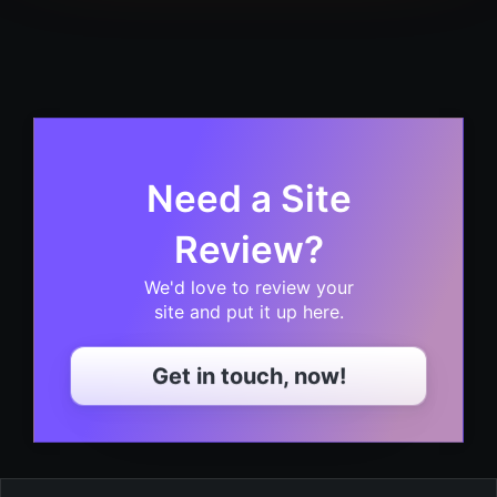
Need a Site
Review?
We'd love to review your
site and put it up here.
Get in touch, now!