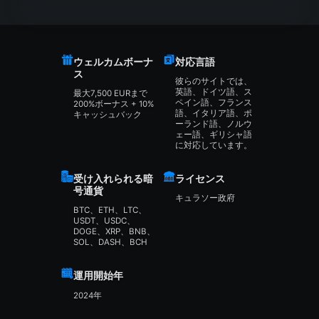
ウェルカムボーナ
対応言語
ス
彼らのサイトでは、
英語、ドイツ語、ス
最大7,500 EURまで
ペイン語、フランス
200%ボーナス + 10%
語、イタリア語、ポ
キャッシュバック
ーランド語、ノルウ
ェー語、ギリシャ語
に対応しています。
受け入れられる暗
ライセンス
号通貨
キュラソー政府
BTC、ETH、LTC、
USDT、USDC、
DOGE、XRP、BNB、
SOL、DASH、BCH
運用開始年
2024年