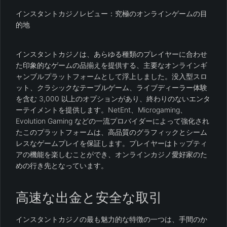
インスタントカジノレビュー：究極のオンラインゲームの目
的地
インスタントカジノは、あらゆる種類のプレイヤーに合わせ
た印象的なゲームの品揃えを提供する、主要なオンラインギ
ャンブルプラットフォームとして浮上しました。没入型スロ
ット、クラシックなテーブルゲーム、ライブディーラー体験
を含む 3,000 以上のオプションがあり、終わりのないエンタ
ーテイメントを提供します。NetEnt、Microgaming、
Evolution Gaming などの一流プロバイダーによって強化され
たこのプラットフォームは、高品質のグラフィックとシーム
レスなゲームプレイを保証します。プレイヤーはトップティ
アの機能を楽しむことができ、オンラインカジノ愛好家のた
めの行き先となっています。
高速な出金と安全な取引
インスタントカジノの最も魅力的な特徴の一つは、手間のか