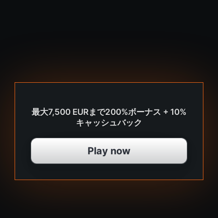
最大7,500 EURまで200%ボーナス + 10%
キャッシュバック
Play now