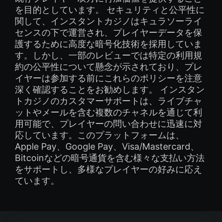
を目的としています。 セキュリティと公平性に
関して、インスタントカジノはキュラソーライ
センスの下で運営され、プレイヤーデータを保
護するために高度な暗号化技術を採用していま
す。しかし、一部のレビューでは特定の利用規
約の公平性について懸念が示されており、プレ
イヤーは参加する前にこれらのポリシーを注意
深く確認することをお勧めします。 インスタン
トカジノのカスタマーサポートは、ライブチャ
ットやメールを含む複数のチャネルを通じて利
用可能で、プレイヤーの問い合わせに迅速に対
応しています。このプラットフォームは、
Apple Pay、Google Pay、Visa/Mastercard、
Bitcoinなどの暗号通貨を含む様々な支払い方法
をサポートし、多様なプレイヤーの好みに応え
ています。