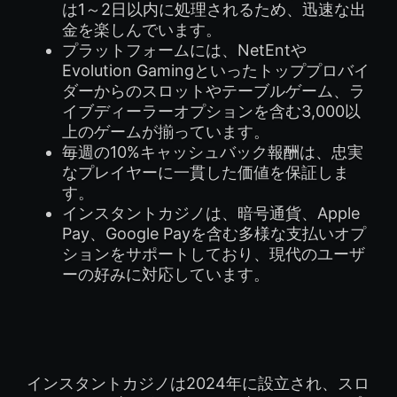
は1～2日以内に処理されるため、迅速な出
金を楽しんでいます。
プラットフォームには、NetEntや
Evolution Gamingといったトッププロバイ
ダーからのスロットやテーブルゲーム、ラ
イブディーラーオプションを含む3,000以
上のゲームが揃っています。
毎週の10%キャッシュバック報酬は、忠実
なプレイヤーに一貫した価値を保証しま
す。
インスタントカジノは、暗号通貨、Apple
Pay、Google Payを含む多様な支払いオプ
ションをサポートしており、現代のユーザ
ーの好みに対応しています。
インスタントカジノは2024年に設立され、スロ