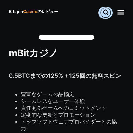
Bitspin
Casino
のレビュー
mBitカジノ
0.5BTCまでの125%＋125回の無料スピン
豊富なゲームの品揃え
シームレスなユーザー体験
責任あるゲームへのコミットメント
定期的な更新とプロモーション
トップソフトウェアプロバイダーとの協
力。