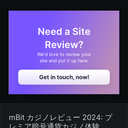
Need a Site
Review?
We'd love to review your
site and put it up here.
Get in touch, now!
mBit カジノレビュー 2024: プ
レミア暗号通貨カジノ体験