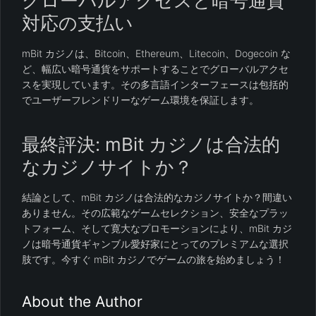
グローバルアクセスと暗号通貨
対応の支払い
mBit カジノは、Bitcoin、Ethereum、Litecoin、Dogecoin な
ど、幅広い暗号通貨をサポートすることでグローバルアクセ
スを実現しています。その多言語インターフェースは包括的
でユーザーフレンドリーなゲーム環境を保証します。
最終評決: mBit カジノは合法的
なカジノサイトか？
結論として、mBit カジノは合法的なカジノサイトか？間違い
ありません。その広範なゲームセレクション、安全なプラッ
トフォーム、そして寛大なプロモーションにより、mBit カジ
ノは暗号通貨ギャンブル愛好家にとってのプレミアムな選択
肢です。今すぐ mBit カジノでゲームの旅を始めましょう！
About the Author