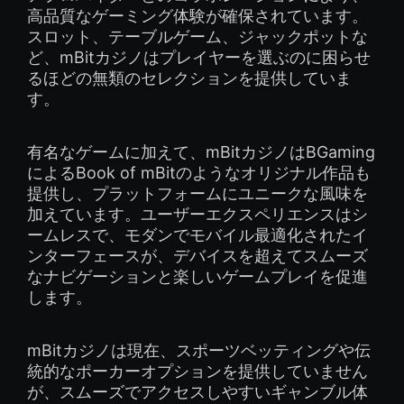
高品質なゲーミング体験が確保されています。
スロット、テーブルゲーム、ジャックポットな
ど、mBitカジノはプレイヤーを選ぶのに困らせ
るほどの無類のセレクションを提供していま
す。
有名なゲームに加えて、mBitカジノはBGaming
によるBook of mBitのようなオリジナル作品も
提供し、プラットフォームにユニークな風味を
加えています。ユーザーエクスペリエンスはシ
ームレスで、モダンでモバイル最適化されたイ
ンターフェースが、デバイスを超えてスムーズ
なナビゲーションと楽しいゲームプレイを促進
します。
mBitカジノは現在、スポーツベッティングや伝
統的なポーカーオプションを提供していません
が、スムーズでアクセスしやすいギャンブル体