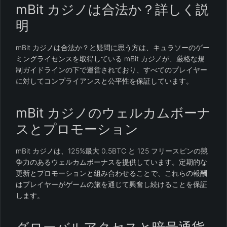
mBit カジノは合法か？詳しく説
明
mBit カジノは合法か？と疑問に思う方は、キュラソーのゲー
ミングライセンスを取得している mBit カジノが、厳格な規
制ガイドラインの下で運営されており、すべてのプレイヤー
に対してコンプライアンスと公平性を保証しています。
mBit カジノのウェルカムボーナ
スとプロモーション
mBit カジノは、125%最大 0.5BTC と 125 フリースピンの競
争力のあるウェルカムボーナスを提供しています。定期的な
更新とプロモーションと組み合わせることで、これらの報酬
はプレイヤーがゲームの旅を通じて興奮し続けることを保証
します。