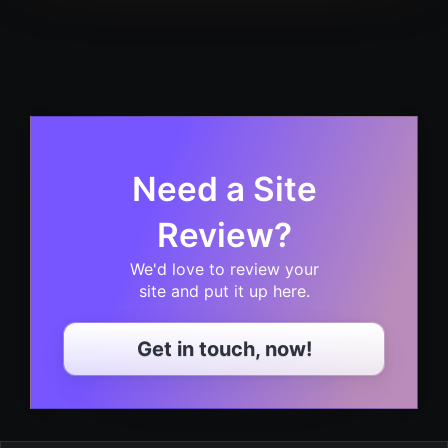
Need a Site
Review?
We'd love to review your
site and put it up here.
Get in touch, now!