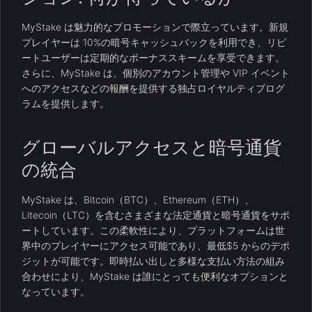
MyStake は魅力的なプロモーションで際立っています。新規
プレイヤーは 10%の暗号キャッシュバックを利用でき、リピ
ートユーザーは定期的なボーナススキームを享受できます。
さらに、MyStake は、個別のアカウント管理や VIP イベント
へのアクセスなどの報酬を提供する独占ロイヤルティプログ
ラムを提供します。
グローバルアクセスと暗号通貨
の統合
MyStake は、Bitcoin（BTC）、Ethereum（ETH）、
Litecoin（LTC）を含むさまざまな法定通貨と暗号通貨をサポ
ートしています。この柔軟性により、プラットフォームは世
界中のプレイヤーにアクセス可能であり、最低$5 からのデポ
ジットが可能です。即時払い出しと多様な支払い方法の組み
合わせにより、MyStake は誰にとっても便利なオプションと
なっています。