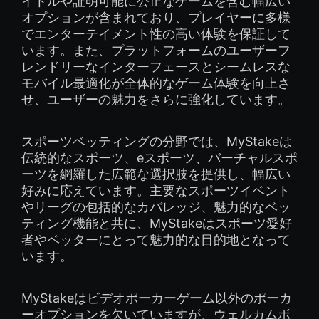
イトルや証明可能に公正なゲームを含む幅広い
オプションが含まれており、プレイヤーに多様
でエンターテイメント性の高い体験を保証して
います。また、プラットフォームのユーザーフ
レンドリーなインターフェースとシームレスな
モバイル最適化が全体的なゲーム体験を向上さ
せ、ユーザーの魅力をさらに強化しています。
スポーツベッティングの分野では、MyStakeは
伝統的なスポーツ、eスポーツ、バーチャルスポ
ーツを網羅した広範な選択肢を提供し、幅広い
好みに応えています。主要なスポーツイベント
やリーグの包括的なカバレッジ、魅力的なベッ
ティング機能と共に、MyStakeはスポーツ愛好
者やベッターにとって魅力的な目的地となって
います。
MyStakeはビデオポーカーゲーム以外のポーカ
ーオプションを欠いていますが、ウェルカムボ