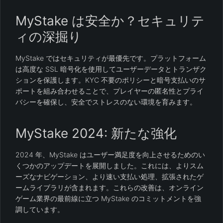
MyStake は安全か？セキュリテ
ィの深掘り
MyStake ではセキュリティが最優先です。プラットフォーム
は高度な SSL 暗号化を使用してユーザーデータとトランザク
ションを保護します。KYC 不要のポリシーと暗号支払いのサ
ポートを組み合わせることで、プレイヤーの匿名性とプライ
バシーを確保し、安全でストレスのない環境を育みます。
MyStake 2024: 新たな強化
2024 年、MyStake はユーザー満足度を向上させるためのい
くつかのアップデートを展開しました。これには、よりスム
ーズなナビゲーション、より速い支払い処理、拡張されたゲ
ームライブラリが含まれます。これらの改善は、オンライン
ゲーム業界の最前線に立つ MyStake のコミットメントを強
調しています。