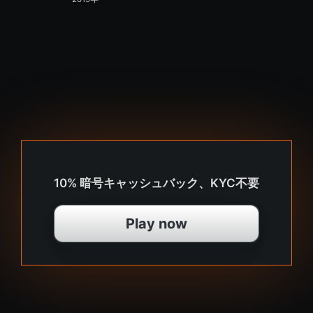
10% 暗号キャッシュバック、KYC不要
Play now