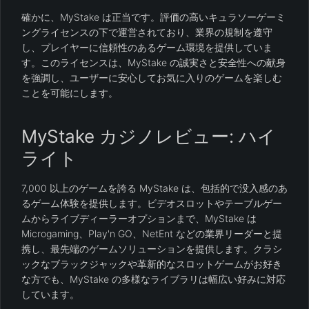
確かに、MyStake は正当です。評価の高いキュラソーゲーミ
ングライセンスの下で運営されており、業界の規制を遵守
し、プレイヤーに信頼性のあるゲーム環境を提供していま
す。このライセンスは、MyStake の誠実さと安全性への献身
を強調し、ユーザーに安心してお気に入りのゲームを楽しむ
ことを可能にします。
MyStake カジノレビュー: ハイ
ライト
7,000 以上のゲームを誇る MyStake は、包括的で没入感のあ
るゲーム体験を提供します。ビデオスロットやテーブルゲー
ムからライブディーラーオプションまで、MyStake は
Microgaming、Play'n GO、NetEnt などの業界リーダーと提
携し、最先端のゲームソリューションを提供します。クラシ
ックなブラックジャックや革新的なスロットゲームがお好き
な方でも、MyStake の多様なライブラリは幅広い好みに対応
しています。