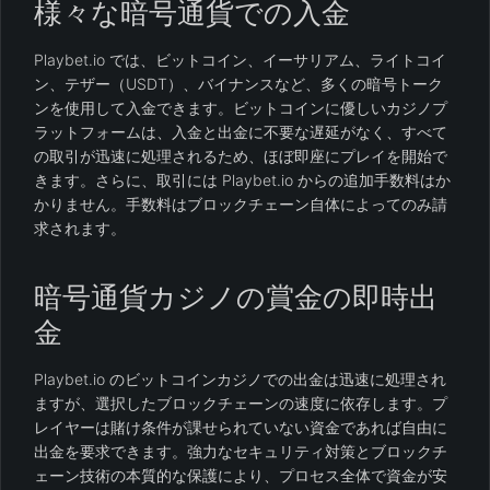
様々な暗号通貨での入金
Playbet.io では、ビットコイン、イーサリアム、ライトコイ
ン、テザー（USDT）、バイナンスなど、多くの暗号トーク
ンを使用して入金できます。ビットコインに優しいカジノプ
ラットフォームは、入金と出金に不要な遅延がなく、すべて
の取引が迅速に処理されるため、ほぼ即座にプレイを開始で
きます。さらに、取引には Playbet.io からの追加手数料はか
かりません。手数料はブロックチェーン自体によってのみ請
求されます。
暗号通貨カジノの賞金の即時出
金
Playbet.io のビットコインカジノでの出金は迅速に処理され
ますが、選択したブロックチェーンの速度に依存します。プ
レイヤーは賭け条件が課せられていない資金であれば自由に
出金を要求できます。強力なセキュリティ対策とブロックチ
ェーン技術の本質的な保護により、プロセス全体で資金が安