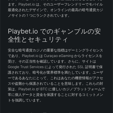
ます。Playbet.io は、そのユーザーフレンドリーでモバイル
最適化されたデザインで、オンラインの最高の暗号通貨カジ
ノサイトの 1 つにランクされています。
Playbet.io でのギャンブルの安
全性とセキュリティ
安全な暗号通貨カジノの重要な指標はゲーミングライセンス
であり、Playbet.io は Curaçao eGaming からライセンスを
受け、その正当性を確認しています。さらに、サイトは
Google Trust Services によって発行された SSL 証明書で保
護されており、暗号化が業界標準を満たしています。ユーザ
ーであるあなたにとって、これはあなたの機密情報がアクセ
スや盗難から保護されていることを意味します。これらの対
策は、Playbet.io が BTC に優しいカジノプラットフォームで
常に個人データと資金を保護することに対するコミットメン
トを強調しています。