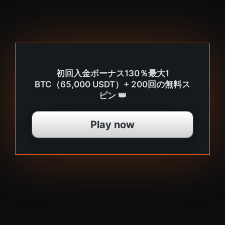
初回入金ボーナス130％最大1
BTC（65,000 USDT）+ 200回の無料ス
ピン 👑
Play now