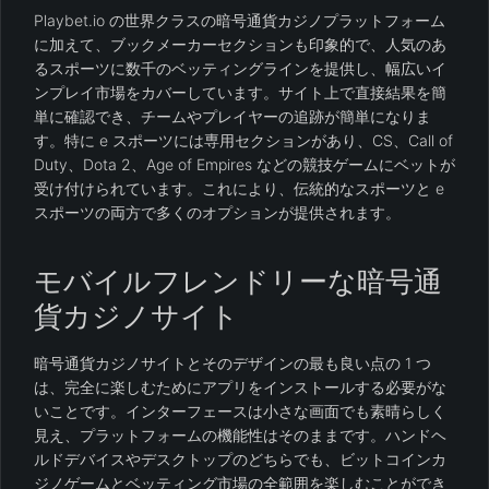
Playbet.io の世界クラスの暗号通貨カジノプラットフォーム
に加えて、ブックメーカーセクションも印象的で、人気のあ
るスポーツに数千のベッティングラインを提供し、幅広いイ
ンプレイ市場をカバーしています。サイト上で直接結果を簡
単に確認でき、チームやプレイヤーの追跡が簡単になりま
す。特に e スポーツには専用セクションがあり、CS、Call of
Duty、Dota 2、Age of Empires などの競技ゲームにベットが
受け付けられています。これにより、伝統的なスポーツと e
スポーツの両方で多くのオプションが提供されます。
モバイルフレンドリーな暗号通
貨カジノサイト
暗号通貨カジノサイトとそのデザインの最も良い点の 1 つ
は、完全に楽しむためにアプリをインストールする必要がな
いことです。インターフェースは小さな画面でも素晴らしく
見え、プラットフォームの機能性はそのままです。ハンドヘ
ルドデバイスやデスクトップのどちらでも、ビットコインカ
ジノゲームとベッティング市場の全範囲を楽しむことができ