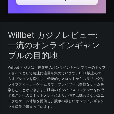
Willbet カジノレビュー:
一流のオンラインギャン
ブルの目的地
Willbet カジノは、世界中のオンラインギャンブラーのトップ
チョイスとして急速に注目を集めています。600 以上のゲー
ムオプションを提供し、伝統的なスロットからスリリングな
ライブディーラーゲームまで、プレイヤーは多様なゲームを
楽しむことができます。独自のインハウスコンテンツを作成
することへのコミットメントにより、他では味わえないユニ
ークなゲーム体験を提供し、競争の激しいオンラインギャン
ブル産業で際立っています。