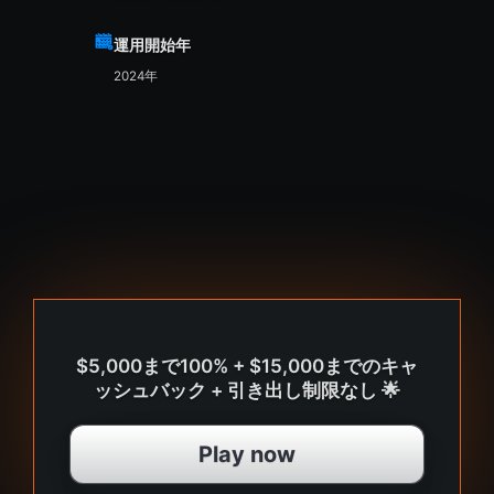
運用開始年
2024年
$5,000まで100% + $15,000までのキャ
ッシュバック + 引き出し制限なし 🌟
Play now