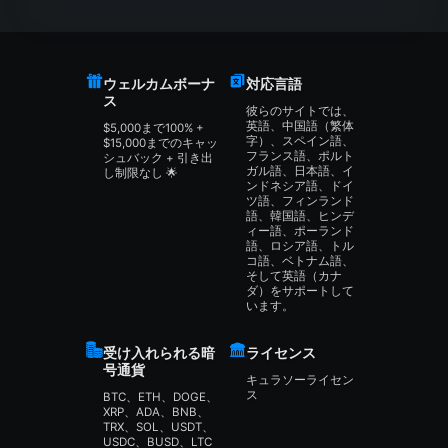
ウェルカムボーナ
対応言語
ス
彼らのサイトでは、
英語、中国語（繁体
$5,000まで100% +
字）、スペイン語、
$15,000までのキャッ
フランス語、ポルト
シュバック + 引き出
ガル語、日本語、イ
し制限なし 🌟
ンドネシア語、ドイ
ツ語、フィンランド
語、韓国語、ヒンデ
ィー語、ポーランド
語、ロシア語、トル
コ語、ベトナム語、
そして英語（カナ
ダ）をサポートして
います。
受け入れられる暗
ライセンス
号通貨
キュラソーライセン
ス
BTC、ETH、DOGE、
XRP、ADA、BNB、
TRX、SOL、USDT、
USDC、BUSD、LTC