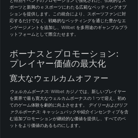
と特別イベントのプロモーションで強化された、伝統的なス
ポーツと新興の e スポーツにわたる広範なベッティングオプ
ションを提供します。この統合により、スポーツファンに対
応するだけでなく、戦略的なベッティングを通じた豊かなエ
ンゲージメントを追加し、Willbet を多用途のギャンブルプラ
ットフォームとして際立たせます。
ボーナスとプロモーション:
プレイヤー価値の最大化
寛大なウェルカムオファー
ウェルカムボーナス:
Willbet カジノでは、新しいプレイヤー
を業界で最も寛大なウェルカムボーナスの 1 つで迎え、初め
てのゲーム体験を劇的に向上させます。
デイリーおよびリフ
ァラルボーナス:
キャッシュバックや紹介インセンティブを含
む追加プロモーションが継続的な価値を提供し、すべてのベ
ットをより価値のあるものにします。