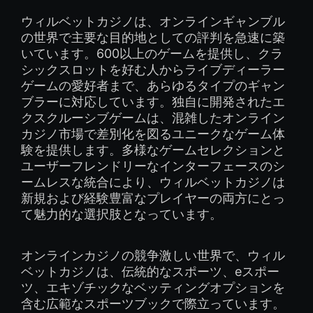
ウィルベットカジノは、オンラインギャンブル
の世界で主要な目的地としての評判を急速に築
いています。600以上のゲームを提供し、クラ
シックスロットを好む人からライブディーラー
ゲームの愛好者まで、あらゆるタイプのギャン
ブラーに対応しています。独自に開発されたエ
クスクルーシブゲームは、混雑したオンライン
カジノ市場で差別化を図るユニークなゲーム体
験を提供します。多様なゲームセレクションと
ユーザーフレンドリーなインターフェースのシ
ームレスな統合により、ウィルベットカジノは
新規および経験豊富なプレイヤーの両方にとっ
て魅力的な選択肢となっています。
オンラインカジノの競争激しい世界で、ウィル
ベットカジノは、伝統的なスポーツ、eスポー
ツ、エキゾチックなベッティングオプションを
含む広範なスポーツブックで際立っています。