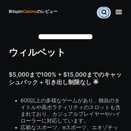
Bitspin
Casino
のレビュー
ウィルベット
$5,000まで100% + $15,000までのキャッ
シュバック + 引き出し制限なし 🌟
600以上の多様なゲームがあり、独自のタ
イトルや高ボラティリティのスロットも含
まれており、カジュアルプレイヤーやハイ
ローラーに対応しています。
広範なスポーツ、eスポーツ、エキゾチッ