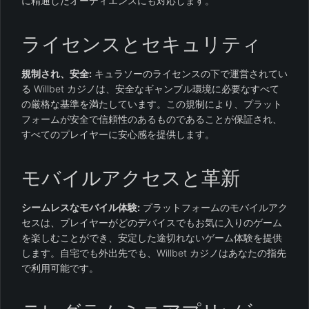
に精通したオーディエンスにも対応します。
ライセンスとセキュリティ
規制され、安全:
キュラソーのライセンスの下で運営されてい
る Willbet カジノは、安全なギャンブル環境に必要なすべて
の厳格な基準を満たしています。この規制により、プラット
フォームが安全で信頼性のあるものであることが保証され、
すべてのプレイヤーに安心感を提供します。
モバイルアクセスと革新
シームレスなモバイル体験:
プラットフォームのモバイルアク
セスは、プレイヤーがどのデバイスでもお気に入りのゲーム
を楽しむことができ、安定した途切れないゲーム体験を提供
します。自宅でも外出先でも、Willbet カジノはあなたの指先
で利用可能です。