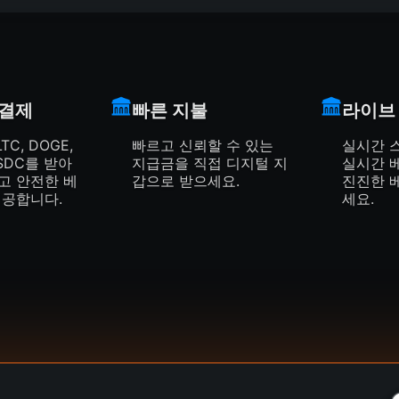
 결제
빠른 지불
라이브
LTC, DOGE,
빠르고 신뢰할 수 있는
실시간 
USDC를 받아
지급금을 직접 디지털 지
실시간 
고 안전한 베
갑으로 받으세요.
진진한 
제공합니다.
세요.