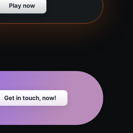
Play now
Get in touch, now!