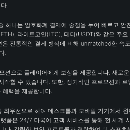
다.
어난 기능 중 하나는 암호화폐 결제에 중점을 두어 빠르고
(ETH), 라이트코인(LTC), 테더(USDT)와 같은
은 전통적인 결제 방식에 비해 unmatched한 속
다.
모션으로 플레이어에게 보상을 제공합니다. 새로운 
 시작할 수 있습니다. 또한, 정기적인 프로모션과
 혜택을 제공합니다.
사용자 경험을 최우선으로 하여 데스크톱과 모바일 기기에
랫폼은 24/7 다국어 고객 서비스를 통해 전 세계
니다. 강력한 보안 프로토콜과 결합하여 이 스포츠