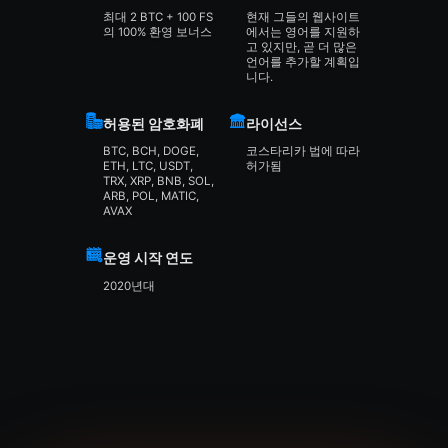
최대 2 BTC + 100 FS
현재 그들의 웹사이트
의 100% 환영 보너스
에서는 영어를 지원하
고 있지만, 곧 더 많은
언어를 추가할 계획입
니다.
허용된 암호화폐
라이선스
BTC, BCH, DOGE,
코스타리카 법에 따라
ETH, LTC, USDT,
허가됨
TRX, XRP, BNB, SOL,
ARB, POL, MATIC,
AVAX
운영 시작 연도
2020년대