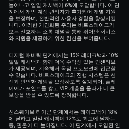
늘어나고 일일 캐시백이 6%에 도달합니다. 이 단
계에서 개인 계정 관리자가 추가되어 개별 지원
을 보장하며, 전반적인 사용자 경험을 향상시킵
니다. 이러한 개인화된 주의는 비트스테이크가
모든 선호하는 소통 채널을 통해 뛰어난 서비스
와 지원을 제공하기 위한 헌신을 보여줍니다.
디지털 매버릭 단계에서는 15% 레이크백과 10%
일일 캐시백과 함께 더욱 수익성 있는 인센티브
가 제공되며, 계속해서 독점 프로모션에 접근할
수 있습니다. 비트스테이크의 진행 시스템은 헌
신과 빈번한 게임을 보상하도록 설계되어, 플레
이어가 포인트를 쌓고 VIP 계층을 올라가 더 큰
보상을 받을 수 있도록 장려합니다.
신스웨이브 타이쿤 단계에서는 레이크백이 18%
에 달하고 일일 캐시백이 12%로 최고에 달하는
등, 판돈이 더 높아집니다. 이 단계에서 도입된 인