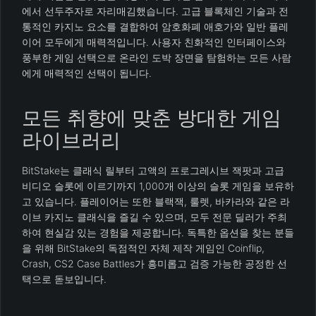
에서 선두주자로 자리매김했습니다. 고급 블록체인 기술과 전
통적인 카지노 요소를 결합하여 암호화폐 애호가와 일반 플레
이어 모두에게 매력적입니다. 사용자 친화적인 인터페이스와
풍부한 게임 선택으로 온라인 도박 장면을 탐험하는 모든 사람
에게 매력적인 선택이 됩니다.
모든 취향에 맞춘 방대한 게임
라이브러리
BitStake는 클래식 릴부터 고액의 프로그레시브 잭팟과 고급
비디오 슬롯에 이르기까지 1,000개 이상의 슬롯 게임을 보유하
고 있습니다. 플레이어는 또한 블랙잭, 룰렛, 바카라와 같은 라
이브 카지노 클래식을 즐길 수 있으며, 모두 전문 딜러가 주최
하여 현실감 있는 경험을 제공합니다. 독특한 옵션을 찾는 분들
을 위해 BitStake의 독점적인 자체 제작 게임인 Coinflip,
Crash, CS2 Case Battles가 흥미롭고 검증 가능한 공정한 선
택으로 돋보입니다.