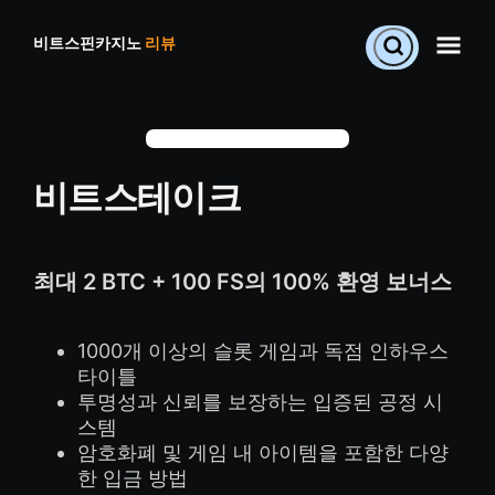
비트스핀카지노
리뷰
비트스테이크
최대 2 BTC + 100 FS의 100% 환영 보너스
1000개 이상의 슬롯 게임과 독점 인하우스
타이틀
투명성과 신뢰를 보장하는 입증된 공정 시
스템
암호화폐 및 게임 내 아이템을 포함한 다양
한 입금 방법