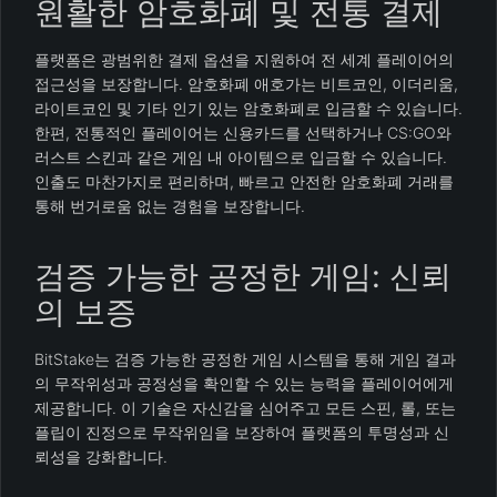
원활한 암호화폐 및 전통 결제
플랫폼은 광범위한 결제 옵션을 지원하여 전 세계 플레이어의
접근성을 보장합니다. 암호화폐 애호가는 비트코인, 이더리움,
라이트코인 및 기타 인기 있는 암호화폐로 입금할 수 있습니다.
한편, 전통적인 플레이어는 신용카드를 선택하거나 CS:GO와
러스트 스킨과 같은 게임 내 아이템으로 입금할 수 있습니다.
인출도 마찬가지로 편리하며, 빠르고 안전한 암호화폐 거래를
통해 번거로움 없는 경험을 보장합니다.
검증 가능한 공정한 게임: 신뢰
의 보증
BitStake는 검증 가능한 공정한 게임 시스템을 통해 게임 결과
의 무작위성과 공정성을 확인할 수 있는 능력을 플레이어에게
제공합니다. 이 기술은 자신감을 심어주고 모든 스핀, 롤, 또는
플립이 진정으로 무작위임을 보장하여 플랫폼의 투명성과 신
뢰성을 강화합니다.