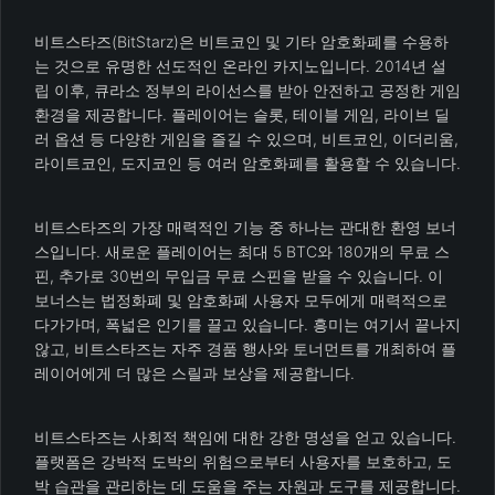
비트스타즈(BitStarz)은 비트코인 및 기타 암호화폐를 수용하
는 것으로 유명한 선도적인 온라인 카지노입니다. 2014년 설
립 이후, 큐라소 정부의 라이선스를 받아 안전하고 공정한 게임
환경을 제공합니다. 플레이어는 슬롯, 테이블 게임, 라이브 딜
러 옵션 등 다양한 게임을 즐길 수 있으며, 비트코인, 이더리움,
라이트코인, 도지코인 등 여러 암호화폐를 활용할 수 있습니다.
비트스타즈의 가장 매력적인 기능 중 하나는 관대한 환영 보너
스입니다. 새로운 플레이어는 최대 5 BTC와 180개의 무료 스
핀, 추가로 30번의 무입금 무료 스핀을 받을 수 있습니다. 이
보너스는 법정화폐 및 암호화폐 사용자 모두에게 매력적으로
다가가며, 폭넓은 인기를 끌고 있습니다. 흥미는 여기서 끝나지
않고, 비트스타즈는 자주 경품 행사와 토너먼트를 개최하여 플
레이어에게 더 많은 스릴과 보상을 제공합니다.
비트스타즈는 사회적 책임에 대한 강한 명성을 얻고 있습니다.
플랫폼은 강박적 도박의 위험으로부터 사용자를 보호하고, 도
박 습관을 관리하는 데 도움을 주는 자원과 도구를 제공합니다.