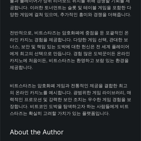
풀과 플레이어가 상위 리더보드 위치를 위해 경쟁할 기회를 제
공합니다. 이러한 토너먼트는 슬롯 및 테이블 게임을 포함한 다
양한 게임에 걸쳐 있으며, 추가적인 흥미와 경쟁을 더해줍니다.
전반적으로, 비트스타즈는 암호화폐에 중점을 둔 포괄적인 온
라인 카지노 경험을 제공합니다. 다양한 게임 선택, 관대한 보
너스, 보안 및 책임 있는 도박에 대한 헌신은 전 세계 플레이어
에게 최고의 선택으로 만듭니다. 경험 많은 도박꾼이든 온라인
카지노에 처음이든, 비트스타즈는 환영하고 보람 있는 환경을
제공합니다.
비트스타즈는 암호화폐 게임과 전통적인 제공을 결합한 최고
의 온라인 카지노를 예시합니다. 광범위한 게임 라이브러리, 매
력적인 프로모션 및 강력한 보안 조치는 우수한 게임 경험을 보
장합니다. 비트코인 도박을 탐색하고자 하는 사람들에게 비트
스타즈는 확실히 고려할 가치가 있는 플랫폼입니다.
About the Author