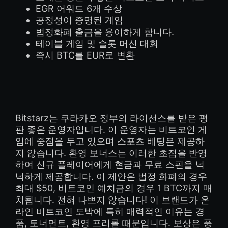
EGR 어워드 6개 수상
공정성이 증명된 게임
법정화폐 출금을 용이하게 합니다.
테이블 게임 및 슬롯 머신 대회
즉시 BTC를 EUR로 변환
Bitstarz는 쿠라카오 정부의 라이선스를 받은 평
판 좋은 운영자입니다. 이 운영자는 비트코인 게
임에 중점을 두고 있으며 스포츠 베팅은 제공하
지 않습니다. 환영 보너스는 이러한 초점을 반영
하여 신규 플레이어에게 현금과 무료 스핀을 넉
넉하게 제공합니다. 이 제안은 법정 화폐의 경우
최대 $50, 비트코인 예치금의 경우 1 BTC까지 매
치됩니다. 전혀 나쁘지 않습니다! 이 브랜드가 온
라인 비트코인 도박에 특히 매력적인 이유는 경
품, 토너먼트, 환영 프리롤 때문입니다. 보상은 풍