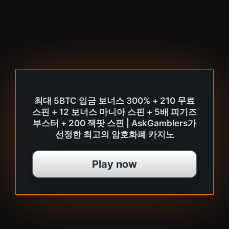
최대 5BTC 입금 보너스 300% + 210 무료
스핀 + 12 보너스 마니아 스핀 + 5배 피기즈
부스터 + 200 잭팟 스핀 | AskGamblers가
선정한 최고의 암호화폐 카지노
Play now