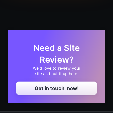
Need a Site
Review?
We'd love to review your
site and put it up here.
Get in touch, now!