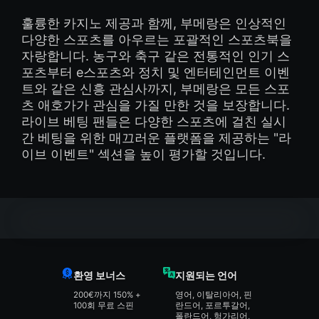
훌륭한 카지노 제공과 함께, 부메랑은 인상적인
다양한 스포츠를 아우르는 포괄적인 스포츠북을
자랑합니다. 농구와 축구 같은 전통적인 인기 스
포츠부터 e스포츠와 정치 및 엔터테인먼트 이벤
트와 같은 신흥 관심사까지, 부메랑은 모든 스포
츠 애호가가 관심을 가질 만한 것을 보장합니다.
라이브 베팅 팬들은 다양한 스포츠에 걸친 실시
간 베팅을 위한 매끄러운 플랫폼을 제공하는 "라
이브 이벤트" 섹션을 높이 평가할 것입니다.
환영 보너스
지원되는 언어
200€까지 150% +
영어, 이탈리아어, 핀
100회 무료 스핀
란드어, 포르투갈어,
폴란드어, 헝가리어,