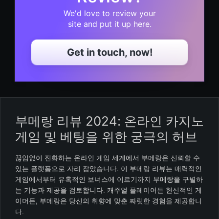
We'd love to review your
site and put it up here.
Get in touch, now!
부메랑 리뷰 2024: 온라인 카지노
게임 및 베팅을 위한 궁극의 허브
끊임없이 진화하는 온라인 게임 세계에서 부메랑은 신뢰할 수
있는 플랫폼으로 자리 잡았습니다. 이 부메랑 리뷰는 매력적인
게임에서부터 유혹적인 보너스에 이르기까지 부메랑을 구별하
는 기능과 제공을 검토합니다. 캐주얼 플레이어든 헌신적인 게
이머든, 부메랑은 당신의 취향에 맞춘 짜릿한 경험을 제공합니
다.