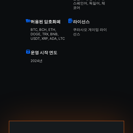
스페인어, 독일어, 체
코어
허용된 암호화폐
라이선스
BTC, BCH, ETH,
쿠라사오 게이밍 라이
DOGE, TRX, BNB,
선스
USDT, XRP, ADA, LTC
운영 시작 연도
2024년