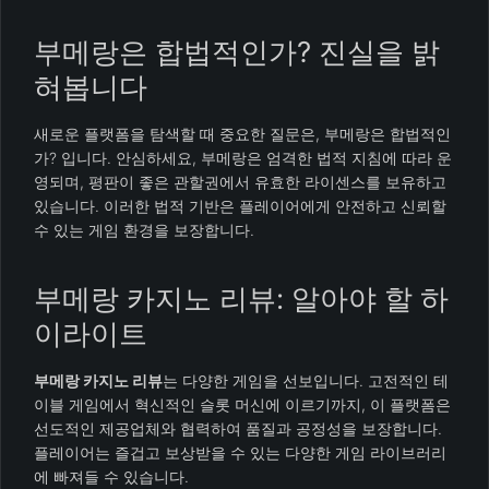
부메랑은 합법적인가? 진실을 밝
혀봅니다
새로운 플랫폼을 탐색할 때 중요한 질문은, 부메랑은 합법적인
가? 입니다. 안심하세요, 부메랑은 엄격한 법적 지침에 따라 운
영되며, 평판이 좋은 관할권에서 유효한 라이센스를 보유하고
있습니다. 이러한 법적 기반은 플레이어에게 안전하고 신뢰할
수 있는 게임 환경을 보장합니다.
부메랑 카지노 리뷰: 알아야 할 하
이라이트
부메랑 카지노 리뷰
는 다양한 게임을 선보입니다. 고전적인 테
이블 게임에서 혁신적인 슬롯 머신에 이르기까지, 이 플랫폼은
선도적인 제공업체와 협력하여 품질과 공정성을 보장합니다.
플레이어는 즐겁고 보상받을 수 있는 다양한 게임 라이브러리
에 빠져들 수 있습니다.