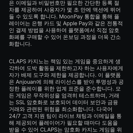
은 이메일과 비밀번호만 필요한 간단한 등록 절
차를 제공하여 사용자가 몇 초 만에 액션에 뛰어
들 수 있도록 합니다. MoonPay 통합을 통해 플
레이어는 은행 카드 및 Apple Pay와 같은 전통적
인 결제 방법을 사용하여 플랫폼에서 직접 암호
화폐를 구매할 수 있어 온보딩 과정을 더욱 간소
화합니다.
CLAPS 카지노는 책임 있는 게임을 중요하게 생
각하여 도박 활동을 제한하고자 하는 사용자에게
자가 배제 도구와 제한을 제공합니다. 이 플랫폼
은 Anjouan에 의해 라이선스를 받아 투명성과 공
정한 플레이를 위한 업계 표준을 준수합니다. 모
든 게임은 무작위성을 엄격히 테스트하며, 거래
는 SSL 암호화로 보호되어 데이터 보안과 금융
거래와 관련된 위험을 최소화합니다. 다국어
24/7 고객 지원 팀이 라이브 채팅과 이메일을 통
해 제공되어 플레이어가 필요할 때마다 도움을
받을 수 있어 CLAPS는 암호화 카지노 게임을 위