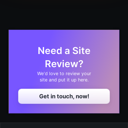
Need a Site
Review?
We'd love to review your
site and put it up here.
Get in touch, now!