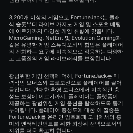
3,200개 이상의 게임으로 FortuneJack는 클래
식 슬롯부터 라이브 카지노 게임 및 스포츠 베팅
에 이르기까지 다양한 게임 취향에 맞춥니다.
MicroGaming, NetEnt 및 Evolution Gaming과
같은 유명한 게임 스튜디오와의 협업은 플레이어
의 진화하는 요구에 지속적으로 적응하는 다양하
고 고품질의 게임 라이브러리를 보장합니다.
광범위한 게임 선택에 더해, FortuneJack는 매
력적인 보너스와 프로모션으로 플레이어를 끌어
들입니다. 관대한 환영 보너스에서 지속적인 충
성도 보상에 이르기까지, 플레이어는 플랫폼이
제공하는 광범위한 게임 옵션을 탐색하도록 동기
부여됩니다. 플레이어 충성도에 대한 이 집중은
FortuneJack를 온라인 암호화폐 도박에서의 흥
미와 엔터테인먼트를 위한 최상위 선택으로서의
지위를 더욱 확고히 합니다.