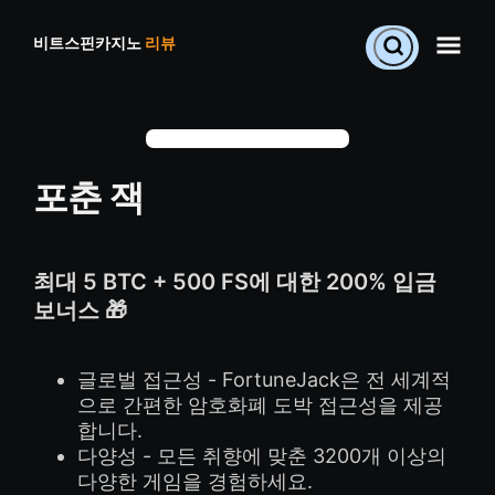
비트스핀카지노
리뷰
포춘 잭
최대 5 BTC + 500 FS에 대한 200% 입금
보너스 🎁
글로벌 접근성 - FortuneJack은 전 세계적
으로 간편한 암호화폐 도박 접근성을 제공
합니다.
다양성 - 모든 취향에 맞춘 3200개 이상의
다양한 게임을 경험하세요.