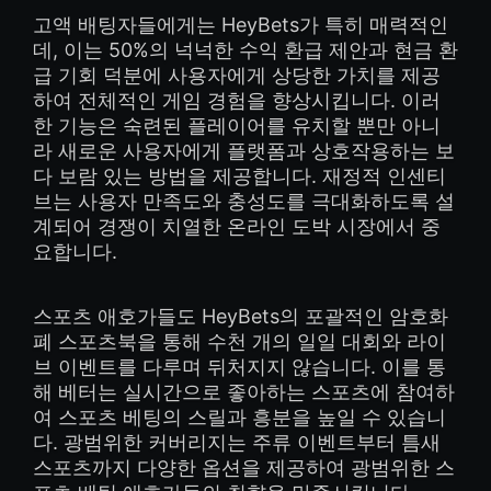
고액 배팅자들에게는 HeyBets가 특히 매력적인
데, 이는 50%의 넉넉한 수익 환급 제안과 현금 환
급 기회 덕분에 사용자에게 상당한 가치를 제공
하여 전체적인 게임 경험을 향상시킵니다. 이러
한 기능은 숙련된 플레이어를 유치할 뿐만 아니
라 새로운 사용자에게 플랫폼과 상호작용하는 보
다 보람 있는 방법을 제공합니다. 재정적 인센티
브는 사용자 만족도와 충성도를 극대화하도록 설
계되어 경쟁이 치열한 온라인 도박 시장에서 중
요합니다.
스포츠 애호가들도 HeyBets의 포괄적인 암호화
폐 스포츠북을 통해 수천 개의 일일 대회와 라이
브 이벤트를 다루며 뒤처지지 않습니다. 이를 통
해 베터는 실시간으로 좋아하는 스포츠에 참여하
여 스포츠 베팅의 스릴과 흥분을 높일 수 있습니
다. 광범위한 커버리지는 주류 이벤트부터 틈새
스포츠까지 다양한 옵션을 제공하여 광범위한 스