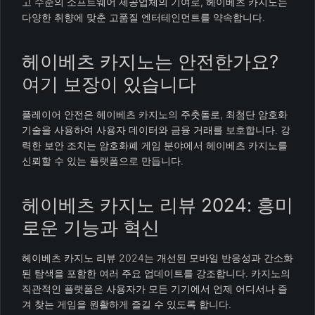
고 수준의 소프트웨어 제공업체의 기여로, 헤이베츠 카지노는
다양한 취향에 맞춘 고품질 엔터테인먼트를 약속합니다.
헤이베츠 카지노는 안전한가요?
여기 보장이 있습니다
플레이어 안전은 헤이베츠 카지노의 주춧돌로, 최첨단 암호화
기술을 사용하여 사용자 데이터와 금융 거래를 보호합니다. 강
력한 보안 조치는 암호화폐 게임 분야에서 헤이베츠 카지노를
신뢰할 수 있는 플랫폼으로 만듭니다.
헤이베츠 카지노 리뷰 2024: 흥미
로운 기능과 혁신
헤이베츠 카지노 리뷰 2024는 개선된 모바일 반응성과 간소화
된 탐색을 포함한 여러 주요 업데이트를 강조합니다. 카지노의
직관적인 플랫폼은 사용자가 모든 기기에서 언제 어디서나 즐
겨 찾는 게임을 원활하게 즐길 수 있도록 합니다.