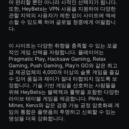
어 편리할 뿐만 아니라 사적인 선택지가 됩니다.
또한, HeyBets는 VPN 사용을 지원하여 다양한
관할 지역의 사용자가 제한 없이 사이트에 액세
스할 수 있도록 하여 글로벌 청중에게 어필합니
다.
이 사이트는 다양한 취향을 충족할 수 있는 포괄
적인 게임 선택을 자랑합니다. 플레이어는
Pragmatic Play, Hacksaw Gaming, Relax
Gaming, Push Gaming, Play’n GO와 같은 최고
급 제공업체의 4,000개 이상의 슬롯 게임을 즐길
수 있어 품질과 재미가 절대 타협되지 않도록 보
장합니다. 기술 기반 게임을 선호하는 사람들을
위해 HeyBets는 블랙잭과 룰렛을 포함한 다양한
라이브 테이블 게임을 제공합니다. Plinko,
Mines, Keno와 같은 검증 가능 공정 암호화폐 게
임의 통합은 플랫폼의 투명하고 신뢰할 수 있는
명성을 더욱 강화합니다.