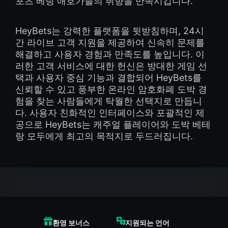
포츠 베팅 애호가들의 취향을 만족시킵니다.
HeyBets는 강력한 플랫폼을 뒷받침하며, 24시
간 라이브 고객 지원을 제공하여 신속히 문제를
해결하고 사용자 경험과 만족도를 높입니다. 이
러한 고객 서비스에 대한 헌신은 방대한 게임 선
택과 사용자 중심 기능과 결합되어 HeyBets를
신뢰할 수 있고 풍부한 온라인 암호화폐 도박 경
험을 찾는 사람들에게 탁월한 선택지로 만듭니
다. 사용자 친화적인 인터페이스와 포괄적인 제
공으로 HeyBets는 캐주얼 플레이어와 도박 베테
랑 모두에게 최고의 목적지로 두드러집니다.
환영 보너스
지원되는 언어