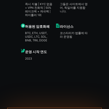
즉시 지불 | KYC 없음
그들은 사이트에서 영
+ VPN 친화적 | 50%
어, 독일어를 지원합
레이크백 + 캐쉬백 |
니다.
하이롤러 1위
허용된 암호화폐
라이선스
BTC, ETH, USDT,
코스타리카 법률에 따
USDC, LTC, SOL,
라 운영됨
BNB, TRX, DOGE
운영 시작 연도
2023