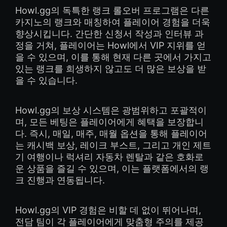
Howl.gg의 독특한 랭크 롤오버 프로그램은 다른
카지노의 랭크와 매칭하여 플레이어 경험을 더욱
향상시킵니다. 간단한 신청서 작성과 인터뷰 과
정을 거쳐, 플레이어는 Howl에서 VIP 지위를 얻
을 수 있으며, 이를 통해 현재 다른 곳에서 가지고
있는 랭크를 희생하지 않고도 더 많은 보상을 받
을 수 있습니다.
Howl.gg의 보상 시스템은 광범위하고 포괄적이
며, 모든 베팅은 플레이어에게 혜택을 보장합니
다. 즉시, 매일, 매주, 매월 옵션을 통해 플레이어
는 캐시백 보상, 레이크 부스트, 그리고 개인 제트
기 여행이나 럭셔리 자동차 렌탈과 같은 호화로
운 상품을 즐길 수 있으며, 이는 플랫폼에서의 랭
크 진행과 연동됩니다.
Howl.gg의 VIP 경험은 비할 데 없이 뛰어나며,
전담 팀이 각 플레이어에게 맞춤형 주의를 제공