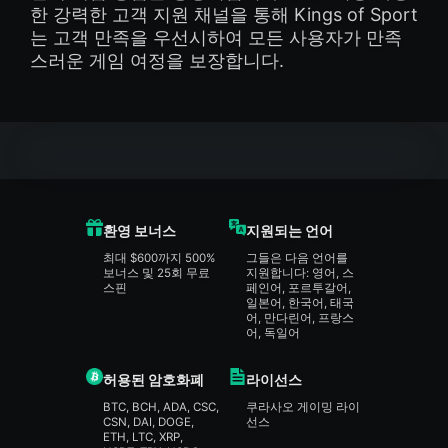
한 강력한 고객 지원 채널을 통해 Kings of Sport
는 고객 만족을 우선시하여 모든 사용자가 만족
스러운 게임 여정을 보장합니다.
환영 보너스
지원되는 언어
최대 $600까지 500%
그들은 다음 언어를
보너스 및 25회 무료
지원합니다: 영어, 스
스핀
페인어, 포르투갈어,
일본어, 한국어, 태국
어, 만다린어, 프랑스
어, 독일어
허용된 암호화폐
라이선스
BTC, BCH, ADA, CSC,
쿠라사오 게이밍 라이
CSN, DAI, DOGE,
선스
ETH, LTC, XRP,