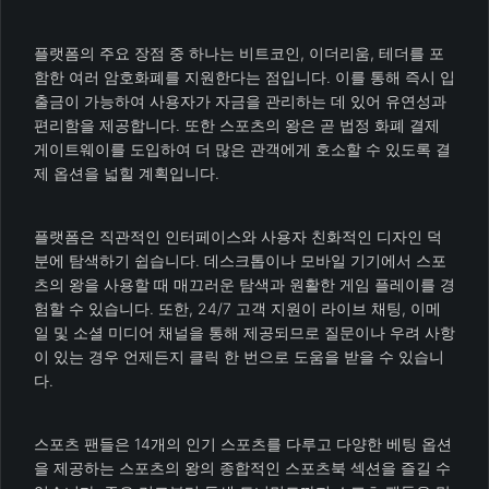
플랫폼의 주요 장점 중 하나는 비트코인, 이더리움, 테더를 포
함한 여러 암호화폐를 지원한다는 점입니다. 이를 통해 즉시 입
출금이 가능하여 사용자가 자금을 관리하는 데 있어 유연성과
편리함을 제공합니다. 또한 스포츠의 왕은 곧 법정 화폐 결제
게이트웨이를 도입하여 더 많은 관객에게 호소할 수 있도록 결
제 옵션을 넓힐 계획입니다.
플랫폼은 직관적인 인터페이스와 사용자 친화적인 디자인 덕
분에 탐색하기 쉽습니다. 데스크톱이나 모바일 기기에서 스포
츠의 왕을 사용할 때 매끄러운 탐색과 원활한 게임 플레이를 경
험할 수 있습니다. 또한, 24/7 고객 지원이 라이브 채팅, 이메
일 및 소셜 미디어 채널을 통해 제공되므로 질문이나 우려 사항
이 있는 경우 언제든지 클릭 한 번으로 도움을 받을 수 있습니
다.
스포츠 팬들은 14개의 인기 스포츠를 다루고 다양한 베팅 옵션
을 제공하는 스포츠의 왕의 종합적인 스포츠북 섹션을 즐길 수