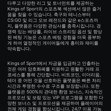
다루고 다양한 리그 및 토너먼트를 제공하는
Kings of Sport의 스포츠북 섹션에서 많은 즐거
움을 찾을 수 있습니다. 축구와 테니스부터
CS:GO 및 리그 오브 레전드와 같은 e스포츠까
지, 플랫폼은 다양한 관심사를 충족시킵니다. 경
쟁력 있는 배당률, 라이브 스트리밍 옵션 및 향상
된 베팅 기능은 스포츠 베팅 경험을 더욱 풍부하
게 하여 열정적인 게이머들에게 흥미와 재미를
약속합니다.
Kings of Sport에서 자금을 입금하고 인출하는
것은 여러 암호화폐를 지원하고 원활한 거래 프
로세스를 통해 간단합니다. 비트코인, 이더리움,
테더 중 어떤 것을 선호하든 플랫폼은 빠른 처리
시간과 투명한 수수료 구조를 보장합니다. 또한
플랫폼은 500%의 관대한 환영 보너스, 지속적인
프로모션 및 보람 있는 VIP 프로그램을 포함한 다
양한 보너스 및 프로모션을 제공하여 플레이어의
전체 게임 경험을 향상시킵니다. 24/7 이용 가능