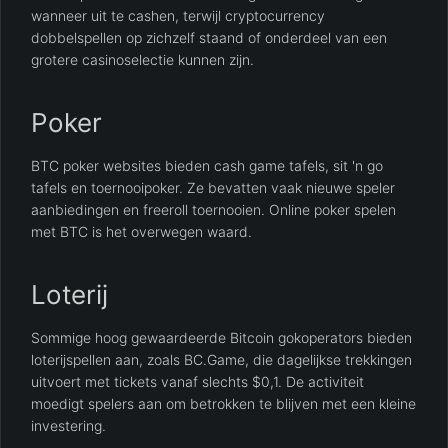
wanneer uit te cashen, terwijl cryptocurrency
dobbelspellen op zichzelf staand of onderdeel van een
grotere casinoselectie kunnen zijn.
Poker
BTC poker websites bieden cash game tafels, sit 'n go
tafels en toernooipoker. Ze bevatten vaak nieuwe speler
aanbiedingen en freeroll toernooien. Online poker spelen
met BTC is het overwegen waard.
Loterij
Sommige hoog gewaardeerde Bitcoin gokoperators bieden
loterijspellen aan, zoals BC.Game, die dagelijkse trekkingen
uitvoert met tickets vanaf slechts $0,1. De activiteit
moedigt spelers aan om betrokken te blijven met een kleine
investering.