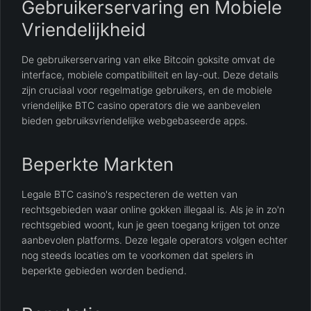
Gebruikerservaring en Mobiele
Vriendelijkheid
De gebruikerservaring van elke Bitcoin goksite omvat de
interface, mobiele compatibiliteit en lay-out. Deze details
zijn cruciaal voor regelmatige gebruikers, en de mobiele
vriendelijke BTC casino operators die we aanbevelen
bieden gebruiksvriendelijke webgebaseerde apps.
Beperkte Markten
Legale BTC casino's respecteren de wetten van
rechtsgebieden waar online gokken illegaal is. Als je in zo'n
rechtsgebied woont, kun je geen toegang krijgen tot onze
aanbevolen platforms. Deze legale operators volgen echter
nog steeds locaties om te voorkomen dat spelers in
beperkte gebieden worden bediend.