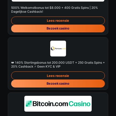
500% Welkomstbonus tot $8.000 + 400 Gratis Spins | 20%
Dagelijkse Cashback!
Lees recensie
Bezoek casino
👑 140% Stortingsbonus tot 200.000 USDT + 250 Gratis Spins +
20% Cashback ⚡ Geen KYC & VIP
Lees recensie
Bezoek casino