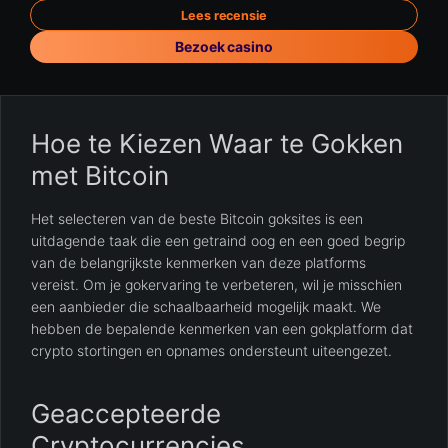
Lees recensie
Bezoek casino
Hoe te Kiezen Waar te Gokken
met Bitcoin
Het selecteren van de beste Bitcoin goksites is een
uitdagende taak die een getraind oog en een goed begrip
van de belangrijkste kenmerken van deze platforms
vereist. Om je gokervaring te verbeteren, wil je misschien
een aanbieder die schaalbaarheid mogelijk maakt. We
hebben de bepalende kenmerken van een gokplatform dat
crypto stortingen en opnames ondersteunt uiteengezet.
Geaccepteerde
Cryptocurrencies