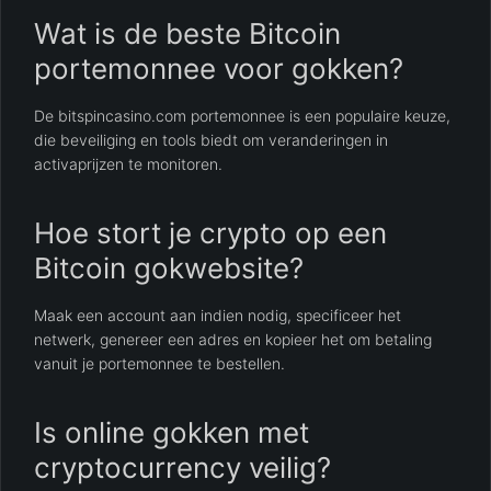
Wat is de beste Bitcoin
portemonnee voor gokken?
De bitspincasino.com portemonnee is een populaire keuze,
die beveiliging en tools biedt om veranderingen in
activaprijzen te monitoren.
Hoe stort je crypto op een
Bitcoin gokwebsite?
Maak een account aan indien nodig, specificeer het
netwerk, genereer een adres en kopieer het om betaling
vanuit je portemonnee te bestellen.
Is online gokken met
cryptocurrency veilig?