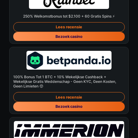
250% Welkomstbonus tot $2.100 + 60 Gratis Spins ⚡️
Lees recensie
Bezoek casino
100% Bonus Tot 1 BTC + 10% Wekelijkse Cashback +
Wekelijkse Gratis Weddenschap - Geen KYC, Geen Kosten,
Geen Limieten 🤑
Lees recensie
Bezoek casino