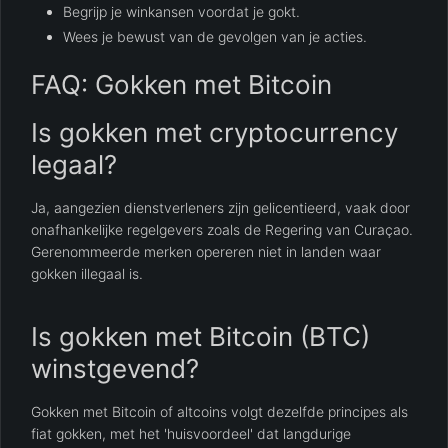
Begrijp je winkansen voordat je gokt.
Wees je bewust van de gevolgen van je acties.
FAQ: Gokken met Bitcoin
Is gokken met cryptocurrency
legaal?
Ja, aangezien dienstverleners zijn gelicentieerd, vaak door
onafhankelijke regelgevers zoals de Regering van Curaçao.
Gerenommeerde merken opereren niet in landen waar
gokken illegaal is.
Is gokken met Bitcoin (BTC)
winstgevend?
Gokken met Bitcoin of altcoins volgt dezelfde principes als
fiat gokken, met het 'huisvoordeel' dat langdurige