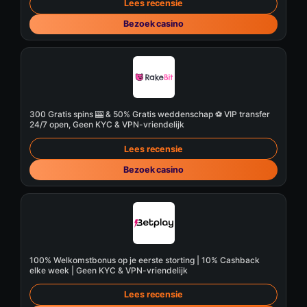
Lees recensie
Bezoek casino
300 Gratis spins 🎰 & 50% Gratis weddenschap ⚽️ VIP transfer
24/7 open, Geen KYC & VPN-vriendelijk
Lees recensie
Bezoek casino
100% Welkomstbonus op je eerste storting | 10% Cashback
elke week | Geen KYC & VPN-vriendelijk
Lees recensie