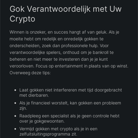
Gok Verantwoordelijk met Uw
Crypto
Winnen is onzeker, en succes hangt af van geluk. Als je
moeite hebt om redelijk en onredelijk gokken te
onderscheiden, zoek dan professionele hulp. Voor
verantwoordelijke spelers, onthoud om je bankroll te
beheren en niet meer te investeren dan je je kunt
veroorloven. Focus op entertainment in plaats van op winst.
Overweeg deze tips:
Laat gokken niet interfereren met tijd doorgebracht
met dierbaren.
Als je financieel worstelt, kan gokken een probleem
zijn.
Raadpleeg een specialist als je geen controle hebt
over je gokgewoonten.
Vermijd gokken met crypto als je in een
zelfuitsluitingsprogramma zit.