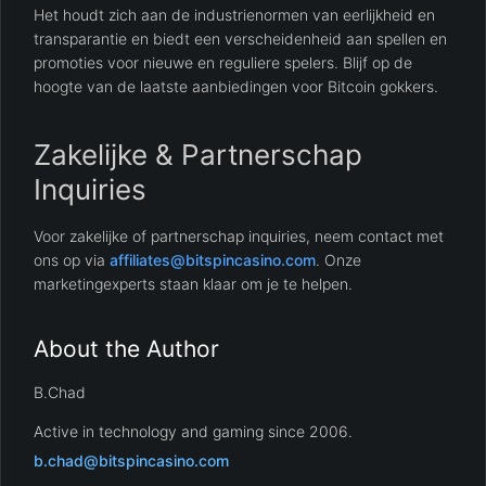
Het houdt zich aan de industrienormen van eerlijkheid en
transparantie en biedt een verscheidenheid aan spellen en
promoties voor nieuwe en reguliere spelers. Blijf op de
hoogte van de laatste aanbiedingen voor Bitcoin gokkers.
Zakelijke & Partnerschap
Inquiries
Voor zakelijke of partnerschap inquiries, neem contact met
ons op via
affiliates@bitspincasino.com
. Onze
marketingexperts staan klaar om je te helpen.
About the Author
B.Chad
Active in technology and gaming since 2006.
b.chad@bitspincasino.com